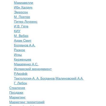
Макиавелли
Ибн Халдун
Эмерсон
М. Портер
Питер Лоуренс
И.В. Гёте
КИУ
М. Вебер
Адам Смит
Богданов А.А.
Разное
Игры
Керженцев
Макаренко А.С.
Исламский менеджмент
Р.Акофф
Тектология-А. А. Богданов,Малиновский А.А.
​Г. Лебон
Стратегия
Продажи
Маркетинг
Маркетинг территорий