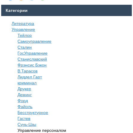
Категории
Литература
Управление
Тейлор
Самоуправление
Сталин
ГосУправление
Станиславский
Фрэнсис Бэкон
В.Тарасов
Лиддел Гарт
криминал
Друкер
Деминг
Форд
Файоль
Бесструктурное
Гастев
Сунь-Цзы
Управление персоналом