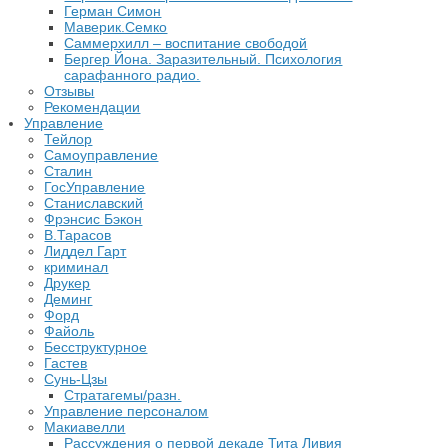
Герман Симон
Маверик.Семко
Саммерхилл – воспитание свободой
Бергер Йона. Заразительный. Психология
сарафанного радио.
Отзывы
Рекомендации
Управление
Тейлор
Самоуправление
Сталин
ГосУправление
Станиславский
Фрэнсис Бэкон
В.Тарасов
Лиддел Гарт
криминал
Друкер
Деминг
Форд
Файоль
Бесструктурное
Гастев
Сунь-Цзы
Стратагемы/разн.
Управление персоналом
Макиавелли
Рассуждения о первой декаде Тита Ливия