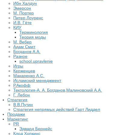
Ибн Халдун
Эмерсон
М. Портер
Питер Лоуренс
И.В. Гёте
КИУ
Терминология
Теория моды
М. Вебер
Адам Смит
Богданов А.А.
Разное
school.upravlenie
Игры
Керженцев
Макаренко А.С.
Исламский менеджмент
Р.Акофф
Тектология-А. А. Богданов,Малиновский А.А.
​Г. Лебон
Стратегия
В.В.Путин
​Стратегия непрямых действий Гарт Лиддел
Продажи
Маркетинг
PR
Эдвард Бернейс
Клод Хопкинс