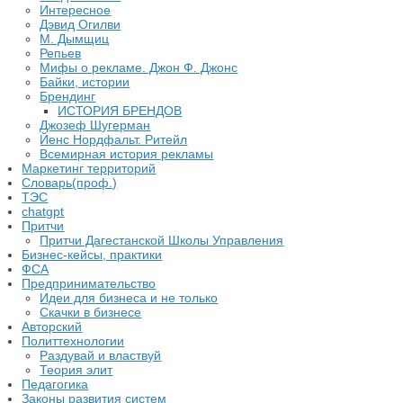
Интересное
Дэвид Огилви
М. Дымщиц
Репьев
Мифы о рекламе. Джон Ф. Джонс
Байки, истории
Брендинг
ИСТОРИЯ БРЕНДОВ
Джозеф Шугерман
​Йенс Нордфальт. Ритейл
Всемирная история рекламы
Маркетинг территорий
Словарь(проф.)
ТЭС
chatgpt
Притчи
Притчи Дагестанской Школы Управления
Бизнес-кейсы, практики
ФСА
Предпринимательство
Идеи для бизнеса и не только
Скачки в бизнесе
Авторский
Политтехнологии
Раздувай и властвуй
Теория элит
​Педагогика
Законы развития систем