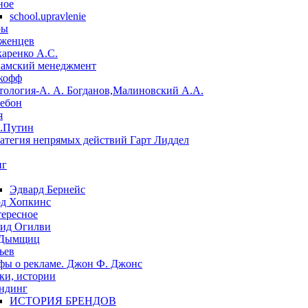
ное
school.upravlenie
ры
женцев
аренко А.С.
амский менеджмент
кофф
тология-А. А. Богданов,Малиновский А.А.
Лебон
я
.Путин
ратегия непрямых действий Гарт Лиддел
нг
Эдвард Бернейс
д Хопкинс
ересное
ид Огилви
 Дымщиц
ьев
ы о рекламе. Джон Ф. Джонс
ки, истории
ндинг
ИСТОРИЯ БРЕНДОВ