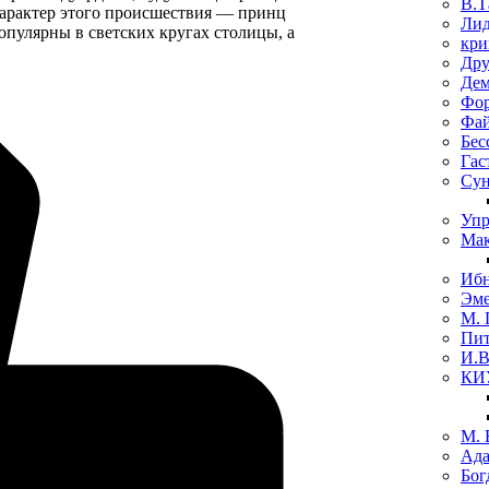
В.Т
 характер этого происшествия — принц
Лид
опулярны в светских кругах столицы, а
кри
Дру
Де
Фо
Фай
Бес
Гас
Сун
Упр
Мак
Ибн
Эме
М. 
Пит
И.В
КИ
М. 
Ада
Бог