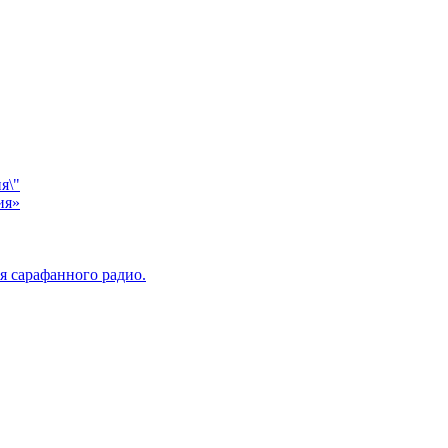
я\"
ия»
я сарафанного радио.