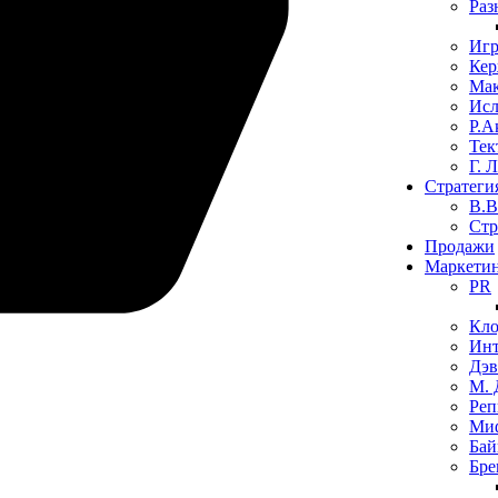
Раз
Иг
Кер
Мак
Исл
Р.А
Тек
​Г. 
Стратеги
В.В
​Ст
Продажи
Маркети
PR
Кло
Инт
Дэв
М.
Реп
Миф
Бай
Бре