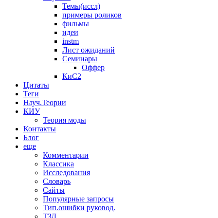
Темы(иссл)
примеры роликов
фильмы
идеи
instm
Лист ожиданий
Семинары
Оффер
КиС2
Цитаты
Теги
Науч.Теории
КИУ
Теория моды
Контакты
Блог
еще
Комментарии
Классика
Исследования
Словарь
Сайты
Популярные запросы
Тип.ошибки руковод.
ТЗД