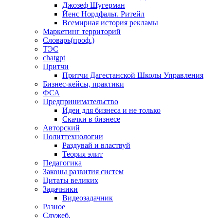
Джозеф Шугерман
​Йенс Нордфальт. Ритейл
Всемирная история рекламы
Маркетинг территорий
Словарь(проф.)
ТЭС
chatgpt
Притчи
Притчи Дагестанской Школы Управления
Бизнес-кейсы, практики
ФСА
Предпринимательство
Идеи для бизнеса и не только
Скачки в бизнесе
Авторский
Политтехнологии
Раздувай и властвуй
Теория элит
​Педагогика
Законы развития систем
Цитаты великих
Задачники
Видеозадачник
Разное
Служеб.