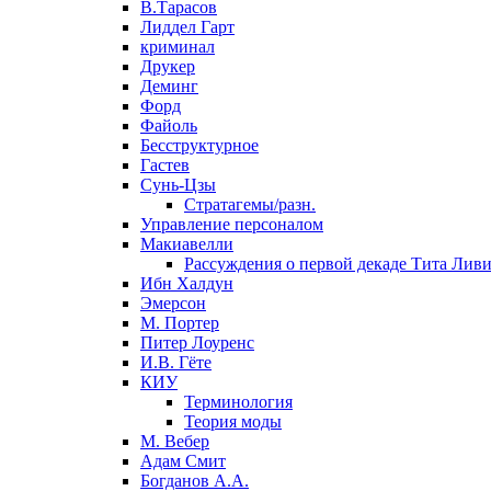
В.Тарасов
Лиддел Гарт
криминал
Друкер
Деминг
Форд
Файоль
Бесструктурное
Гастев
Сунь-Цзы
Стратагемы/разн.
Управление персоналом
Макиавелли
Рассуждения о первой декаде Тита Лив
Ибн Халдун
Эмерсон
М. Портер
Питер Лоуренс
И.В. Гёте
КИУ
Терминология
Теория моды
М. Вебер
Адам Смит
Богданов А.А.