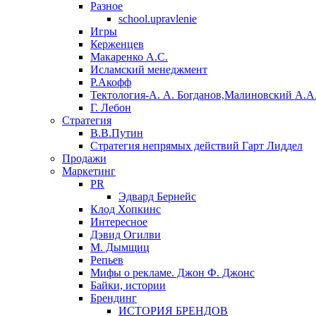
Разное
school.upravlenie
Игры
Керженцев
Макаренко А.С.
Исламский менеджмент
Р.Акофф
Тектология-А. А. Богданов,Малиновский А.А
​Г. Лебон
Стратегия
В.В.Путин
​Стратегия непрямых действий Гарт Лиддел
Продажи
Маркетинг
PR
Эдвард Бернейс
Клод Хопкинс
Интересное
Дэвид Огилви
М. Дымщиц
Репьев
Мифы о рекламе. Джон Ф. Джонс
Байки, истории
Брендинг
ИСТОРИЯ БРЕНДОВ