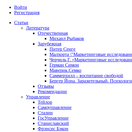
Войти
Регистрация
Статьи
Литература
Отечественная
Михаил Рыбаков
Зарубежная
Питер Сенге
Малхорта \"Маркетинговые исследовани
Черчиль Г. «Маркетинговые исследован
Герман Симон
Маверик.Семко
Саммерхилл – воспитание свободой
Бергер Йона. Заразительный. Психологи
Отзывы
Рекомендации
Управление
Тейлор
Самоуправление
Сталин
ГосУправление
Станиславский
Фрэнсис Бэкон