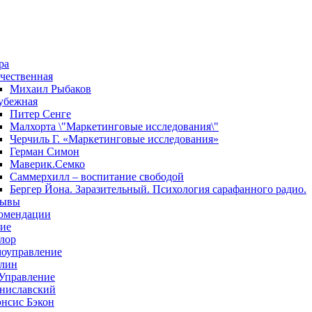
ра
чественная
Михаил Рыбаков
убежная
Питер Сенге
Малхорта \"Маркетинговые исследования\"
Черчиль Г. «Маркетинговые исследования»
Герман Симон
Маверик.Семко
Саммерхилл – воспитание свободой
Бергер Йона. Заразительный. Психология сарафанного радио.
зывы
омендации
ие
лор
оуправление
лин
Управление
ниславский
нсис Бэкон