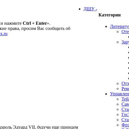
ДШУ -
Категории
 и нажмите
Ctrl + Enter
».
Литерату
ие права, просим Вас сообщить об
Оте
x.ru
Зар
От
Рек
Управлен
Тей
Сам
Ста
Гос
Ста
Фрэ
король Эдуард VII, будучи еще принцем