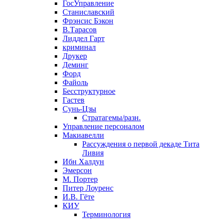
ГосУправление
Станиславский
Фрэнсис Бэкон
В.Тарасов
Лиддел Гарт
криминал
Друкер
Деминг
Форд
Файоль
Бесструктурное
Гастев
Сунь-Цзы
Стратагемы/разн.
Управление персоналом
Макиавелли
Рассуждения о первой декаде Тита
Ливия
Ибн Халдун
Эмерсон
М. Портер
Питер Лоуренс
И.В. Гёте
КИУ
Терминология