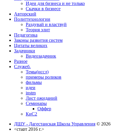
Идеи для бизнеса и не только
Скачки в бизнесе
Авторский
Политтехнологии
Раздувай и властвуй
Теория элит
​Педагогика
Законы развития систем
Цитаты великих
Задачники
Видеозадачник
Разное
Служеб.
Темы(иссл)
примеры роликов
фильмы
идеи
instm
Лист ожиданий
Семинары
Оффер
КиС2
ДШУ - Дагестанская Школа Управления
© 2026
<старт 2016 г.>