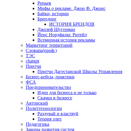
Репьев
Мифы о рекламе. Джон Ф. Джонс
Байки, истории
Брендинг
ИСТОРИЯ БРЕНДОВ
Джозеф Шугерман
​Йенс Нордфальт. Ритейл
Всемирная история рекламы
Маркетинг территорий
Словарь(проф.)
ТЭС
chatgpt
Притчи
Притчи Дагестанской Школы Управления
Бизнес-кейсы, практики
ФСА
Предпринимательство
Идеи для бизнеса и не только
Скачки в бизнесе
Авторский
Политтехнологии
Раздувай и властвуй
Теория элит
​Педагогика
Законы развития систем