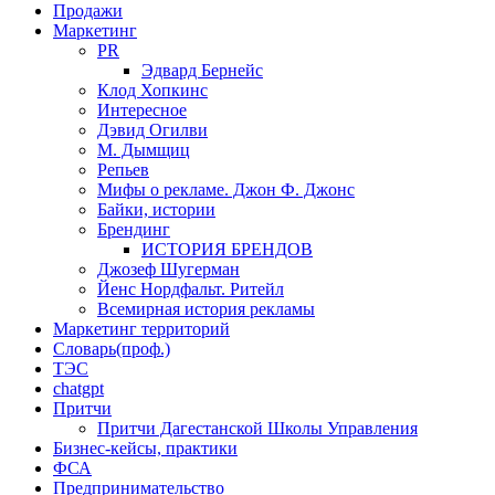
Продажи
Маркетинг
PR
Эдвард Бернейс
Клод Хопкинс
Интересное
Дэвид Огилви
М. Дымщиц
Репьев
Мифы о рекламе. Джон Ф. Джонс
Байки, истории
Брендинг
ИСТОРИЯ БРЕНДОВ
Джозеф Шугерман
​Йенс Нордфальт. Ритейл
Всемирная история рекламы
Маркетинг территорий
Словарь(проф.)
ТЭС
chatgpt
Притчи
Притчи Дагестанской Школы Управления
Бизнес-кейсы, практики
ФСА
Предпринимательство