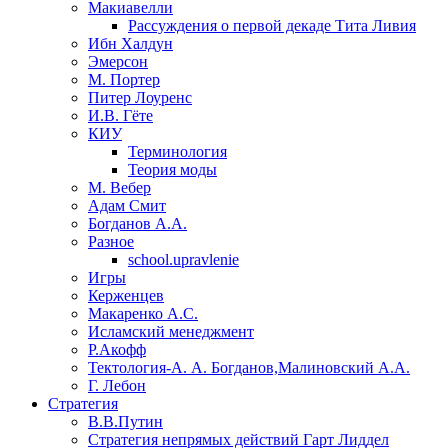
Макиавелли
Рассуждения о первой декаде Тита Ливия
Ибн Халдун
Эмерсон
М. Портер
Питер Лоуренс
И.В. Гёте
КИУ
Терминология
Теория моды
М. Вебер
Адам Смит
Богданов А.А.
Разное
school.upravlenie
Игры
Керженцев
Макаренко А.С.
Исламский менеджмент
Р.Акофф
Тектология-А. А. Богданов,Малиновский А.А.
​Г. Лебон
Стратегия
В.В.Путин
​Стратегия непрямых действий Гарт Лиддел