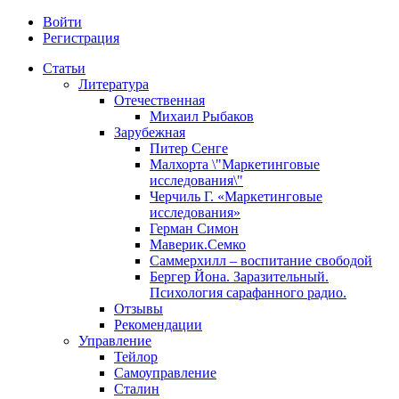
Войти
Регистрация
Статьи
Литература
Отечественная
Михаил Рыбаков
Зарубежная
Питер Сенге
Малхорта \"Маркетинговые
исследования\"
Черчиль Г. «Маркетинговые
исследования»
Герман Симон
Маверик.Семко
Саммерхилл – воспитание свободой
Бергер Йона. Заразительный.
Психология сарафанного радио.
Отзывы
Рекомендации
Управление
Тейлор
Самоуправление
Сталин