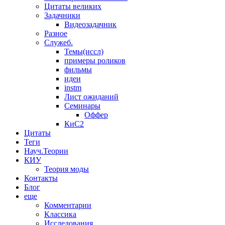
Цитаты великих
Задачники
Видеозадачник
Разное
Служеб.
Темы(иссл)
примеры роликов
фильмы
идеи
instm
Лист ожиданий
Семинары
Оффер
КиС2
Цитаты
Теги
Науч.Теории
КИУ
Теория моды
Контакты
Блог
еще
Комментарии
Классика
Исследования