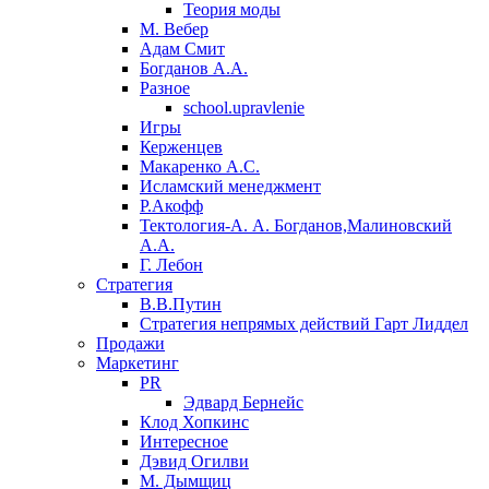
Теория моды
М. Вебер
Адам Смит
Богданов А.А.
Разное
school.upravlenie
Игры
Керженцев
Макаренко А.С.
Исламский менеджмент
Р.Акофф
Тектология-А. А. Богданов,Малиновский
А.А.
​Г. Лебон
Стратегия
В.В.Путин
​Стратегия непрямых действий Гарт Лиддел
Продажи
Маркетинг
PR
Эдвард Бернейс
Клод Хопкинс
Интересное
Дэвид Огилви
М. Дымщиц