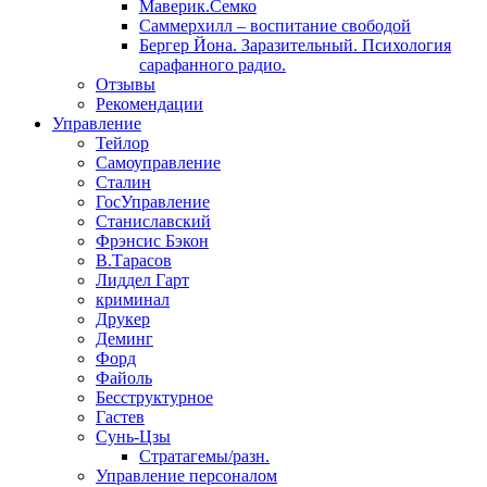
Маверик.Семко
Саммерхилл – воспитание свободой
Бергер Йона. Заразительный. Психология
сарафанного радио.
Отзывы
Рекомендации
Управление
Тейлор
Самоуправление
Сталин
ГосУправление
Станиславский
Фрэнсис Бэкон
В.Тарасов
Лиддел Гарт
криминал
Друкер
Деминг
Форд
Файоль
Бесструктурное
Гастев
Сунь-Цзы
Стратагемы/разн.
Управление персоналом