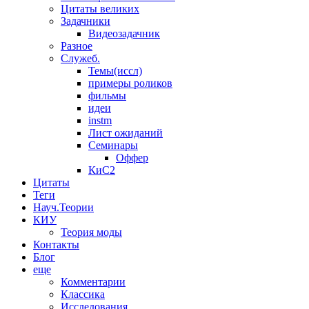
Цитаты великих
Задачники
Видеозадачник
Разное
Служеб.
Темы(иссл)
примеры роликов
фильмы
идеи
instm
Лист ожиданий
Семинары
Оффер
КиС2
Цитаты
Теги
Науч.Теории
КИУ
Теория моды
Контакты
Блог
еще
Комментарии
Классика
Исследования