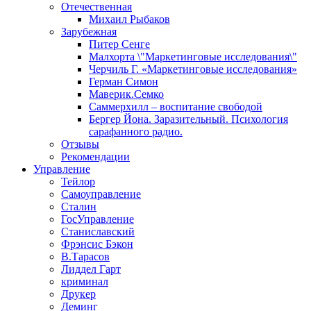
Отечественная
Михаил Рыбаков
Зарубежная
Питер Сенге
Малхорта \"Маркетинговые исследования\"
Черчиль Г. «Маркетинговые исследования»
Герман Симон
Маверик.Семко
Саммерхилл – воспитание свободой
Бергер Йона. Заразительный. Психология
сарафанного радио.
Отзывы
Рекомендации
Управление
Тейлор
Самоуправление
Сталин
ГосУправление
Станиславский
Фрэнсис Бэкон
В.Тарасов
Лиддел Гарт
криминал
Друкер
Деминг