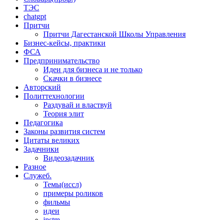
ТЭС
chatgpt
Притчи
Притчи Дагестанской Школы Управления
Бизнес-кейсы, практики
ФСА
Предпринимательство
Идеи для бизнеса и не только
Скачки в бизнесе
Авторский
Политтехнологии
Раздувай и властвуй
Теория элит
​Педагогика
Законы развития систем
Цитаты великих
Задачники
Видеозадачник
Разное
Служеб.
Темы(иссл)
примеры роликов
фильмы
идеи
instm