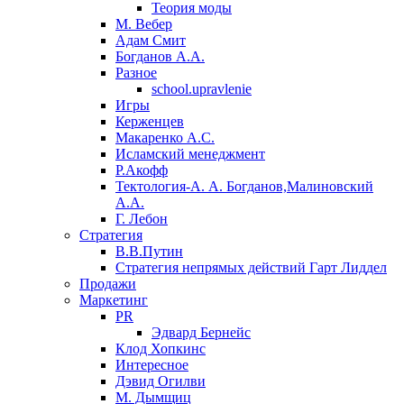
Теория моды
М. Вебер
Адам Смит
Богданов А.А.
Разное
school.upravlenie
Игры
Керженцев
Макаренко А.С.
Исламский менеджмент
Р.Акофф
Тектология-А. А. Богданов,Малиновский
А.А.
​Г. Лебон
Стратегия
В.В.Путин
​Стратегия непрямых действий Гарт Лиддел
Продажи
Маркетинг
PR
Эдвард Бернейс
Клод Хопкинс
Интересное
Дэвид Огилви
М. Дымщиц