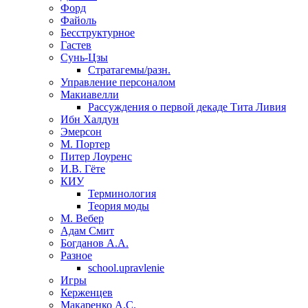
Форд
Файоль
Бесструктурное
Гастев
Сунь-Цзы
Стратагемы/разн.
Управление персоналом
Макиавелли
Рассуждения о первой декаде Тита Ливия
Ибн Халдун
Эмерсон
М. Портер
Питер Лоуренс
И.В. Гёте
КИУ
Терминология
Теория моды
М. Вебер
Адам Смит
Богданов А.А.
Разное
school.upravlenie
Игры
Керженцев
Макаренко А.С.