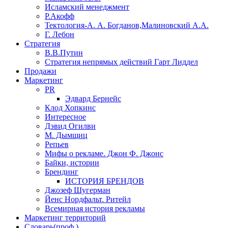
Исламский менеджмент
Р.Акофф
Тектология-А. А. Богданов,Малиновский А.А.
​Г. Лебон
Стратегия
В.В.Путин
​Стратегия непрямых действий Гарт Лиддел
Продажи
Маркетинг
PR
Эдвард Бернейс
Клод Хопкинс
Интересное
Дэвид Огилви
М. Дымщиц
Репьев
Мифы о рекламе. Джон Ф. Джонс
Байки, истории
Брендинг
ИСТОРИЯ БРЕНДОВ
Джозеф Шугерман
​Йенс Нордфальт. Ритейл
Всемирная история рекламы
Маркетинг территорий
Словарь(проф.)