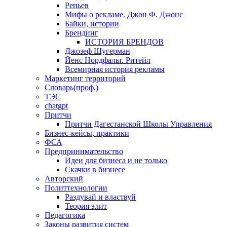
Репьев
Мифы о рекламе. Джон Ф. Джонс
Байки, истории
Брендинг
ИСТОРИЯ БРЕНДОВ
Джозеф Шугерман
​Йенс Нордфальт. Ритейл
Всемирная история рекламы
Маркетинг территорий
Словарь(проф.)
ТЭС
chatgpt
Притчи
Притчи Дагестанской Школы Управления
Бизнес-кейсы, практики
ФСА
Предпринимательство
Идеи для бизнеса и не только
Скачки в бизнесе
Авторский
Политтехнологии
Раздувай и властвуй
Теория элит
​Педагогика
Законы развития систем