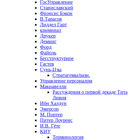
ГосУправление
Станиславский
Фрэнсис Бэкон
В.Тарасов
Лиддел Гарт
криминал
Друкер
Деминг
Форд
Файоль
Бесструктурное
Гастев
Сунь-Цзы
Стратагемы/разн.
Управление персоналом
Макиавелли
Рассуждения о первой декаде Тита
Ливия
Ибн Халдун
Эмерсон
М. Портер
Питер Лоуренс
И.В. Гёте
КИУ
Терминология