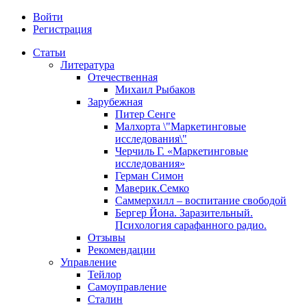
Войти
Регистрация
Статьи
Литература
Отечественная
Михаил Рыбаков
Зарубежная
Питер Сенге
Малхорта \"Маркетинговые
исследования\"
Черчиль Г. «Маркетинговые
исследования»
Герман Симон
Маверик.Семко
Саммерхилл – воспитание свободой
Бергер Йона. Заразительный.
Психология сарафанного радио.
Отзывы
Рекомендации
Управление
Тейлор
Самоуправление
Сталин