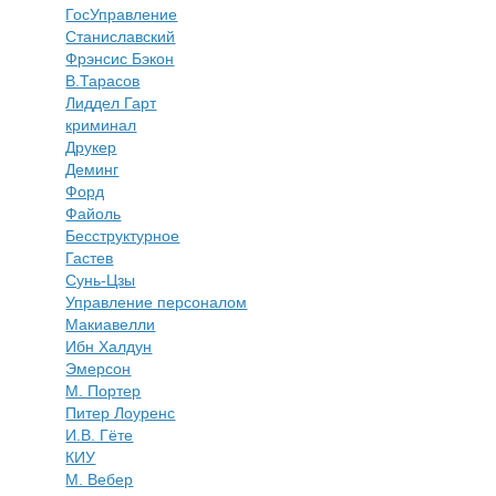
ГосУправление
Станиславский
Фрэнсис Бэкон
В.Тарасов
Лиддел Гарт
криминал
Друкер
Деминг
Форд
Файоль
Бесструктурное
Гастев
Сунь-Цзы
Управление персоналом
Макиавелли
Ибн Халдун
Эмерсон
М. Портер
Питер Лоуренс
И.В. Гёте
КИУ
М. Вебер