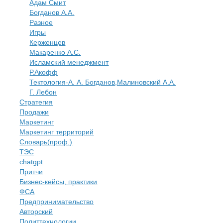
Адам Смит
Богданов А.А.
Разное
Игры
Керженцев
Макаренко А.С.
Исламский менеджмент
Р.Акофф
Тектология-А. А. Богданов,Малиновский А.А.
​Г. Лебон
Стратегия
Продажи
Маркетинг
Маркетинг территорий
Словарь(проф.)
ТЭС
chatgpt
Притчи
Бизнес-кейсы, практики
ФСА
Предпринимательство
Авторский
Политтехнологии