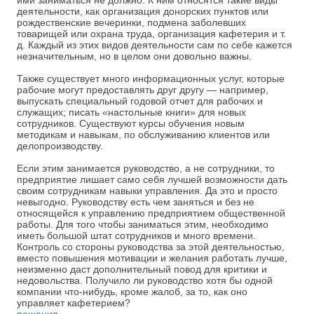
ими заниматься не должно. К ним относятся такие виды
деятельности, как организация донорских пунктов или
рождественские вечеринки, подмена заболевших
товарищей или охрана труда, организация кафетерия и т.
д. Каждый из этих видов деятельности сам по себе кажется
незначительным, но в целом они довольно важны.
Также существует много информационных услуг, которые
рабочие могут предоставлять друг другу — например,
выпускать специальный годовой отчет для рабочих и
служащих; писать «настольные книги» для новых
сотрудников. Существуют курсы обучения новым
методикам и навыкам, по обслуживанию клиентов или
делопроизводству.
Если этим занимается руководство, а не сотрудники, то
предприятие лишает само себя лучшей возможности дать
своим сотрудникам навыки управления. Да это и просто
невыгодно. Руководству есть чем заняться и без не
относящейся к управлению предприятием общественной
работы. Для того чтобы заниматься этим, необходимо
иметь большой штат сотрудников и много времени.
Контроль со стороны руководства за этой деятельностью,
вместо повышения мотивации и желания работать лучше,
неизменно даст дополнительный повод для критики и
недовольства. Получило ли руководство хотя бы одной
компании что-нибудь, кроме жалоб, за то, как оно
управляет кафетерием?