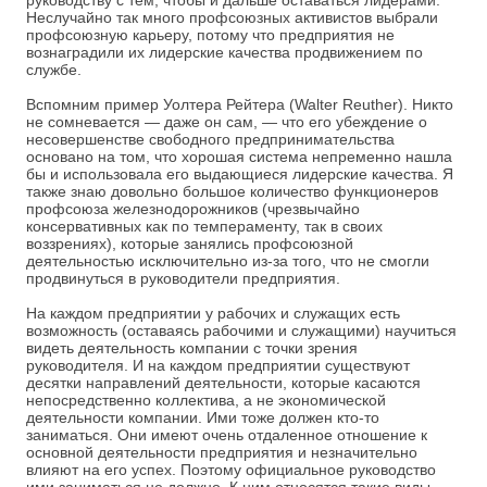
руководству с тем, чтобы и дальше оставаться лидерами.
Неслучайно так много профсоюзных активистов выбрали
профсоюзную карьеру, потому что предприятия не
вознаградили их лидерские качества продвижением по
службе.
Вспомним пример Уолтера Рейтера (Walter Reuther). Никто
не сомневается — даже он сам, — что его убеждение о
несовершенстве свободного предпринимательства
основано на том, что хорошая система непременно нашла
бы и использовала его выдающиеся лидерские качества. Я
также знаю довольно большое количество функционеров
профсоюза железнодорожников (чрезвычайно
консервативных как по темпераменту, так в своих
воззрениях), которые занялись профсоюзной
деятельностью исключительно из-за того, что не смогли
продвинуться в руководители предприятия.
На каждом предприятии у рабочих и служащих есть
возможность (оставаясь рабочими и служащими) научиться
видеть деятельность компании с точки зрения
руководителя. И на каждом предприятии существуют
десятки направлений деятельности, которые касаются
непосредственно коллектива, а не экономической
деятельности компании. Ими тоже должен кто-то
заниматься. Они имеют очень отдаленное отношение к
основной деятельности предприятия и незначительно
влияют на его успех. Поэтому официальное руководство