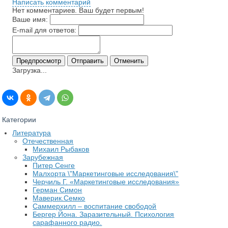
Написать комментарий
Нет комментариев. Ваш будет первым!
Ваше имя:
E-mail для ответов:
Загрузка...
Категории
Литература
Отечественная
Михаил Рыбаков
Зарубежная
Питер Сенге
Малхорта \"Маркетинговые исследования\"
Черчиль Г. «Маркетинговые исследования»
Герман Симон
Маверик.Семко
Саммерхилл – воспитание свободой
Бергер Йона. Заразительный. Психология
сарафанного радио.