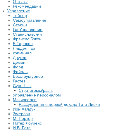
Отзывы
Рекомендации
Управление
Тейлор
Самоуправление
Сталин
ГосУправление
Станиславский
Фрэнсис Бэкон
В.Тарасов
Лиддел Гарт
криминал
Друкер
Деминг
Форд
Файоль
Бесструктурное
Гастев
Сунь-Цзы
Стратагемы/разн.
Управление персоналом
Макиавелли
Рассуждения о первой декаде Тита Ливия
Ибн Халдун
Эмерсон
М. Портер
Питер Лоуренс
И.В. Гёте