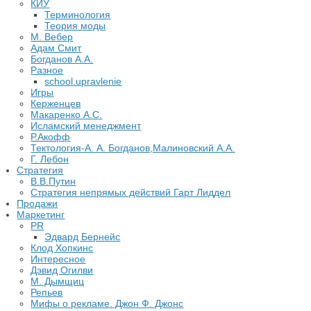
КИУ
Терминология
Теория моды
М. Вебер
Адам Смит
Богданов А.А.
Разное
school.upravlenie
Игры
Керженцев
Макаренко А.С.
Исламский менеджмент
Р.Акофф
Тектология-А. А. Богданов,Малиновский А.А.
​Г. Лебон
Стратегия
В.В.Путин
​Стратегия непрямых действий Гарт Лиддел
Продажи
Маркетинг
PR
Эдвард Бернейс
Клод Хопкинс
Интересное
Дэвид Огилви
М. Дымщиц
Репьев
Мифы о рекламе. Джон Ф. Джонс