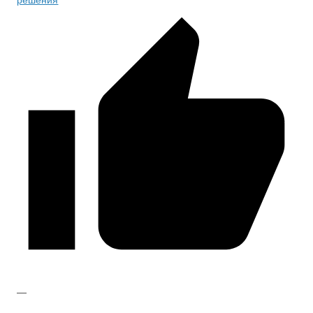
решения
—