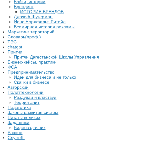
Байки, истории
Брендинг
ИСТОРИЯ БРЕНДОВ
Джозеф Шугерман
​Йенс Нордфальт. Ритейл
Всемирная история рекламы
Маркетинг территорий
Словарь(проф.)
ТЭС
chatgpt
Притчи
Притчи Дагестанской Школы Управления
Бизнес-кейсы, практики
ФСА
Предпринимательство
Идеи для бизнеса и не только
Скачки в бизнесе
Авторский
Политтехнологии
Раздувай и властвуй
Теория элит
​Педагогика
Законы развития систем
Цитаты великих
Задачники
Видеозадачник
Разное
Служеб.