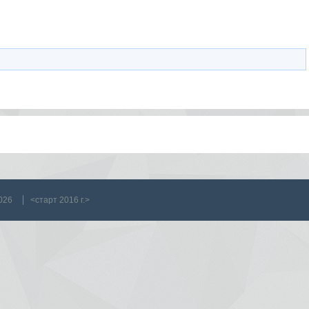
026
<старт 2016 г.>