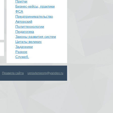
Притчи
Бизнес-кейсы, практики
ФСА
Предпринимательство
Авторский
Политтехнологии
​Педагогика
Законы развития систем
Цитаты великих
Задачники
Разное
Служеб.
Правила сайта
upravlenieorg@yandex.ru
upravlenieorg@yandex.ru