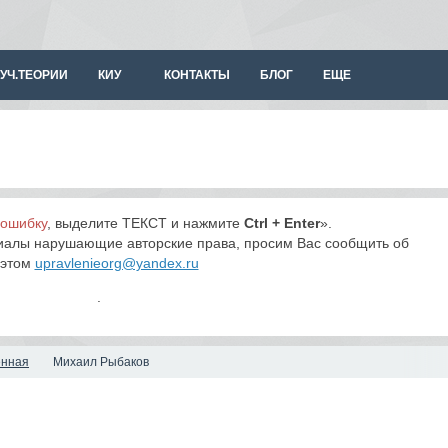
УЧ.ТЕОРИИ
КИУ
КОНТАКТЫ
БЛОГ
ЕЩЕ
 ошибку
, выделите ТЕКСТ и нажмите
Ctrl + Enter
».
иалы нарушающие авторские права, просим Вас сообщить об
этом
upravlenieorg@yandex.ru
.
енная
Михаил Рыбаков