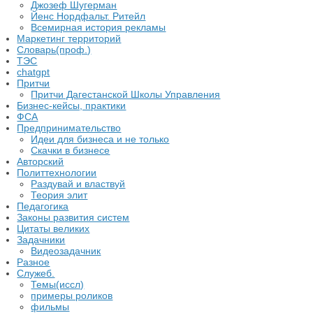
Джозеф Шугерман
​Йенс Нордфальт. Ритейл
Всемирная история рекламы
Маркетинг территорий
Словарь(проф.)
ТЭС
chatgpt
Притчи
Притчи Дагестанской Школы Управления
Бизнес-кейсы, практики
ФСА
Предпринимательство
Идеи для бизнеса и не только
Скачки в бизнесе
Авторский
Политтехнологии
Раздувай и властвуй
Теория элит
​Педагогика
Законы развития систем
Цитаты великих
Задачники
Видеозадачник
Разное
Служеб.
Темы(иссл)
примеры роликов
фильмы