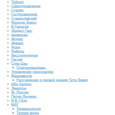
Тейлор
Самоуправление
Сталин
ГосУправление
Станиславский
Фрэнсис Бэкон
В.Тарасов
Лиддел Гарт
криминал
Друкер
Деминг
Форд
Файоль
Бесструктурное
Гастев
Сунь-Цзы
Стратагемы/разн.
Управление персоналом
Макиавелли
Рассуждения о первой декаде Тита Ливия
Ибн Халдун
Эмерсон
М. Портер
Питер Лоуренс
И.В. Гёте
КИУ
Терминология
Теория моды