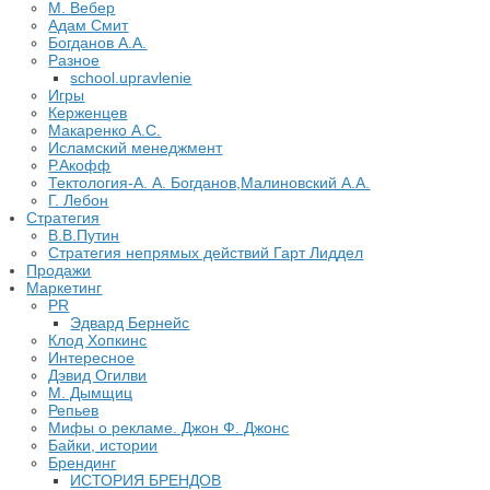
М. Вебер
Адам Смит
Богданов А.А.
Разное
school.upravlenie
Игры
Керженцев
Макаренко А.С.
Исламский менеджмент
Р.Акофф
Тектология-А. А. Богданов,Малиновский А.А.
​Г. Лебон
Стратегия
В.В.Путин
​Стратегия непрямых действий Гарт Лиддел
Продажи
Маркетинг
PR
Эдвард Бернейс
Клод Хопкинс
Интересное
Дэвид Огилви
М. Дымщиц
Репьев
Мифы о рекламе. Джон Ф. Джонс
Байки, истории
Брендинг
ИСТОРИЯ БРЕНДОВ