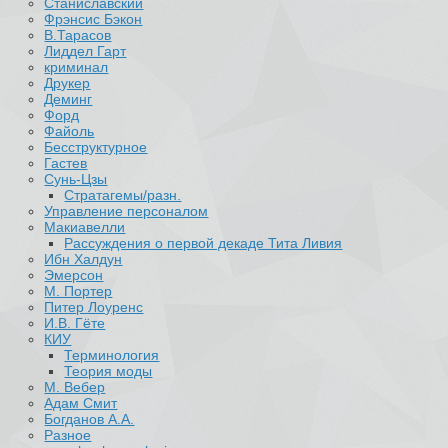
Станиславский
Фрэнсис Бэкон
В.Тарасов
Лиддел Гарт
криминал
Друкер
Деминг
Форд
Файоль
Бесструктурное
Гастев
Сунь-Цзы
Стратагемы/разн.
Управление персоналом
Макиавелли
Рассуждения о первой декаде Тита Ливия
Ибн Халдун
Эмерсон
М. Портер
Питер Лоуренс
И.В. Гёте
КИУ
Терминология
Теория моды
М. Вебер
Адам Смит
Богданов А.А.
Разное