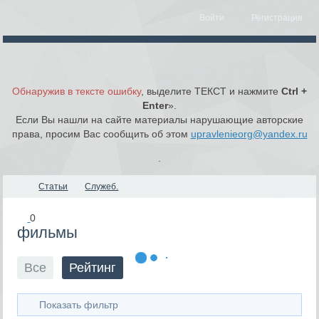
Войти
Регистрация
Обнаружив в тексте ошибку
, выделите ТЕКСТ и нажмите
Ctrl +
Enter
».
Если Вы нашли на сайте материалы нарушающие авторские
права, просим Вас сообщить об этом
upravlenieorg@yandex.ru
.
Статьи
Служеб.
0
фильмы
Все
Рейтинг
Показать фильтр