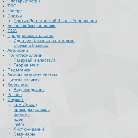
Словарь(проф.)
ТЭС
chatgpt
Притчи
Притчи Дагестанской Школы Управления
Бизнес-кейсы, практики
ФСА
Предпринимательство
Идеи для бизнеса и не только
Скачки в бизнесе
Авторский
Политтехнологии
Раздувай и властвуй
Теория элит
​Педагогика
Законы развития систем
Цитаты великих
Задачники
Видеозадачник
Разное
Служеб.
Темы(иссл)
примеры роликов
фильмы
идеи
instm
Лист ожиданий
Семинары