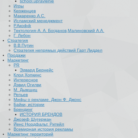
school.upravlenie
Игры
Керженцев
Макаренко А.С.
Исламский менеджмент
Р.Акофф
Тектология-А. А. Богданов,Малиновский А.А.
​Г. Лебон
Стратегия
В.В.Путин
​Стратегия непрямых действий Гарт Лиддел
Продажи
Маркетинг
PR
Эдвард Бернейс
Клод Хопкинс
Интересное
Дэвид Огилви
М. Дымщиц
Репьев
Мифы о рекламе. Джон Ф. Джонс
Байки, истории
Брендинг
ИСТОРИЯ БРЕНДОВ
Джозеф Шугерман
​Йенс Нордфальт. Ритейл
Всемирная история рекламы
Маркетинг территорий