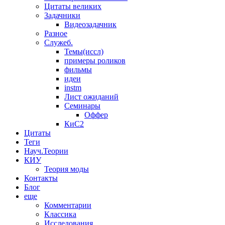
Цитаты великих
Задачники
Видеозадачник
Разное
Служеб.
Темы(иссл)
примеры роликов
фильмы
идеи
instm
Лист ожиданий
Семинары
Оффер
КиС2
Цитаты
Теги
Науч.Теории
КИУ
Теория моды
Контакты
Блог
еще
Комментарии
Классика
Исследования