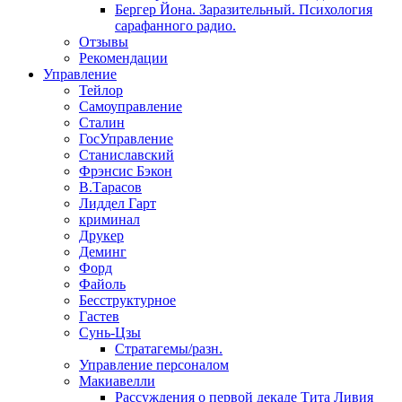
Бергер Йона. Заразительный. Психология
сарафанного радио.
Отзывы
Рекомендации
Управление
Тейлор
Самоуправление
Сталин
ГосУправление
Станиславский
Фрэнсис Бэкон
В.Тарасов
Лиддел Гарт
криминал
Друкер
Деминг
Форд
Файоль
Бесструктурное
Гастев
Сунь-Цзы
Стратагемы/разн.
Управление персоналом
Макиавелли
Рассуждения о первой декаде Тита Ливия