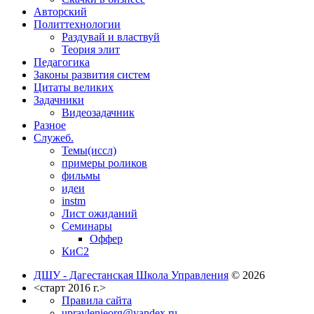
Авторский
Политтехнологии
Раздувай и властвуй
Теория элит
​Педагогика
Законы развития систем
Цитаты великих
Задачники
Видеозадачник
Разное
Служеб.
Темы(иссл)
примеры роликов
фильмы
идеи
instm
Лист ожиданий
Семинары
Оффер
КиС2
ДШУ - Дагестанская Школа Управления
© 2026
<старт 2016 г.>
Правила сайта
upravlenieorg@yandex.ru