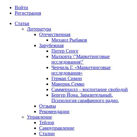
Войти
Регистрация
Статьи
Литература
Отечественная
Михаил Рыбаков
Зарубежная
Питер Сенге
Малхорта \"Маркетинговые
исследования\"
Черчиль Г. «Маркетинговые
исследования»
Герман Симон
Маверик.Семко
Саммерхилл – воспитание свободой
Бергер Йона. Заразительный.
Психология сарафанного радио.
Отзывы
Рекомендации
Управление
Тейлор
Самоуправление
Сталин