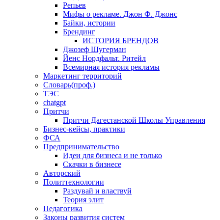
Репьев
Мифы о рекламе. Джон Ф. Джонс
Байки, истории
Брендинг
ИСТОРИЯ БРЕНДОВ
Джозеф Шугерман
​Йенс Нордфальт. Ритейл
Всемирная история рекламы
Маркетинг территорий
Словарь(проф.)
ТЭС
chatgpt
Притчи
Притчи Дагестанской Школы Управления
Бизнес-кейсы, практики
ФСА
Предпринимательство
Идеи для бизнеса и не только
Скачки в бизнесе
Авторский
Политтехнологии
Раздувай и властвуй
Теория элит
​Педагогика
Законы развития систем