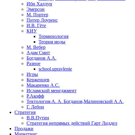
Ибн Халдун
Эмерсон
М. Портер
Питер Лоуренс
И.В. Гёте
КИУ
Терминология
Теория моды
М. Вебер
Адам Смит
Богданов А.А.
Разное
school.upravlenie
Игры
Керженцев
Макаренко А.С.
Исламский менеджмент
Р.Акофф
Тектология-А. А. Богданов,Малиновский А.А.
​Г. Лебон
Стратегия
В.В.Путин
​Стратегия непрямых действий Гарт Лиддел
Продажи
Маркетинг