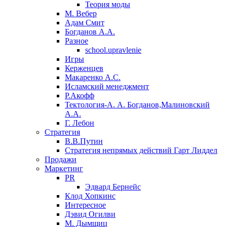
Теория моды
М. Вебер
Адам Смит
Богданов А.А.
Разное
school.upravlenie
Игры
Керженцев
Макаренко А.С.
Исламский менеджмент
Р.Акофф
Тектология-А. А. Богданов,Малиновский
А.А.
​Г. Лебон
Стратегия
В.В.Путин
​Стратегия непрямых действий Гарт Лиддел
Продажи
Маркетинг
PR
Эдвард Бернейс
Клод Хопкинс
Интересное
Дэвид Огилви
М. Дымщиц