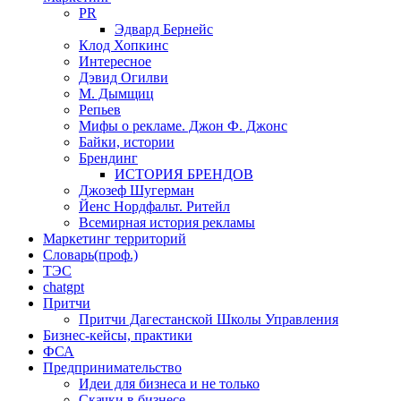
PR
Эдвард Бернейс
Клод Хопкинс
Интересное
Дэвид Огилви
М. Дымщиц
Репьев
Мифы о рекламе. Джон Ф. Джонс
Байки, истории
Брендинг
ИСТОРИЯ БРЕНДОВ
Джозеф Шугерман
​Йенс Нордфальт. Ритейл
Всемирная история рекламы
Маркетинг территорий
Словарь(проф.)
ТЭС
chatgpt
Притчи
Притчи Дагестанской Школы Управления
Бизнес-кейсы, практики
ФСА
Предпринимательство
Идеи для бизнеса и не только
Скачки в бизнесе