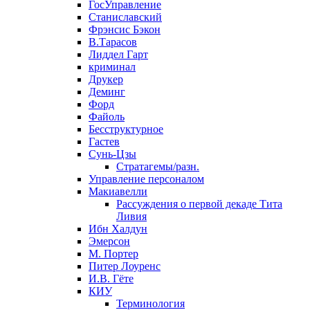
ГосУправление
Станиславский
Фрэнсис Бэкон
В.Тарасов
Лиддел Гарт
криминал
Друкер
Деминг
Форд
Файоль
Бесструктурное
Гастев
Сунь-Цзы
Стратагемы/разн.
Управление персоналом
Макиавелли
Рассуждения о первой декаде Тита
Ливия
Ибн Халдун
Эмерсон
М. Портер
Питер Лоуренс
И.В. Гёте
КИУ
Терминология