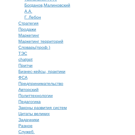
Богданов,Малиновский
А.А.
​Г. Лебон
Стратегия
Продажи
Маркетинг
Маркетинг территорий
Словарь(проф.)
ТЭС
chatgpt
Притчи
Бизнес-кейсы, практики
ФСА
Предпринимательство
Авторский
Политтехнологии
​Педагогика
Законы развития систем
Цитаты великих
Задачники
Разное
Служеб.