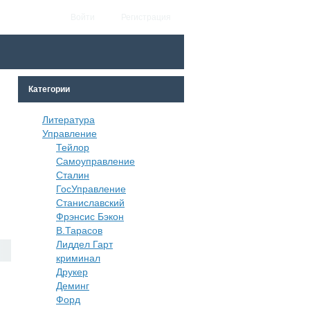
Войти
Регистрация
Категории
Литература
Управление
Тейлор
Самоуправление
Сталин
ГосУправление
Станиславский
Фрэнсис Бэкон
В.Тарасов
Лиддел Гарт
криминал
Друкер
Деминг
Форд