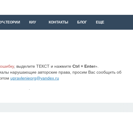
УЧ.ТЕОРИИ
КИУ
КОНТАКТЫ
БЛОГ
ЕЩЕ
 ошибку
, выделите ТЕКСТ и нажмите
Ctrl + Enter
».
иалы нарушающие авторские права, просим Вас сообщить об
этом
upravlenieorg@yandex.ru
.