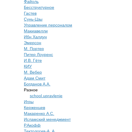
Файоль
Бесструктурное
Гастев
Сунь-Цзы
Управление персоналом
Макиавелли
Ибн Халдун
Эмерсон
М. Портер
Питер Лоуренс
И.В. Гёте
КИУ
М. Вебер
Адам Смит
Богданов А.А.
Разное
school.upravlenie
Игры
Керженцев
Макаренко А.С.
Исламский менеджмент
Р.Акофф
Тектология-А. А.