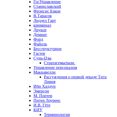
ГосУправление
Станиславский
Фрэнсис Бэкон
В.Тарасов
Лиддел Гарт
криминал
Друкер
Деминг
Форд
Файоль
Бесструктурное
Гастев
Сунь-Цзы
Стратагемы/разн.
Управление персоналом
Макиавелли
Рассуждения о первой декаде Тита
Ливия
Ибн Халдун
Эмерсон
М. Портер
Питер Лоуренс
И.В. Гёте
КИУ
Терминология