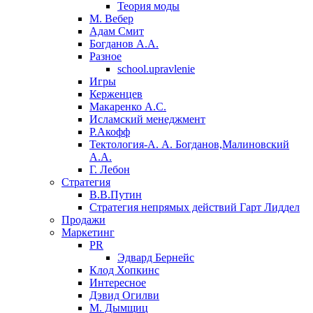
Теория моды
М. Вебер
Адам Смит
Богданов А.А.
Разное
school.upravlenie
Игры
Керженцев
Макаренко А.С.
Исламский менеджмент
Р.Акофф
Тектология-А. А. Богданов,Малиновский
А.А.
​Г. Лебон
Стратегия
В.В.Путин
​Стратегия непрямых действий Гарт Лиддел
Продажи
Маркетинг
PR
Эдвард Бернейс
Клод Хопкинс
Интересное
Дэвид Огилви
М. Дымщиц