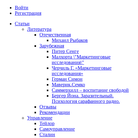
Войти
Регистрация
Статьи
Литература
Отечественная
Михаил Рыбаков
Зарубежная
Питер Сенге
Малхорта \"Маркетинговые
исследования\"
Черчиль Г. «Маркетинговые
исследования»
Герман Симон
Маверик.Семко
Саммерхилл – воспитание свободой
Бергер Йона. Заразительный.
Психология сарафанного радио.
Отзывы
Рекомендации
Управление
Тейлор
Самоуправление
Сталин