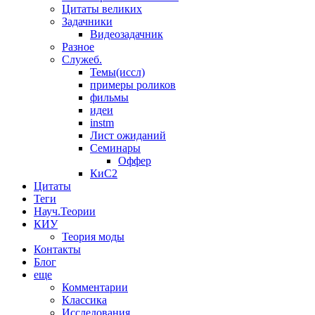
Цитаты великих
Задачники
Видеозадачник
Разное
Служеб.
Темы(иссл)
примеры роликов
фильмы
идеи
instm
Лист ожиданий
Семинары
Оффер
КиС2
Цитаты
Теги
Науч.Теории
КИУ
Теория моды
Контакты
Блог
еще
Комментарии
Классика
Исследования