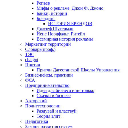
Репьев
Мифы о рекламе. Джон Ф. Джонс
Байки, истории
Брендинг
ИСТОРИЯ БРЕНДОВ
Джозеф Шугерман
​Йенс Нордфальт. Ритейл
Всемирная история рекламы
Маркетинг территорий
Словарь(проф.)
ТЭС
chatgpt
Притчи
Притчи Дагестанской Школы Управления
Бизнес-кейсы, практики
ФСА
Предпринимательство
Идеи для бизнеса и не только
Скачки в бизнесе
Авторский
Политтехнологии
Раздувай и властвуй
Теория элит
​Педагогика
Законы развития систем