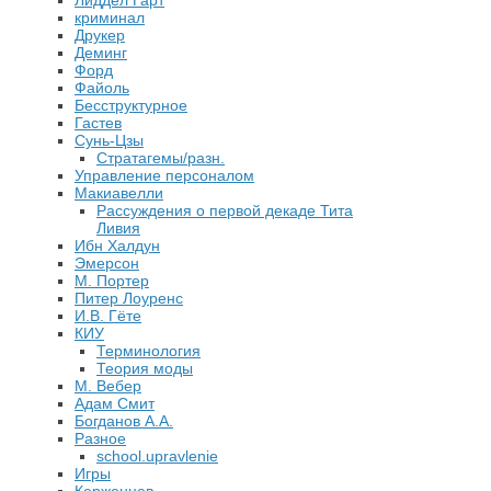
Лиддел Гарт
криминал
Друкер
Деминг
Форд
Файоль
Бесструктурное
Гастев
Сунь-Цзы
Стратагемы/разн.
Управление персоналом
Макиавелли
Рассуждения о первой декаде Тита
Ливия
Ибн Халдун
Эмерсон
М. Портер
Питер Лоуренс
И.В. Гёте
КИУ
Терминология
Теория моды
М. Вебер
Адам Смит
Богданов А.А.
Разное
school.upravlenie
Игры