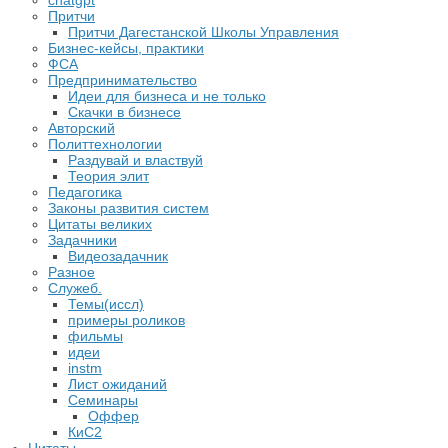
chatgpt
Притчи
Притчи Дагестанской Школы Управления
Бизнес-кейсы, практики
ФСА
Предпринимательство
Идеи для бизнеса и не только
Скачки в бизнесе
Авторский
Политтехнологии
Раздувай и властвуй
Теория элит
​Педагогика
Законы развития систем
Цитаты великих
Задачники
Видеозадачник
Разное
Служеб.
Темы(иссл)
примеры роликов
фильмы
идеи
instm
Лист ожиданий
Семинары
Оффер
КиС2