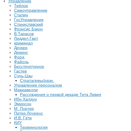
Управление
Тейлор
Самоуправление
Сталин
ГосУправление
Станиславский
Фрэнсис Бэкон
В.Тарасов
Лиддел Гарт
криминал
Друкер
Деминг
Форд
Файоль
Бесструктурное
Гастев
Сунь-Цзы
Стратагемы/разн.
Управление персоналом
Макиавелли
Рассуждения о первой декаде Тита Ливия
Ибн Халдун
Эмерсон
М. Портер
Питер Лоуренс
И.В. Гёте
КИУ
Терминология