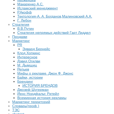
Керженцев
Макаренко А.С.
Исламский менеджмент
Р.Акофф
Тектология-А. А. Богданов,Малиновский А.А.
​Г. Лебон
Стратегия
В.В.Путин
​Стратегия непрямых действий Гарт Лиддел
Продажи
Маркетинг
PR
Эдвард Бернейс
Клод Хопкинс
Интересное
Дэвид Огилви
М. Дымщиц
Репьев
Мифы о рекламе. Джон Ф. Джонс
Байки, истории
Брендинг
ИСТОРИЯ БРЕНДОВ
Джозеф Шугерман
​Йенс Нордфальт. Ритейл
Всемирная история рекламы
Маркетинг территорий
Словарь(проф.)
ТЭС