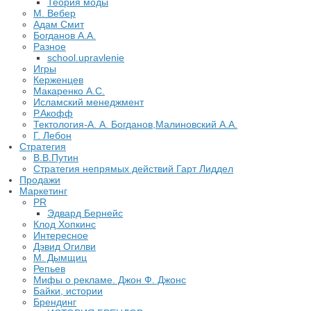
Теория моды
М. Вебер
Адам Смит
Богданов А.А.
Разное
school.upravlenie
Игры
Керженцев
Макаренко А.С.
Исламский менеджмент
Р.Акофф
Тектология-А. А. Богданов,Малиновский А.А.
​Г. Лебон
Стратегия
В.В.Путин
​Стратегия непрямых действий Гарт Лиддел
Продажи
Маркетинг
PR
Эдвард Бернейс
Клод Хопкинс
Интересное
Дэвид Огилви
М. Дымщиц
Репьев
Мифы о рекламе. Джон Ф. Джонс
Байки, истории
Брендинг