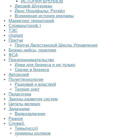
ИСТОРИЯ БРЕНДОВ
Джозеф Шугерман
​Йенс Нордфальт. Ритейл
Всемирная история рекламы
Маркетинг территорий
Словарь(проф.)
ТЭС
chatgpt
Притчи
Притчи Дагестанской Школы Управления
Бизнес-кейсы, практики
ФСА
Предпринимательство
Идеи для бизнеса и не только
Скачки в бизнесе
Авторский
Политтехнологии
Раздувай и властвуй
Теория элит
​Педагогика
Законы развития систем
Цитаты великих
Задачники
Видеозадачник
Разное
Служеб.
Темы(иссл)
примеры роликов