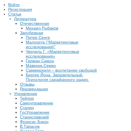
Войти
Регистрация
Статьи
Литература
Отечественная
Михаил Рыбаков
Зарубежная
Питер Сенге
Малхорта \"Маркетинговые
исследования\"
Черчиль Г. «Маркетинговые
исследования»
Герман Симон
Маверик.Семко
Саммерхилл – воспитание свободой
Бергер Йона. Заразительный.
Психология сарафанного радио.
Отзывы
Рекомендации
Управление
Тейлор
Самоуправление
Сталин
ГосУправление
Станиславский
Фрэнсис Бэкон
В.Тарасов