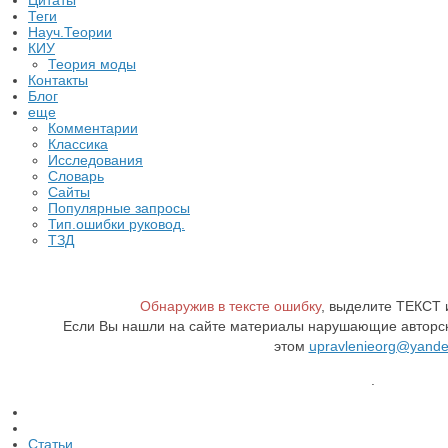
Цитаты
Теги
Науч.Теории
КИУ
Теория моды
Контакты
Блог
еще
Комментарии
Классика
Исследования
Словарь
Сайты
Популярные запросы
Тип.ошибки руковод.
ТЗД
Обнаружив в тексте ошибку
, выделите ТЕКСТ
Если Вы нашли на сайте материалы нарушающие авторск
этом
upravlenieorg@yande
.
Статьи