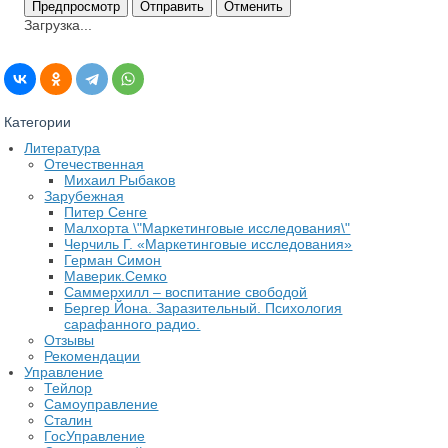
Загрузка...
Категории
Литература
Отечественная
Михаил Рыбаков
Зарубежная
Питер Сенге
Малхорта \"Маркетинговые исследования\"
Черчиль Г. «Маркетинговые исследования»
Герман Симон
Маверик.Семко
Саммерхилл – воспитание свободой
Бергер Йона. Заразительный. Психология
сарафанного радио.
Отзывы
Рекомендации
Управление
Тейлор
Самоуправление
Сталин
ГосУправление