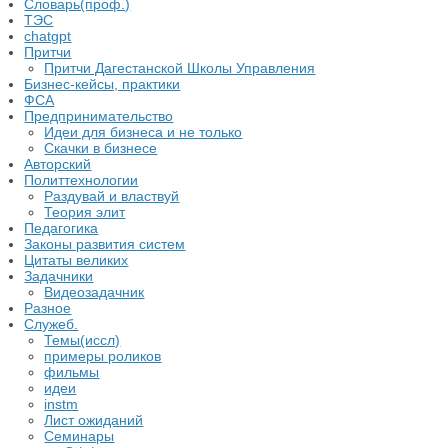
Словарь(проф.)
ТЭС
chatgpt
Притчи
Притчи Дагестанской Школы Управления
Бизнес-кейсы, практики
ФСА
Предпринимательство
Идеи для бизнеса и не только
Скачки в бизнесе
Авторский
Политтехнологии
Раздувай и властвуй
Теория элит
​Педагогика
Законы развития систем
Цитаты великих
Задачники
Видеозадачник
Разное
Служеб.
Темы(иссл)
примеры роликов
фильмы
идеи
instm
Лист ожиданий
Семинары