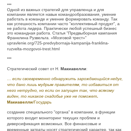
***
Одной из важных стратегий для управленца и для
компании является навык командообразования, умение
работать в команде и умение формировать команду. Так
как успешность компании часто "коллективный продукт", а
не работа лидера. Практически любой успешный бизнес
это командная работа. Статья "Предвыборная кампания
Франклина Рузвельта. «Мозговой трест»"
upravlenie.org/725-predvybornaja-kampanija-franklina-
ruzvelta-mozgovoi-trest.html
***
Стратегический совет от Н.
Макиавелли
:
… если своевременно обнаружить зарождающийся недуг,
что дано лишь мудрым правителям, то избавиться от
него нетрудно, но если он запущен так, что всякому
виден, то никакое снадобье уже не поможет
.
Макиавелли
/Государь
создание специального "органа" в компании, в функции
которого входит мониторинг текущих проблем и
диверсификация возможных. Все финансовые и
временные затраты носят стратегический характер, так как