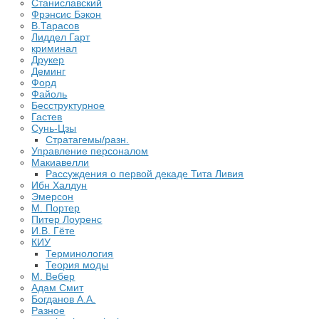
Станиславский
Фрэнсис Бэкон
В.Тарасов
Лиддел Гарт
криминал
Друкер
Деминг
Форд
Файоль
Бесструктурное
Гастев
Сунь-Цзы
Стратагемы/разн.
Управление персоналом
Макиавелли
Рассуждения о первой декаде Тита Ливия
Ибн Халдун
Эмерсон
М. Портер
Питер Лоуренс
И.В. Гёте
КИУ
Терминология
Теория моды
М. Вебер
Адам Смит
Богданов А.А.
Разное