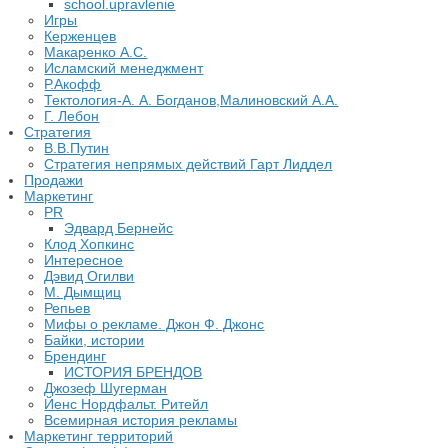
school.upravlenie
Игры
Керженцев
Макаренко А.С.
Исламский менеджмент
Р.Акофф
Тектология-А. А. Богданов,Малиновский А.А.
​Г. Лебон
Стратегия
В.В.Путин
​Стратегия непрямых действий Гарт Лиддел
Продажи
Маркетинг
PR
Эдвард Бернейс
Клод Хопкинс
Интересное
Дэвид Огилви
М. Дымщиц
Репьев
Мифы о рекламе. Джон Ф. Джонс
Байки, истории
Брендинг
ИСТОРИЯ БРЕНДОВ
Джозеф Шугерман
​Йенс Нордфальт. Ритейл
Всемирная история рекламы
Маркетинг территорий