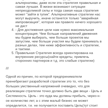
альтернативы, даже если эта стратегия правильная и
самая лучшая. В жизни возникают ситуации
непреодолимой силы и тогда самая наша стратегия
может "зайти в тупик". Альтернативные стратегии нас
могут выручить, иначе останется только "аварийная
импровизация", которая как правило ничего хорошего
не даст
- Для достижения цели нам нужно максимальная
концентрация. Чем больше направлений движения
мы будем выбирать, чем больше проектов мы
запустим, чем больше участия мы будем принимать в
разных делах, тем ниже эффективность и стратегии,
и тактики.
Правильная Стратегия всегда ориентирована на
внутренние ресурсы(найти кредиты, привлечь
сторонних партнеров и т.д. это слабые стратегии)
///
Одной из причин, по которой предприниматели
пренебрегают разработкой стратегии это то, что без
больших умственный напряжений очевидно, что для
реализации стратегии точно должно быть две вещи - Цель и
Системность. Цель - это куда мы должны прибыть, через н-
ое количество лет, а с этим малый бизнес не может
определится, т.е. не получается поставить Цель(тут стоит