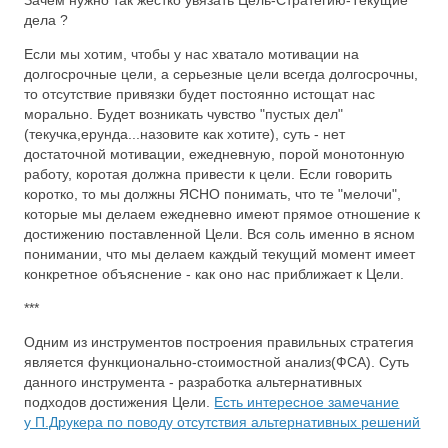
Зачем нужно так жестко увязать Цель-Стратегию-Текущие
дела ?
Если мы хотим, чтобы у нас хватало мотивации на
долгосрочные цели, а серьезные цели всегда долгосрочны,
то отсутствие привязки будет постоянно истощат нас
морально. Будет возникать чувство "пустых дел"
(текучка,ерунда...назовите как хотите), суть - нет
достаточной мотивации, ежедневную, порой монотонную
работу, коротая должна привести к цели. Если говорить
коротко, то мы должны ЯСНО понимать, что те "мелочи",
которые мы делаем ежедневно имеют прямое отношение к
достижению поставленной Цели. Вся соль именно в ясном
понимании, что мы делаем каждый текущий момент имеет
конкретное объяснение - как оно нас приближает к Цели.
***
Одним из инструментов построения правильных стратегия
является функционально-стоимостной анализ(ФСА). Суть
данного инструмента - разработка альтернативных
подходов достижения Цели.
Есть интересное замечание
у П.Друкера по поводу отсутствия альтернативных решений