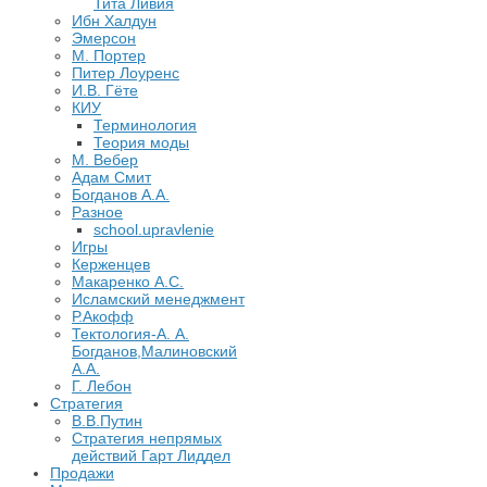
Тита Ливия
Ибн Халдун
Эмерсон
М. Портер
Питер Лоуренс
И.В. Гёте
КИУ
Терминология
Теория моды
М. Вебер
Адам Смит
Богданов А.А.
Разное
school.upravlenie
Игры
Керженцев
Макаренко А.С.
Исламский менеджмент
Р.Акофф
Тектология-А. А.
Богданов,Малиновский
А.А.
​Г. Лебон
Стратегия
В.В.Путин
​Стратегия непрямых
действий Гарт Лиддел
Продажи