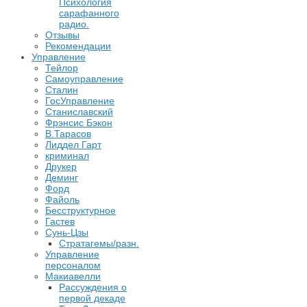
Психология
сарафанного
радио.
Отзывы
Рекомендации
Управление
Тейлор
Самоуправление
Сталин
ГосУправление
Станиславский
Фрэнсис Бэкон
В.Тарасов
Лиддел Гарт
криминал
Друкер
Деминг
Форд
Файоль
Бесструктурное
Гастев
Сунь-Цзы
Стратагемы/разн.
Управление
персоналом
Макиавелли
Рассуждения о
первой декаде