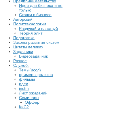
Предпринимательство
Идеи для бизнеса и не
только
Скачки в бизнесе
Авторский
Политтехнологии
Раздувай и властвуй
Теория элит
​Педагогика
Законы развития систем
Цитаты великих
Задачники
Видеозадачник
Разное
Служеб.
Темы(иссл)
примеры роликов
фильмы
идеи
instm
Лист ожиданий
Семинары
Оффер
КиС2