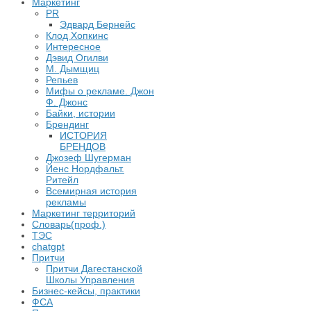
Маркетинг
PR
Эдвард Бернейс
Клод Хопкинс
Интересное
Дэвид Огилви
М. Дымщиц
Репьев
Мифы о рекламе. Джон
Ф. Джонс
Байки, истории
Брендинг
ИСТОРИЯ
БРЕНДОВ
Джозеф Шугерман
​Йенс Нордфальт.
Ритейл
Всемирная история
рекламы
Маркетинг территорий
Словарь(проф.)
ТЭС
chatgpt
Притчи
Притчи Дагестанской
Школы Управления
Бизнес-кейсы, практики
ФСА