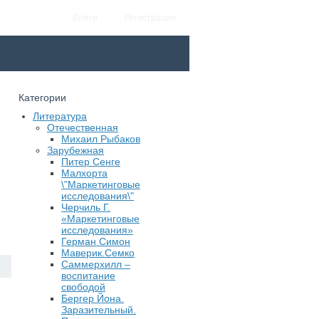
Войти
Регистрация
Категории
Литература
Отечественная
Михаил Рыбаков
Зарубежная
Питер Сенге
Малхорта
\"Маркетинговые
исследования\"
Черчиль Г.
«Маркетинговые
исследования»
Герман Симон
Маверик.Семко
Саммерхилл –
воспитание
свободой
Бергер Йона.
Заразительный.