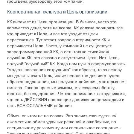
грош цена руководству этой компании.
Корпоративная культура и Цель организации.
КК вытекает из Цели организации. В бизнесе, часто это
количество денег, хотя не всегда. КК должна поощрять все
что приводит к Цели, и все что уводит от цели
пересекаться. Тут встает вопрос о вторичности КК и
первичности Цели. Часто, у компаний не существует
запрограммированной КК, а есть только стихийная/
случайна КК, это связано с отсутствием Цели. Нет Цели,
получай "случайный" КК. Когда нам нужно сформулировать
"модель поведения сотрудника" как образец, то за основу
мы должны взять Цель, иначе непонятно для чего нужен
образец подражания, мы получаем действия, у которых нет
смысла. Говоря простым языком, мы создаем обертку,
фантик, без содержания. Четкое понимание сотрудниками,
что есть ДЕЙСТВИЯ поогающие достижение цели/задачи и
есть ВСЕ ОСТАЛЬНЫЕ действия.
Обмен опытом не на словах. Это значит, еженедельно/
ежемесячно обмен удачных решений и ошибочных, по
специальному регламенту или специальное совещание -
"удачные и ошибочные решения". Суть культивация