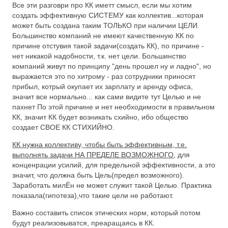
Все эти разговри про КК иметт смысл, если мы хотим
создать эффективную СИСТЕМУ как коллектив...которая
может быть создана таким ТОЛЬКО при наличии ЦЕЛИ.
Большинство компаний не имеют качественную КК по
причине отстувия такой задачи(создать КК), по причине -
нет никакой надобности, т.к. нет цели. Большинство
компаний живут по принципу "день прошел ну и ладно", но
выражается это по хитрому - раз сотрудники приносят
прибыл, котрый окупает их зарплату и аренду офиса,
значит все нормально... как сами видите тут Целью и не
пахнет По этой причине и нет необходимости в правильном
КК, значит КК будет возникать схийно, ибо общество
создает СВОЕ КК СТИХИЙНО.
КК нужна коллективу, чтобы быть эффективным, т.е.
выполнять задачи НА ПРЕДЕЛЕ ВОЗМОЖНОГО
, для
конценрации усилий, для предельной эффективности, а это
значит, что должна быть Цель(предел возможного).
Заработать милЁн не может служит такой Целью. Практика
показала(гипотеза),что такие цели не работают.
Важно составить список этических норм, который потом
будут реализовыватся, преаращаясь в КК.