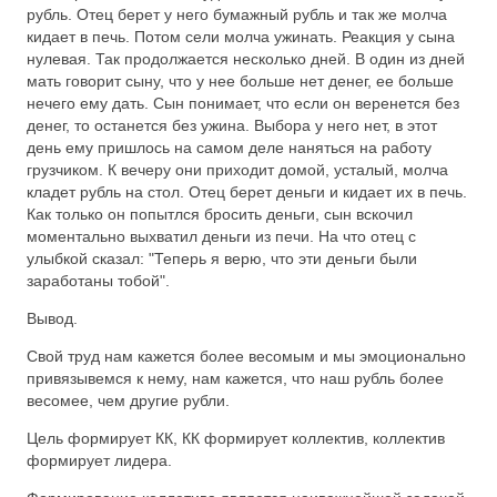
рубль. Отец берет у него бумажный рубль и так же молча
кидает в печь. Потом сели молча ужинать. Реакция у сына
нулевая. Так продолжается несколько дней. В один из дней
мать говорит сыну, что у нее больше нет денег, ее больше
нечего ему дать. Сын понимает, что если он веренется без
денег, то останется без ужина. Выбора у него нет, в этот
день ему пришлось на самом деле наняться на работу
грузчиком. К вечеру они приходит домой, усталый, молча
кладет рубль на стол. Отец берет деньги и кидает их в печь.
Как только он попытлся бросить деньги, сын вскочил
моментально выхватил деньги из печи. На что отец с
улыбкой сказал: "Теперь я верю, что эти деньги были
заработаны тобой".
Вывод.
Свой труд нам кажется более весомым и мы эмоционально
привязывемся к нему, нам кажется, что наш рубль более
весомее, чем другие рубли.
Цель формирует КК, КК формирует коллектив, коллектив
формирует лидера.