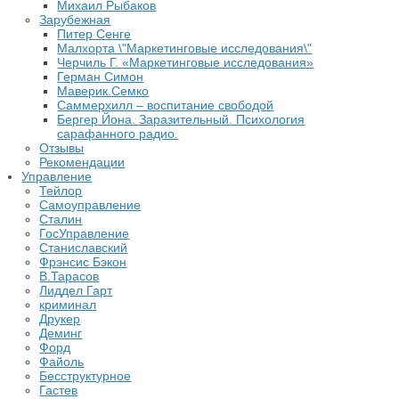
Михаил Рыбаков
Зарубежная
Питер Сенге
Малхорта \"Маркетинговые исследования\"
Черчиль Г. «Маркетинговые исследования»
Герман Симон
Маверик.Семко
Саммерхилл – воспитание свободой
Бергер Йона. Заразительный. Психология
сарафанного радио.
Отзывы
Рекомендации
Управление
Тейлор
Самоуправление
Сталин
ГосУправление
Станиславский
Фрэнсис Бэкон
В.Тарасов
Лиддел Гарт
криминал
Друкер
Деминг
Форд
Файоль
Бесструктурное
Гастев