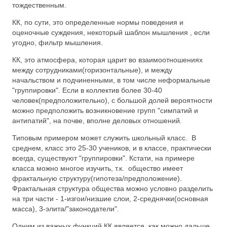
тождественным.
КК, по сути, это определенные нормы поведения и
оценочные суждения, некоторый шаблон мышления , если
угодно, фильтр мышления.
КК, это атмосфера, которая царит во взаимоотношениях
между сотрудниками(горизонтальные), и между
начальством и подчиненными, в том числе неформальные
"группировки". Если в коллектив более 30-40
человек(предположительно), с большой долей вероятности
можно предположить возникновение групп "симпатий и
антипатий", на почве, вполне деловых отношений.
Типовым примером может служить школьный класс. В
среднем, класс это 25-30 учеников, и в классе, практически
всегда, существуют "группировки". Кстати, на примере
класса можно многое изучить, т.к. общество имеет
фрактальную структуру(гипотеза/предположение).
Фрактальная структура общества можно условно разделить
на три части - 1-изгои/низшие слои, 2-среднячки(основная
масса), 3-элита/"законодатели".
Одним из важных функций КК является, как можно дальше