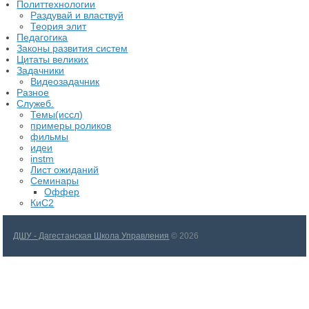
Политтехнологии
Раздувай и властвуй
Теория элит
​Педагогика
Законы развития систем
Цитаты великих
Задачники
Видеозадачник
Разное
Служеб.
Темы(иссл)
примеры роликов
фильмы
идеи
instm
Лист ожиданий
Семинары
Оффер
КиС2
ДШУ - Дагестанская Школа Управления
© 2026