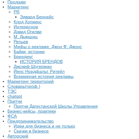
Продажи
Маркетинг
PR
Эдвард Бернейс
Клод Хопкинс
Интересное
Дэвид Огилви
М. Дымщиц
Репьев
Мифы о рекламе. Джон Ф. Джонс
Байки, истории
Брендинг
ИСТОРИЯ БРЕНДОВ
Джозеф Шугерман
​Йенс Нордфальт. Ритейл
Всемирная история рекламы
Маркетинг территорий
Словарь(проф.)
ТЭС
chatgpt
Притчи
Притчи Дагестанской Школы Управления
Бизнес-кейсы, практики
ФСА
Предпринимательство
Идеи для бизнеса и не только
Скачки в бизнесе
Авторский