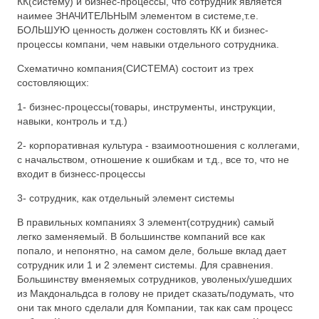
КК(систему) и бизнес-процессы, что сотрудник является
наимее ЗНАЧИТЕЛЬНЫМ элементом в системе,т.е.
БОЛЬШУЮ ценность должен состовлять КК и бизнес-
процессы компани, чем навыки отдельного сотрудника.
Схематично компания(СИСТЕМА) состоит из трех
состовляющих:
1- бизнес-процессы(товары, инструменты, инструкции,
навыки, контроль и т.д.)
2- корпоративная культура - взаимоотношения с коллегами,
с начальством, отношение к ошибкам и т.д., все то, что не
входит в бизнесс-процессы
3- сотрудник, как отдельный элемент системы
В правильных компаниях 3 элемент(сотрудник) самый
легко заменяемый. В большинстве компаний все как
попало, и непонятно, на самом деле, больше вклад дает
сотрудник или 1 и 2 элемент системы. Для сравнения.
Большинству вменяемых сотрудников, уволеных/ушедших
из Макдональдса в голову не придет сказать/подумать, что
они так много сделали для Компании, так как сам процесс