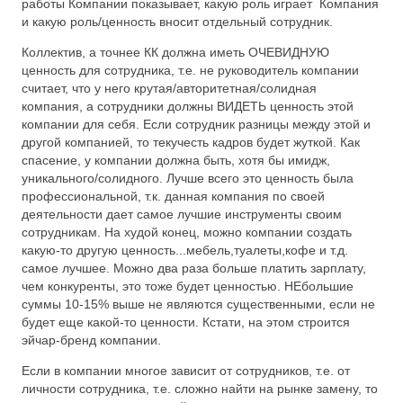
работы Компании показывает, какую роль играет Компания
и какую роль/ценность вносит отдельный сотрудник.
Коллектив, а точнее КК должна иметь ОЧЕВИДНУЮ
ценность для сотрудника, т.е. не руководитель компании
считает, что у него крутая/авторитетная/солидная
компания, а сотрудники должны ВИДЕТЬ ценность этой
компании для себя. Если сотрудник разницы между этой и
другой компанией, то текучесть кадров будет жуткой. Как
спасение, у компании должна быть, хотя бы имидж,
уникального/солидного. Лучше всего это ценность была
профессиональной, т.к. данная компания по своей
деятельности дает самое лучшие инструменты своим
сотрудникам. На худой конец, можно компании создать
какую-то другую ценность...мебель,туалеты,кофе и т.д.
самое лучшее. Можно два раза больше платить зарплату,
чем конкуренты, это тоже будет ценностью. НЕбольшие
суммы 10-15% выше не являются существенными, если не
будет еще какой-то ценности. Кстати, на этом строится
эйчар-бренд компании.
Если в компании многое зависит от сотрудников, т.е. от
личности сотрудника, т.е. сложно найти на рынке замену, то