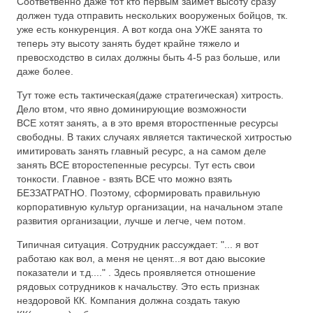
Соответвенно даже тот кто первым займет высоту сразу
должен туда отправить нескольких вооруженых бойцов, тк.
уже есть конкуренция. А вот когда она УЖЕ занята то
теперь эту высоту занять будет крайне тяжело и
превосходство в силах должны быть 4-5 раз больше, или
даже более.
Тут тоже есть тактическая(даже стратегическая) хитрость.
Дело втом, что явно доминирующие возможности
ВСЕ хотят занять, а в это время второстпенные ресурсы
свободны. В таких случаях является тактической хитростью
имитировать занять главный ресурс, а на самом деле
занять ВСЕ второстепенные ресурсы. Тут есть свои
тонкости. Главное - взять ВСЕ что можно взять
БЕЗЗАТРАТНО. Поэтому, сформировать правильную
корпоративную культур организации, на начальном этапе
развития организации, лучше и легче, чем потом.
Типичная ситуация. Сотрудник рассуждает: "... я вот
работаю как вол, а меня не ценят...я вот даю высокие
показатели и т.д...." . Здесь проявляется отношение
рядовых сотрудников к начальству. Это есть признак
нездоровой КК. Компания должна создать такую