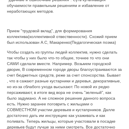
обучаемости правильным решениям и избавление от
неработающих методов.
Прием "трудовой вклад", для формирования
коллектива(коллективной отвественности). Схожий прием
был использован А.С, Макаренко(Педагогическая поэма)
Чтобы создать из группы людей коллектив, нужно сделать
так чтобы у них было что-то общее, точнее то что они
САМИ сделали вместе. Например. Возьмем городской
дворик, В современном городе дворы благоустраиваются за
счет бюджетных средств, реже за счет спонсорства. Бывает
, что в сажают разные кустарники и деревья, декоративные,
но из-за сблабого ухода высыхают. По новой их редко
персаживают, в итоге вид вора не очень "зеленый", как
было задумано. А не сложное решение данного вопроса
есть. Нужно заранее поговрить с жильцами о
СОВМЕСТНОМ участии деревьев и кустапрников. Далле
достаточно дать им инструкцию как ухаживать и как
поливать. Теперь жильцы, которые участовали в посадке
деревьев будут лучше за ними смотреть. Все достаточно