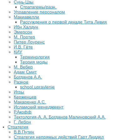
Сунь-Цзы
Стратагемы/разн.
Управление персоналом
Макиавелли
Рассуждения о первой декаде Тита Ливия
Ибн Халдун
Эмерсон
М. Портер
Питер Лоуренс
И.В. Гёте
КИУ
Терминология
Теория моды
М. Вебер
Адам Смит
Богданов А.А.
Разное
school.upravlenie
Игры
Керженцев
Макаренко А.С.
Исламский менеджмент
Р.Акофф
Тектология-А. А. Богданов,Малиновский А.А.
​Г. Лебон
Стратегия
В.В.Путин
​Стратегия непрямых действий Гарт Лиддел