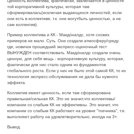
Ценность коллектива, фактически, заключается в ценности
той корпоративной культуры, которая там
сформировалась(исключая выдающихся личностей, если
они есть в коллективе, т.к. они могутбыть ценностью, а не
сам коллектив).
Пример коллектива и КК - Макдо́налдс, хотя схожих
примеров не мало. Суть. Они создали атмосферу/среду.
где, новичок прошедший экспресс-оценочный тест
ВЫНУЖДЕН соответствовать. Макдо́налдс создали очень
ценную, для себя вещь - корпоративную культуру, которая,
фактически для нис стало одним из фундаментов
глобального роста. Если у них не было этой самой КК, то их
технология экспресс-обслуживания не дала бы нужного
эффекта.
Колликтив имеет ценность, если там сформирована
правильная/сильная КК. Это не значит,что коллективы/
компании со слабым КК не эффективны. Это значит, что
компании со слабым КК работают на уровне "тоечника", т.е.
выполняют работу на удовлетворительно, иногда на 3+.
Вывод.