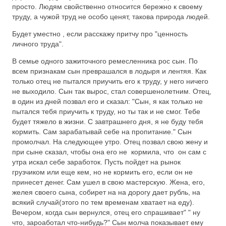
просто. Людям свойственно относится бережно к своему
труду, а чужой труд не особо ценят, такова природа людей.
Будет уместно , если расскажу притчу про "ценность
личного труда".
В семье одного зажиточного ремесленника рос сын. По
всем признакам сын преврашался в лодыря и лентяя. Как
только отец не пытался приучить его к труду, у него ничего
не выходило. Сын так вырос, стал совершенолетним. Отец,
в один из дней позвал его и сказал: "Сын, я как только не
пытался тебя приучить к труду, но ты так и не смог. Тебе
будет тяжело в жизни. С завтрашнего дня, я не буду тебя
кормить. Сам зарабатывай себе на пропитание." Сын
промолчал. На следующее утро. Отец позвал свою жену и
при сыне сказал, чтобы она его не кормила, что он сам с
утра искал себе заработок. Пусть пойдет на рынок
грузчиком или еще кем, но не кормить его, если он не
принесет денег. Сам ушел в свою мастерскую. Жена, его,
желея своего сына, собирет на на дорогу дает рубль, на
всякий случай(этого по тем временам хватает на еду).
Вечером, когда сын вернулся, отец его спрашивает" " ну
что, зароаботал что-нибудь?" Сын молча показывает ему