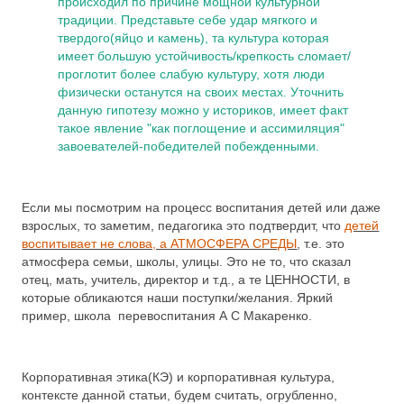
происходил по причине мощной культурной
традиции. Представьте себе удар мягкого и
твердого(яйцо и камень), та культура которая
имеет большую устойчивость/крепкость сломает/
проглотит более слабую культуру, хотя люди
физически останутся на своих местах. Уточнить
данную гипотезу можно у историков, имеет факт
такое явление "как поглощение и ассимиляция"
завоевателей-победителей побежденными.
Если мы посмотрим на процесс воспитания детей или даже
взрослых, то заметим, педагогика это подтвердит, что
детей
воспитывает не слова, а АТМОСФЕРА СРЕДЫ
, т.е. это
атмосфера семьи, школы, улицы. Это не то, что сказал
отец, мать, учитель, директор и т.д., а те ЦЕННОСТИ, в
которые обликаются наши поступки/желания. Яркий
пример, школа перевоспитания А С Макаренко.
Корпоративная этика(КЭ) и корпоративная культура,
контексте данной статьи, будем считать, огрубленно,