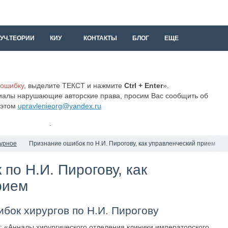
УЧ.ТЕОРИИ
КИУ
КОНТАКТЫ
БЛОГ
ЕЩЕ
 ошибку
, выделите ТЕКСТ и нажмите
Ctrl + Enter
».
иалы нарушающие авторские права, просим Вас сообщить об
этом
upravlenieorg@yandex.ru
.
турное
Признание ошибок по Н.И. Пирогову, как управленческий прием
по Н.И. Пирогову, как
рием
бок хирургов по Н.И. Пирогову
: «Анналы хирургического отделения клиники императорского