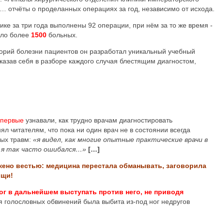
 «… отчёты о проделанных операциях за год, независимо от исхода.
ике за три года выполнены 92 операции, при нём за то же время -
шло более
1500
больных.
орий болезни пациентов он разработал уникальный учебный
оказав себя в разборе каждого случая блестящим диагностом,
впервые
узнавали, как трудно врачам диагностировать
л читателям, что пока ни один врач не в состоянии всегда
ных травм:
«я видел, как многие опытные практические врачи в
 я так часто ошибался…»
[…]
ено вестью: медицина перестала обманывать, заговорила
ощи!
ог в дальнейшем выступать против него, не приводя
я голословных обвинений была выбита из-под ног недругов