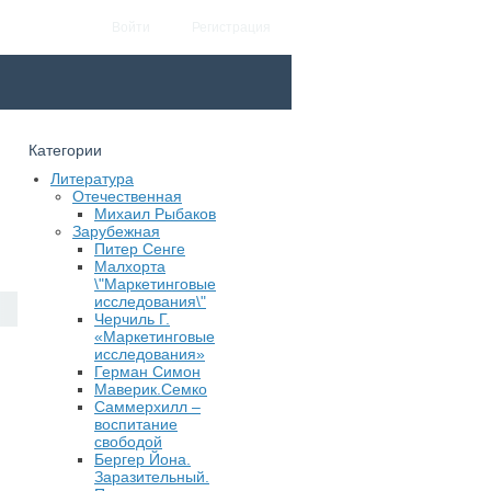
Войти
Регистрация
Категории
Литература
Отечественная
Михаил Рыбаков
Зарубежная
Питер Сенге
Малхорта
\"Маркетинговые
исследования\"
Черчиль Г.
«Маркетинговые
исследования»
Герман Симон
Маверик.Семко
Саммерхилл –
воспитание
свободой
Бергер Йона.
Заразительный.