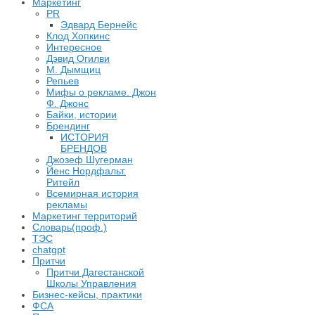
Маркетинг
PR
Эдвард Бернейс
Клод Хопкинс
Интересное
Дэвид Огилви
М. Дымщиц
Репьев
Мифы о рекламе. Джон
Ф. Джонс
Байки, истории
Брендинг
ИСТОРИЯ
БРЕНДОВ
Джозеф Шугерман
​Йенс Нордфальт.
Ритейл
Всемирная история
рекламы
Маркетинг территорий
Словарь(проф.)
ТЭС
chatgpt
Притчи
Притчи Дагестанской
Школы Управления
Бизнес-кейсы, практики
ФСА