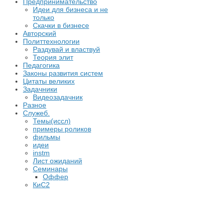
Предпринимательство
Идеи для бизнеса и не
только
Скачки в бизнесе
Авторский
Политтехнологии
Раздувай и властвуй
Теория элит
​Педагогика
Законы развития систем
Цитаты великих
Задачники
Видеозадачник
Разное
Служеб.
Темы(иссл)
примеры роликов
фильмы
идеи
instm
Лист ожиданий
Семинары
Оффер
КиС2