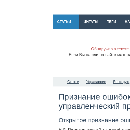
СТАТЬИ
ЦИТАТЫ
ТЕГИ
НА
Обнаружив в тексте
Если Вы нашли на сайте матер
Статьи
Управление
Бесструк
Признание ошибок 
управленческий п
Открытое признание оши
Н.И. Пирогов
издал 2-х томный труд