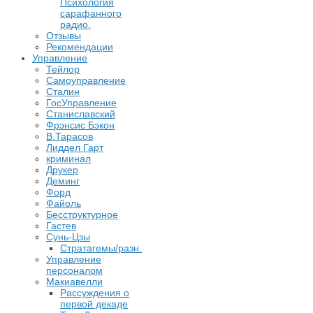
Психология
сарафанного
радио.
Отзывы
Рекомендации
Управление
Тейлор
Самоуправление
Сталин
ГосУправление
Станиславский
Фрэнсис Бэкон
В.Тарасов
Лиддел Гарт
криминал
Друкер
Деминг
Форд
Файоль
Бесструктурное
Гастев
Сунь-Цзы
Стратагемы/разн.
Управление
персоналом
Макиавелли
Рассуждения о
первой декаде