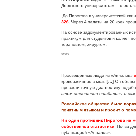
Дерптского университета» - то есть
До Пирогова в университетской клин
326
. Через 4 палаты на 20 коек про
На основе задокументированных ист
практикум для студентов и коллег, п
терапевтом, хирургом.
*****
Просвещённые люди из «Анналов»
кровоизлияние в мозг.
[…]
Он объясня
провести точную диагностику подоб
этом отношении ошибались, и сам
Российское общество было пораж
понятным языком и просит о пом
Ни один противник Пирогова не м
собственной статистики.
Почва дл
публикацией «Анналов».