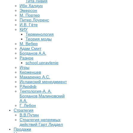
Тита Ливия
Ибн Халдун
Эмерсон
М. Портер
Питер Лоуренс
И.В. Гёте
КИУ
Терминология
Теория моды
М. Вебер
Адам Смит
Богданов А.А.
Разное
school.upravlenie
Игры
Керженцев
Макаренко А.С.
Исламский менеджмент
Р.Акофф
Тектология-А. А.
Богданов,Малиновский
А.А.
​Г. Лебон
Стратегия
В.В.Путин
​Стратегия непрямых
действий Гарт Лиддел
Продажи