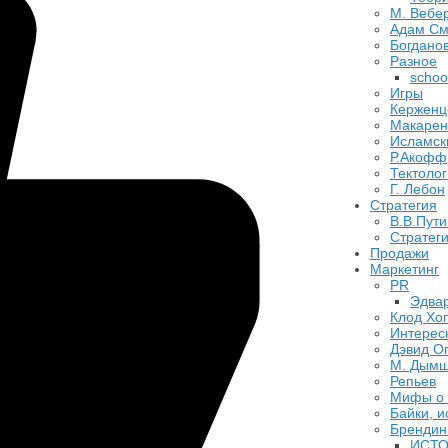
М. Вебе
Адам См
Богданов
Разное
schoo
Игры
Керженц
Макарен
Исламск
Р.Акофф
Тектолог
​Г. Лебон
Стратегия
В.В.Пути
​Стратег
Продажи
Маркетинг
PR
Эдва
Клод Хо
Интерес
Дэвид О
М. Дым
Репьев
Мифы о 
Байки, и
Брендин
ИСТО