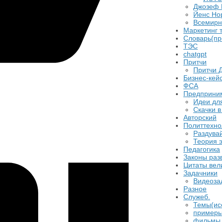
Джозеф 
​Йенс Но
Всемирн
Маркетинг 
Словарь(пр
ТЭС
chatgpt
Притчи
Притчи 
Бизнес-кейс
ФСА
Предприни
Идеи для
Скачки в
Авторский
Политтехно
Раздувай
Теория 
​Педагогика
Законы раз
Цитаты вел
Задачники
Видеоза
Разное
Служеб.
Темы(ис
примеры
фильмы