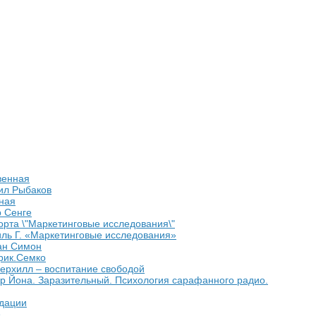
венная
ил Рыбаков
ная
 Сенге
рта \"Маркетинговые исследования\"
ль Г. «Маркетинговые исследования»
ан Симон
рик.Семко
рхилл – воспитание свободой
р Йона. Заразительный. Психология сарафанного радио.
дации
е