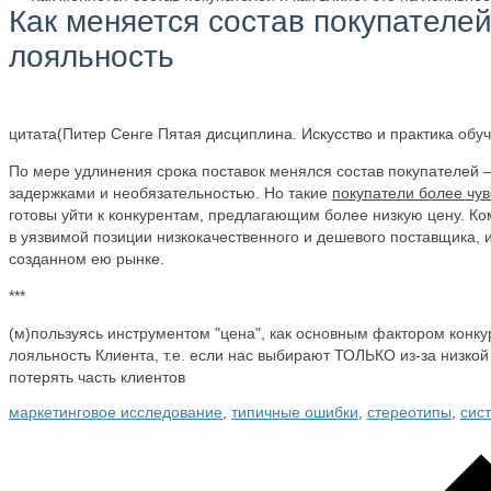
Как меняется состав покупателей 
лояльность
цитата(Питер Сенге Пятая дисциплина. Искусство и практика обу
По мере удлинения срока поставок менялся состав покупателей — 
задержками и необязательностью. Но такие
покупатели более чув
готовы уйти к конкурентам, предлагающим более низкую цену. К
в уязвимой позиции низкокачественного и дешевого поставщика, и
созданном ею рынке.
***
(м)пользуясь инструментом "цена", как основным фактором конк
лояльность Клиента, т.е. если нас выбирают ТОЛЬКО из-за низко
потерять часть клиентов
маркетинговое исследование
,
типичные ошибки
,
стереотипы
,
сис