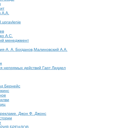
р
ит
 А.А.
l.upravlenie
ев
ко А.С.
ий менеджмент
ия-А. А. Богданов,Малиновский А.А.
н
ия непрямых действий Гарт Лиддел
рд Бернейс
пкинс
ное
гилви
щиц
рекламе. Джон Ф. Джонс
стории
г
РИЯ БРЕНДОВ