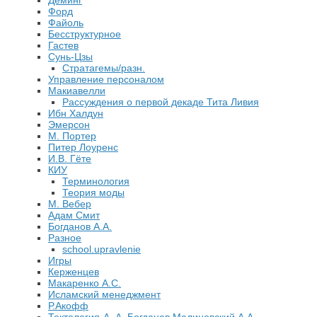
Деминг
Форд
Файоль
Бесструктурное
Гастев
Сунь-Цзы
Стратагемы/разн.
Управление персоналом
Макиавелли
Рассуждения о первой декаде Тита Ливия
Ибн Халдун
Эмерсон
М. Портер
Питер Лоуренс
И.В. Гёте
КИУ
Терминология
Теория моды
М. Вебер
Адам Смит
Богданов А.А.
Разное
school.upravlenie
Игры
Керженцев
Макаренко А.С.
Исламский менеджмент
Р.Акофф