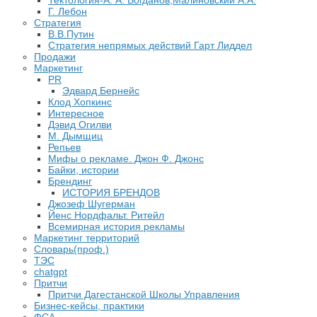
Тектология-А. А. Богданов,Малиновский А.А.
​Г. Лебон
Стратегия
В.В.Путин
​Стратегия непрямых действий Гарт Лиддел
Продажи
Маркетинг
PR
Эдвард Бернейс
Клод Хопкинс
Интересное
Дэвид Огилви
М. Дымщиц
Репьев
Мифы о рекламе. Джон Ф. Джонс
Байки, истории
Брендинг
ИСТОРИЯ БРЕНДОВ
Джозеф Шугерман
​Йенс Нордфальт. Ритейл
Всемирная история рекламы
Маркетинг территорий
Словарь(проф.)
ТЭС
chatgpt
Притчи
Притчи Дагестанской Школы Управления
Бизнес-кейсы, практики