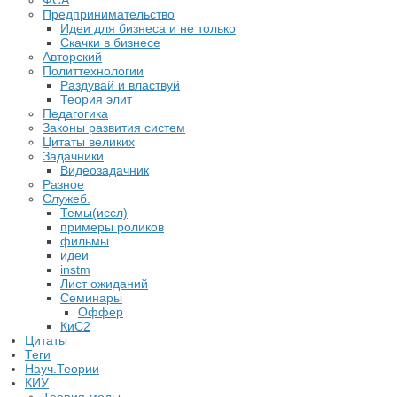
ФСА
Предпринимательство
Идеи для бизнеса и не только
Скачки в бизнесе
Авторский
Политтехнологии
Раздувай и властвуй
Теория элит
​Педагогика
Законы развития систем
Цитаты великих
Задачники
Видеозадачник
Разное
Служеб.
Темы(иссл)
примеры роликов
фильмы
идеи
instm
Лист ожиданий
Семинары
Оффер
КиС2
Цитаты
Теги
Науч.Теории
КИУ