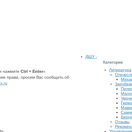
ДШУ -
Категории
Литература
 и нажмите
Ctrl + Enter
».
Отечест
ие права, просим Вас сообщить об
Миха
x.ru
Зарубеж
Питер
Малхо
Черчи
Герм
Маве
Самме
Берге
Отзывы
Рекомен
ть
Управлени