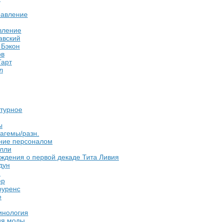
авление
вление
авский
 Бэкон
ов
Гарт
л
ктурное
ы
агемы/разн.
ние персоналом
лли
ждения о первой декаде Тита Ливия
дун
н
ер
оуренс
е
инология
ия моды