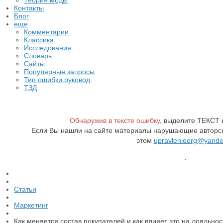
Теория моды
Контакты
Блог
еще
Комментарии
Классика
Исследования
Словарь
Сайты
Популярные запросы
Тип.ошибки руковод.
ТЗД
Обнаружив в тексте ошибку
, выделите ТЕКСТ
Если Вы нашли на сайте материалы нарушающие авторск
этом
upravlenieorg@yande
.
Статьи
Маркетинг
Как меняется состав покупателей и как влияет это на лояльнос