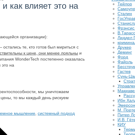
и как влияет это на
Тейлор
Самоупр
Сталин
ГосУпра
Станисл
Фрэнсис
В.Тарас
чающейся организации):
Лиддел 
кримина
остались те, кто готов был мириться с
Друкер
Деминг
ствительны к цене, они менее лояльны
и
Форд
омпания WonderTech постепенно оказалась
Файоль
 это на
Бесстру
Гастев
Сунь-Цз
Страт
Управле
Макиаве
урентоспособности, мы уничтожаем
Рассу
й цены, то мы каждый день рискуем
Ибн Хал
Эмерсо
М. Порт
темное мышление
,
системный подход
Питер Л
И.В. Гёт
КИУ
Терм
Теор