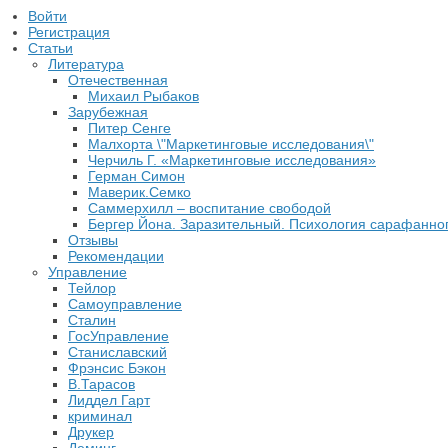
Войти
Регистрация
Статьи
Литература
Отечественная
Михаил Рыбаков
Зарубежная
Питер Сенге
Малхорта \"Маркетинговые исследования\"
Черчиль Г. «Маркетинговые исследования»
Герман Симон
Маверик.Семко
Саммерхилл – воспитание свободой
Бергер Йона. Заразительный. Психология сарафанног
Отзывы
Рекомендации
Управление
Тейлор
Самоуправление
Сталин
ГосУправление
Станиславский
Фрэнсис Бэкон
В.Тарасов
Лиддел Гарт
криминал
Друкер