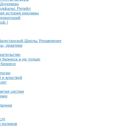
Шугерман
рдфальт. Ритейл
ая история рекламы
территорий
оф.)
Дагестанской Школы Управления
ы, практики
мательство
 бизнеса и не только
 бизнесе
логии
 и властвуй
элит
вития систем
иких
дачник
сл)
 роликов