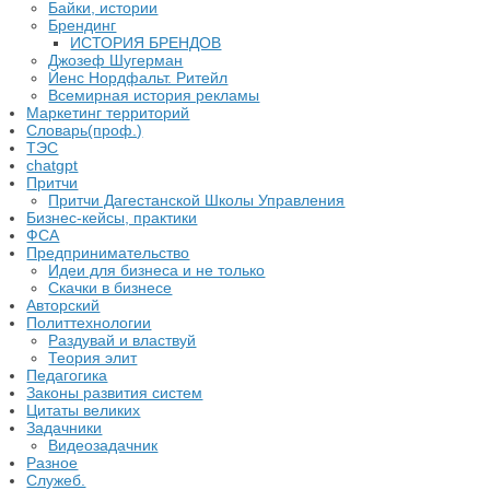
Байки, истории
Брендинг
ИСТОРИЯ БРЕНДОВ
Джозеф Шугерман
​Йенс Нордфальт. Ритейл
Всемирная история рекламы
Маркетинг территорий
Словарь(проф.)
ТЭС
chatgpt
Притчи
Притчи Дагестанской Школы Управления
Бизнес-кейсы, практики
ФСА
Предпринимательство
Идеи для бизнеса и не только
Скачки в бизнесе
Авторский
Политтехнологии
Раздувай и властвуй
Теория элит
​Педагогика
Законы развития систем
Цитаты великих
Задачники
Видеозадачник
Разное
Служеб.