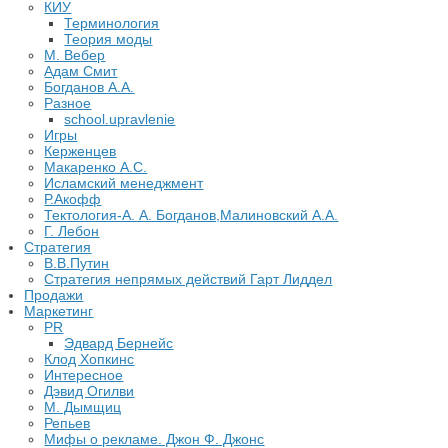
КИУ
Терминология
Теория моды
М. Вебер
Адам Смит
Богданов А.А.
Разное
school.upravlenie
Игры
Керженцев
Макаренко А.С.
Исламский менеджмент
Р.Акофф
Тектология-А. А. Богданов,Малиновский А.А.
​Г. Лебон
Стратегия
В.В.Путин
​Стратегия непрямых действий Гарт Лиддел
Продажи
Маркетинг
PR
Эдвард Бернейс
Клод Хопкинс
Интересное
Дэвид Огилви
М. Дымщиц
Репьев
Мифы о рекламе. Джон Ф. Джонс