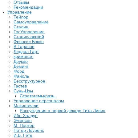
Отзывы
Рекомендации
Управление
Тейлор
Самоуправление
Сталин
ГосУправление
Станиславский
Фрэнсис Бэкон
В.Тарасов
Лиддел Гарт
криминал
Друкер
Деминг
Форд
Файоль
Бесструктурное
Гастев
Сунь-Цзы
Стратагемы/разн.
Управление персоналом
Макиавелли
Рассуждения о первой декаде Тита Ливия
Ибн Халдун
Эмерсон
М. Портер
Питер Лоуренс
И.В. Гёте