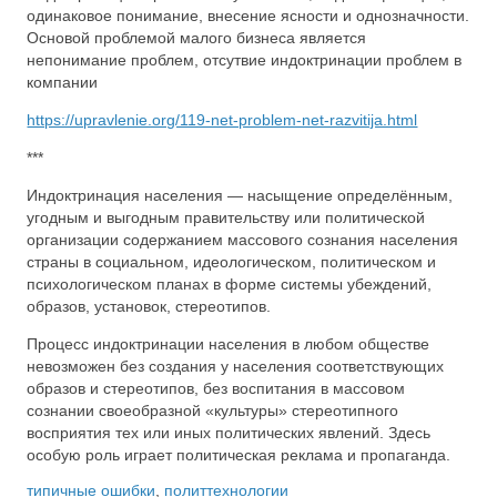
одинаковое понимание, внесение ясности и однозначности.
Основой проблемой малого бизнеса является
непонимание проблем, отсутвие индоктринации проблем в
компании
https://upravlenie.org/119-net-problem-net-razvitija.html
***
Индоктринация населения — насыщение определённым,
угодным и выгодным правительству или политической
организации содержанием массового сознания населения
страны в социальном, идеологическом, политическом и
психологическом планах в форме системы убеждений,
образов, установок, стереотипов.
Процесс индоктринации населения в любом обществе
невозможен без создания у населения соответствующих
образов и стереотипов, без воспитания в массовом
сознании своеобразной «культуры» стереотипного
восприятия тех или иных политических явлений. Здесь
особую роль играет политическая реклама и пропаганда.
типичные ошибки
,
политтехнологии