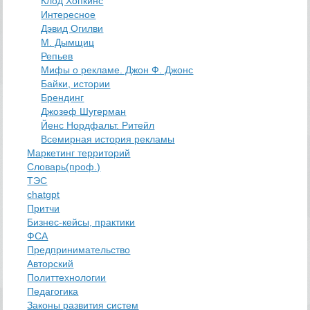
Клод Хопкинс
Интересное
Дэвид Огилви
М. Дымщиц
Репьев
Мифы о рекламе. Джон Ф. Джонс
Байки, истории
Брендинг
Джозеф Шугерман
​Йенс Нордфальт. Ритейл
Всемирная история рекламы
Маркетинг территорий
Словарь(проф.)
ТЭС
chatgpt
Притчи
Бизнес-кейсы, практики
ФСА
Предпринимательство
Авторский
Политтехнологии
​Педагогика
Законы развития систем