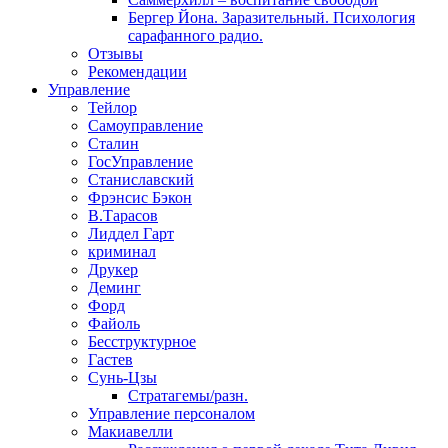
Бергер Йона. Заразительный. Психология
сарафанного радио.
Отзывы
Рекомендации
Управление
Тейлор
Самоуправление
Сталин
ГосУправление
Станиславский
Фрэнсис Бэкон
В.Тарасов
Лиддел Гарт
криминал
Друкер
Деминг
Форд
Файоль
Бесструктурное
Гастев
Сунь-Цзы
Стратагемы/разн.
Управление персоналом
Макиавелли