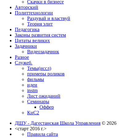
Скачки в бизнесе
Авторский
Политтехнологии
Раздувай и властвуй
Теория элит
​Педагогика
Законы развития систем
Цитаты великих
Задачники
Видеозадачник
Разное
Служеб.
Темы(иссл)
примеры роликов
фильмы
идеи
instm
Лист ожиданий
Семинары
Оффер
КиС2
ДШУ - Дагестанская Школа Управления
© 2026
<старт 2016 г.>
Правила сайта