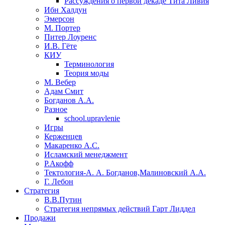
Рассуждения о первой декаде Тита Ливия
Ибн Халдун
Эмерсон
М. Портер
Питер Лоуренс
И.В. Гёте
КИУ
Терминология
Теория моды
М. Вебер
Адам Смит
Богданов А.А.
Разное
school.upravlenie
Игры
Керженцев
Макаренко А.С.
Исламский менеджмент
Р.Акофф
Тектология-А. А. Богданов,Малиновский А.А.
​Г. Лебон
Стратегия
В.В.Путин
​Стратегия непрямых действий Гарт Лиддел
Продажи