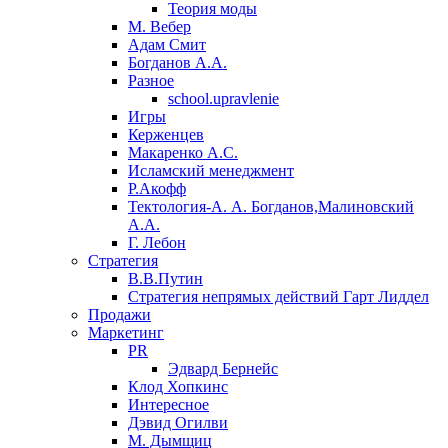
Теория моды
М. Вебер
Адам Смит
Богданов А.А.
Разное
school.upravlenie
Игры
Керженцев
Макаренко А.С.
Исламский менеджмент
Р.Акофф
Тектология-А. А. Богданов,Малиновский
А.А.
​Г. Лебон
Стратегия
В.В.Путин
​Стратегия непрямых действий Гарт Лиддел
Продажи
Маркетинг
PR
Эдвард Бернейс
Клод Хопкинс
Интересное
Дэвид Огилви
М. Дымщиц