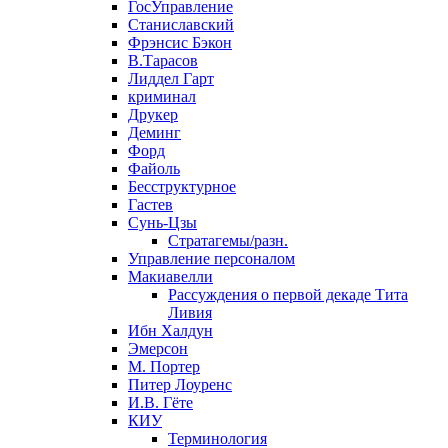
ГосУправление
Станиславский
Фрэнсис Бэкон
В.Тарасов
Лиддел Гарт
криминал
Друкер
Деминг
Форд
Файоль
Бесструктурное
Гастев
Сунь-Цзы
Стратагемы/разн.
Управление персоналом
Макиавелли
Рассуждения о первой декаде Тита
Ливия
Ибн Халдун
Эмерсон
М. Портер
Питер Лоуренс
И.В. Гёте
КИУ
Терминология