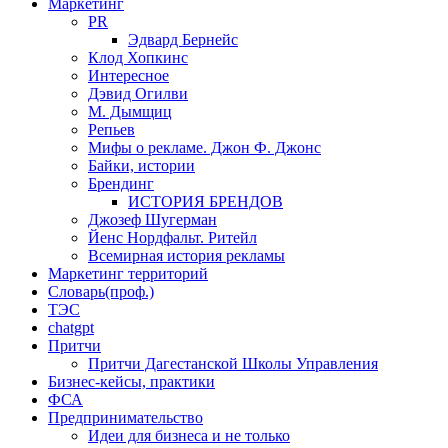
Маркетинг
PR
Эдвард Бернейс
Клод Хопкинс
Интересное
Дэвид Огилви
М. Дымщиц
Репьев
Мифы о рекламе. Джон Ф. Джонс
Байки, истории
Брендинг
ИСТОРИЯ БРЕНДОВ
Джозеф Шугерман
​Йенс Нордфальт. Ритейл
Всемирная история рекламы
Маркетинг территорий
Словарь(проф.)
ТЭС
chatgpt
Притчи
Притчи Дагестанской Школы Управления
Бизнес-кейсы, практики
ФСА
Предпринимательство
Идеи для бизнеса и не только