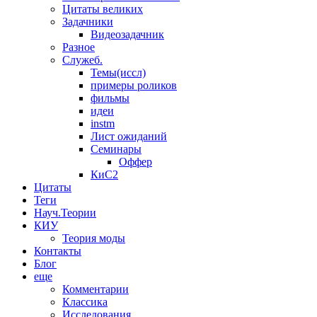
Цитаты великих
Задачники
Видеозадачник
Разное
Служеб.
Темы(иссл)
примеры роликов
фильмы
идеи
instm
Лист ожиданий
Семинары
Оффер
КиС2
Цитаты
Теги
Науч.Теории
КИУ
Теория моды
Контакты
Блог
еще
Комментарии
Классика
Исследования