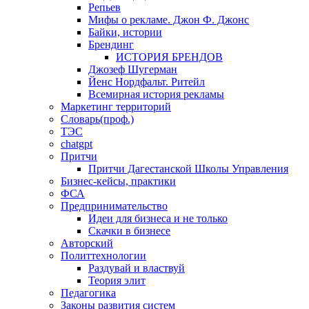
Репьев
Мифы о рекламе. Джон Ф. Джонс
Байки, истории
Брендинг
ИСТОРИЯ БРЕНДОВ
Джозеф Шугерман
​Йенс Нордфальт. Ритейл
Всемирная история рекламы
Маркетинг территорий
Словарь(проф.)
ТЭС
chatgpt
Притчи
Притчи Дагестанской Школы Управления
Бизнес-кейсы, практики
ФСА
Предпринимательство
Идеи для бизнеса и не только
Скачки в бизнесе
Авторский
Политтехнологии
Раздувай и властвуй
Теория элит
​Педагогика
Законы развития систем