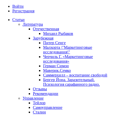
Войти
Регистрация
Статьи
Литература
Отечественная
Михаил Рыбаков
Зарубежная
Питер Сенге
Малхорта \"Маркетинговые
исследования\"
Черчиль Г. «Маркетинговые
исследования»
Герман Симон
Маверик.Семко
Саммерхилл – воспитание свободой
Бергер Йона. Заразительный.
Психология сарафанного радио.
Отзывы
Рекомендации
Управление
Тейлор
Самоуправление
Сталин