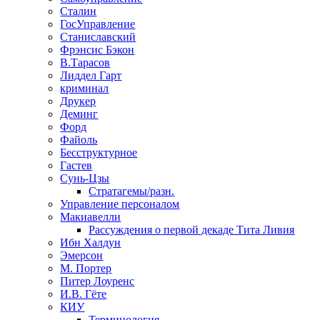
Сталин
ГосУправление
Станиславский
Фрэнсис Бэкон
В.Тарасов
Лиддел Гарт
криминал
Друкер
Деминг
Форд
Файоль
Бесструктурное
Гастев
Сунь-Цзы
Стратагемы/разн.
Управление персоналом
Макиавелли
Рассуждения о первой декаде Тита Ливия
Ибн Халдун
Эмерсон
М. Портер
Питер Лоуренс
И.В. Гёте
КИУ
Терминология