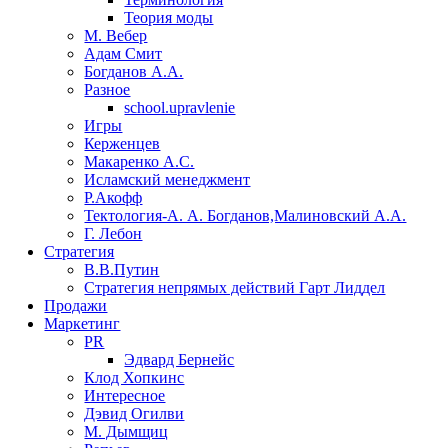
Теория моды
М. Вебер
Адам Смит
Богданов А.А.
Разное
school.upravlenie
Игры
Керженцев
Макаренко А.С.
Исламский менеджмент
Р.Акофф
Тектология-А. А. Богданов,Малиновский А.А.
​Г. Лебон
Стратегия
В.В.Путин
​Стратегия непрямых действий Гарт Лиддел
Продажи
Маркетинг
PR
Эдвард Бернейс
Клод Хопкинс
Интересное
Дэвид Огилви
М. Дымщиц