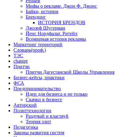
Репьев
Мифы о рекламе. Джон Ф. Джонс
Байки, истории
Брендинг
ИСТОРИЯ БРЕНДОВ
Джозеф Шугерман
​Йенс Нордфальт. Ритейл
Всемирная история рекламы
Маркетинг территорий
Словарь(проф.)
ТЭС
chatgpt
Притчи
Притчи Дагестанской Школы Управления
Бизнес-кейсы, практики
ФСА
Предпринимательство
Идеи для бизнеса и не только
Скачки в бизнесе
Авторский
Политтехнологии
Раздувай и властвуй
Теория элит
​Педагогика
Законы развития систем