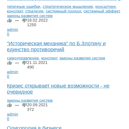
типичные ошибки
,
стратегическое мышление
,
консалтинг
,
конспект
,
стратегия
,
системный подход
,
системный эффект
,
законы развития систем
—
18.02.2022
1250
admin
0
"Историческая механика" по Б.Злотину и
единство противоречий
самоуправление
,
конспект
,
законы развития систем
—
21.11.2021
490
admin
0
Кризис открывает новые возможности - не
очевидное
законы развития систем
—
20.09.2021
372
admin
0
Олигополия в бизнесе