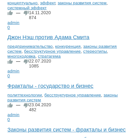
концептуально
,
эффект
,
законы развития систем
,
системный эффект
—
14.11.2020
874
admin
0
Джон Нэш против Адама Смита
предпринимательство
,
конкуренция
,
законы развития
систем
,
бесструктурное управление
,
стереотипы
,
многоходовка
,
стратагема
—
22.07.2020
1085
admin
0
Фракталы - государство и бизнес
политтехнологии
,
бесструктурное управление
,
законы
развития систем
—
23.04.2020
482
admin
0
Законы развития систем - фракталы и бизнес