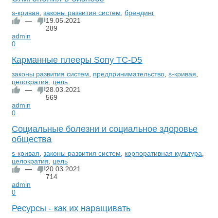
s-кривая
,
законы развития систем
,
брендинг
—
19.05.2021
289
admin
0
Карманные плееры Sony TC-D5
законы развития систем
,
предпринимательство
,
s-кривая
,
целократия
,
цель
—
28.03.2021
569
admin
0
Социальные болезни и социальное здоровье
общества
s-кривая
,
законы развития систем
,
корпоративная культура
,
целократия
,
цель
—
20.03.2021
714
admin
0
Ресурсы - как их наращивать