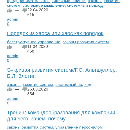
предпринимательство
,
типичные ошибки
,
законы развития
систем
,
системное мышление
,
системный подход
—
22.04.2020
615
admin
0
Порядок из хаоса или хаос как порядок
бесструктурное управление
,
законы развития систем
—
11.04.2020
458
admin
0
S–кривая развития систем//Г.С. Альтшуллер,
Б.Л. Злотин
законы развития систем
,
системный подход
—
26.03.2020
854
admin
0
Тренинг командообразования для компании -
для чего, зачем, почему...
законы развития систем
,
управление персоналом