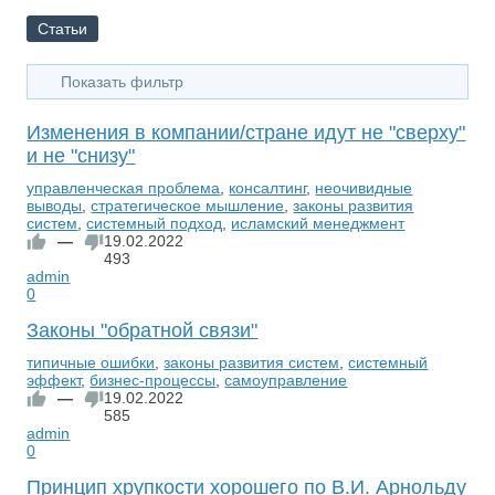
Статьи
Показать фильтр
Изменения в компании/стране идут не "сверху"
и не "снизу"
управленческая проблема
,
консалтинг
,
неочивидные
выводы
,
стратегическое мышление
,
законы развития
систем
,
системный подход
,
исламский менеджмент
—
19.02.2022
493
admin
0
Законы "обратной связи"
типичные ошибки
,
законы развития систем
,
системный
эффект
,
бизнес-процессы
,
самоуправление
—
19.02.2022
585
admin
0
Принцип хрупкости хорошего по В.И. Арнольду