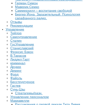
Герман Симон
Маверик.Семко
Саммерхилл – воспитание свободой
Бергер Йона. Заразительный. Психология
сарафанного радио.
Отзывы
Рекомендации
Управление
Тейлор
Самоуправление
Сталин
ГосУправление
Станиславский
Фрэнсис Бэкон
В.Тарасов
Лиддел Гарт
криминал
Друкер
Деминг
Форд
Файоль
Бесструктурное
Гастев
Сунь-Цзы
Стратагемы/разн.
Управление персоналом
Макиавелли
Рассуждения о первой декаде Тита Ливия