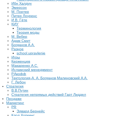
Ибн Халдун
Эмерсон
М. Портер
Питер Лоуренс
И.В. Гёте
КИУ
Терминология
Теория моды
М. Вебер
Адам Смит
Богданов А.А.
Разное
school.upravlenie
Игры
Керженцев
Макаренко А.С.
Исламский менеджмент
Р.Акофф
Тектология-А. А. Богданов,Малиновский А.А.
​Г. Лебон
Стратегия
В.В.Путин
​Стратегия непрямых действий Гарт Лиддел
Продажи
Маркетинг
PR
Эдвард Бернейс
Клод Хопкинс