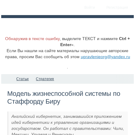
Войти
Регистрация
Обнаружив в тексте ошибку
, выделите ТЕКСТ и нажмите
Ctrl +
Enter
».
Если Вы нашли на сайте материалы нарушающие авторские
права, просим Вас сообщить об этом
upravlenieorg@yandex.ru
.
Статьи
Стратегия
Модель жизнеспособной системы по
Стаффорду Биру
Английский кибернетик, занимавшийся приложением
идей кибернетики к управлению организациями и
государством. Он работал с правительствами: Чили,
Мексики, Уругвая и Венесуэлы.