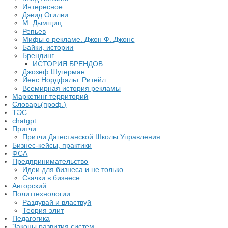
Интересное
Дэвид Огилви
М. Дымщиц
Репьев
Мифы о рекламе. Джон Ф. Джонс
Байки, истории
Брендинг
ИСТОРИЯ БРЕНДОВ
Джозеф Шугерман
​Йенс Нордфальт. Ритейл
Всемирная история рекламы
Маркетинг территорий
Словарь(проф.)
ТЭС
chatgpt
Притчи
Притчи Дагестанской Школы Управления
Бизнес-кейсы, практики
ФСА
Предпринимательство
Идеи для бизнеса и не только
Скачки в бизнесе
Авторский
Политтехнологии
Раздувай и властвуй
Теория элит
​Педагогика
Законы развития систем