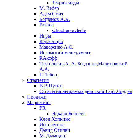
Теория моды
М. Вебер
Адам Смит
Богданов А.А.
Разное
school.upravlenie
Игры
Керженцев
Макаренко А.С.
Исламский менеджмент
Р.Акофф
Тектология-А. А. Богданов,Малиновский
А.А.
​Г. Лебон
Стратегия
В.В.Путин
​Стратегия непрямых действий Гарт Лиддел
Продажи
Маркетинг
PR
Эдвард Бернейс
Клод Хопкинс
Интересное
Дэвид Огилви
М. Дымщиц