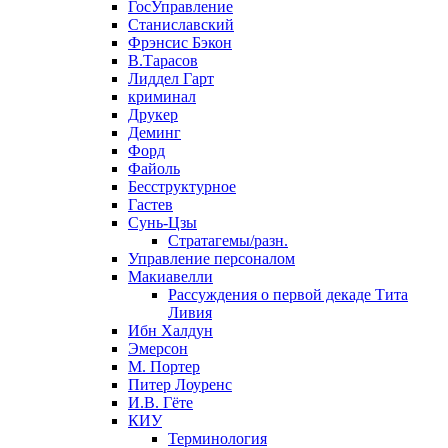
ГосУправление
Станиславский
Фрэнсис Бэкон
В.Тарасов
Лиддел Гарт
криминал
Друкер
Деминг
Форд
Файоль
Бесструктурное
Гастев
Сунь-Цзы
Стратагемы/разн.
Управление персоналом
Макиавелли
Рассуждения о первой декаде Тита
Ливия
Ибн Халдун
Эмерсон
М. Портер
Питер Лоуренс
И.В. Гёте
КИУ
Терминология