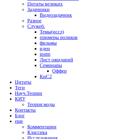
Цитаты великих
Задачники
Видеозадачник
Разное
Служеб.
Темы(иссл)
примеры роликов
фильмы
идеи
instm
Лист ожиданий
Семинары
Оффер
КиС2
Цитаты
Теги
Науч.Теории
КИУ
Теория моды
Контакты
Блог
еще
Комментарии
Классика
Исследования