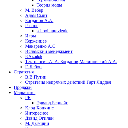
Теория моды
М. Вебер
Адам Смит
Богданов А.А.
Разное
school.upravlenie
Игры
Керженцев
Макаренко А.С.
Исламский менеджмент
Р.Акофф
Тектология-А. А. Богданов,Малиновский А.А.
​Г. Лебон
Стратегия
В.В.Путин
​Стратегия непрямых действий Гарт Лиддел
Продажи
Маркетинг
PR
Эдвард Бернейс
Клод Хопкинс
Интересное
Дэвид Огилви
М. Дымщиц