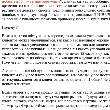
побед, тем ближе наше поражение
". Данная ситуация особенно 
времени(год или больше в бизнесе сложилась такая ситуация). 
растянутые действия самому предпринимателю сложно соедини
ошибки, что еще хуже вырабатывается неправильные ПРИВЫЧК
"Посеешь случайность пожнешь привычку, посеешь привычку п
Почему ?
Если клиентов обслуживать хорошо, то их заказы увеличиваются
клиентов может увеличиваться, так как о вас начинают хорошо
только начинает увеличиваться количество заказов или количе
успеваете их обслуживать. Если до этого вы как-то успевали 
заказов, и вам требовалось для этого не менее 12 часов в сутки
уже не успевает их обслужить, так как время в сутках и физич
Получается, чем лучше мы станем работать, тем хуже нам и наш
А если клиентов обслуживать плохо, то они уходят к конкурент
клиентам как у вас плохо обслуживают. Тем самым, у вас пост
от текущих клиентов и клиентов самих клиентов. И общий нег
новым клиентам.
Если говорить о некой модели ситуации, то ситуация складывае
тактически(в данную минуту) мы проигрываем в будущем(стра
языке, пытаясь сохранить Ферзя, мы проиграем партию. То же с
"...жертвуя Ферзем сейчас, выигрываем партию на следующем ш