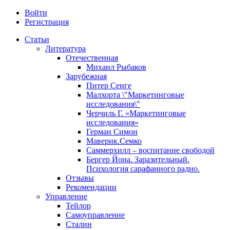
Войти
Регистрация
Статьи
Литература
Отечественная
Михаил Рыбаков
Зарубежная
Питер Сенге
Малхорта \"Маркетинговые
исследования\"
Черчиль Г. «Маркетинговые
исследования»
Герман Симон
Маверик.Семко
Саммерхилл – воспитание свободой
Бергер Йона. Заразительный.
Психология сарафанного радио.
Отзывы
Рекомендации
Управление
Тейлор
Самоуправление
Сталин