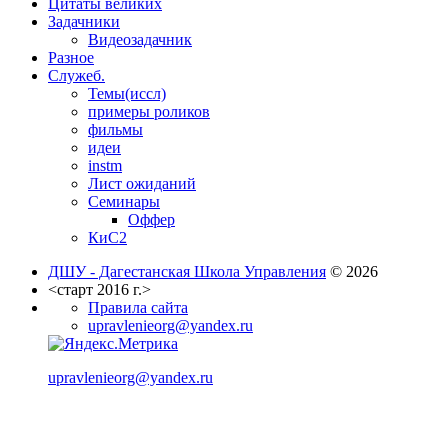
Цитаты великих
Задачники
Видеозадачник
Разное
Служеб.
Темы(иссл)
примеры роликов
фильмы
идеи
instm
Лист ожиданий
Семинары
Оффер
КиС2
ДШУ - Дагестанская Школа Управления
© 2026
<старт 2016 г.>
Правила сайта
upravlenieorg@yandex.ru
upravlenieorg@yandex.ru