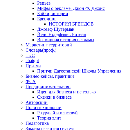
Репьев
Мифы о рекламе. Джон Ф. Джонс
Байки, истории
Брендинг
ИСТОРИЯ БРЕНДОВ
Джозеф Шугерман
​Йенс Нордфальт. Ритейл
Всемирная история рекламы
Маркетинг территорий
Словарь(проф.)
ТЭС
chatgpt
Притчи
Притчи Дагестанской Школы Управления
Бизнес-кейсы, практики
ФСА
Предпринимательство
Идеи для бизнеса и не только
Скачки в бизнесе
Авторский
Политтехнологии
Раздувай и властвуй
Теория элит
​Педагогика
Законы развития систем