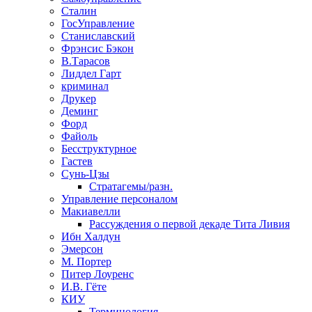
Сталин
ГосУправление
Станиславский
Фрэнсис Бэкон
В.Тарасов
Лиддел Гарт
криминал
Друкер
Деминг
Форд
Файоль
Бесструктурное
Гастев
Сунь-Цзы
Стратагемы/разн.
Управление персоналом
Макиавелли
Рассуждения о первой декаде Тита Ливия
Ибн Халдун
Эмерсон
М. Портер
Питер Лоуренс
И.В. Гёте
КИУ
Терминология