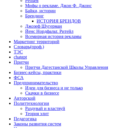
Репьев
Мифы о рекламе. Джон Ф. Джонс
Байки, истории
Брендинг
ИСТОРИЯ БРЕНДОВ
Джозеф Шугерман
​Йенс Нордфальт. Ритейл
Всемирная история рекламы
Маркетинг территорий
Словарь(проф.)
ТЭС
chatgpt
Притчи
Притчи Дагестанской Школы Управления
Бизнес-кейсы, практики
ФСА
Предпринимательство
Идеи для бизнеса и не только
Скачки в бизнесе
Авторский
Политтехнологии
Раздувай и властвуй
Теория элит
​Педагогика
Законы развития систем