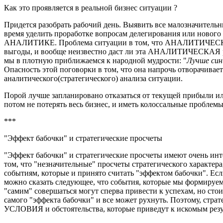
Как это проявляется в реальной бизнес ситуации ?
Придется разобрать рабочий день. Выявить все малозначительн
время уделить проработке вопросам делегирования или нового 
АНАЛИТИКЕ. Проблема ситуации в том, что АНАЛИТИЧЕСКА
выгоды, и вообще неизвестно даст ли эта АНАЛИТИЧЕСКАЯ р
мы в плотную приближаемся к народной мудрости: "
Лучше сини
Опасность этой поговорки в том, что она напрочь отворачив
аналитического(стратегического) анализа ситуации.
Порой лучше запланировано отказаться от текущей прибыли и
потом не потерять весь бизнес, и иметь колоссальные проблемы
***
"Эффект бабочки" и стратегические просчеты
"Эффект бабочки" и стратегические просчеты имеют очень инте
том, что "незначительные" просчеты стратегического характера
событиям, которые и принято считать "эффектом бабочки". Есл
можно сказать следующее, что события, которые мы формируем 
"самим" совершаться могут сперва привести к успехам, но сто
самого "эффекта бабочки" и все может рухнуть. Поэтому, страт
УСЛОВИЯ и обстоятельства, которые приведут к искомым резу