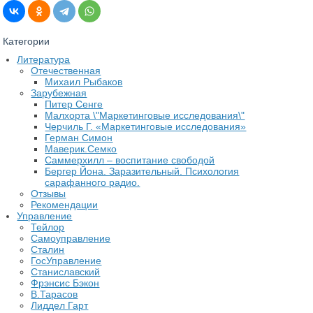
Категории
Литература
Отечественная
Михаил Рыбаков
Зарубежная
Питер Сенге
Малхорта \"Маркетинговые исследования\"
Черчиль Г. «Маркетинговые исследования»
Герман Симон
Маверик.Семко
Саммерхилл – воспитание свободой
Бергер Йона. Заразительный. Психология
сарафанного радио.
Отзывы
Рекомендации
Управление
Тейлор
Самоуправление
Сталин
ГосУправление
Станиславский
Фрэнсис Бэкон
В.Тарасов
Лиддел Гарт