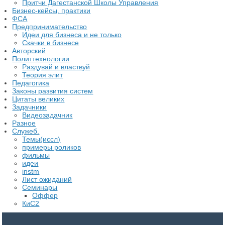
Притчи Дагестанской Школы Управления
Бизнес-кейсы, практики
ФСА
Предпринимательство
Идеи для бизнеса и не только
Скачки в бизнесе
Авторский
Политтехнологии
Раздувай и властвуй
Теория элит
​Педагогика
Законы развития систем
Цитаты великих
Задачники
Видеозадачник
Разное
Служеб.
Темы(иссл)
примеры роликов
фильмы
идеи
instm
Лист ожиданий
Семинары
Оффер
КиС2