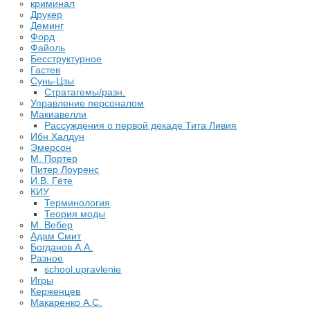
криминал
Друкер
Деминг
Форд
Файоль
Бесструктурное
Гастев
Сунь-Цзы
Стратагемы/разн.
Управление персоналом
Макиавелли
Рассуждения о первой декаде Тита Ливия
Ибн Халдун
Эмерсон
М. Портер
Питер Лоуренс
И.В. Гёте
КИУ
Терминология
Теория моды
М. Вебер
Адам Смит
Богданов А.А.
Разное
school.upravlenie
Игры
Керженцев
Макаренко А.С.