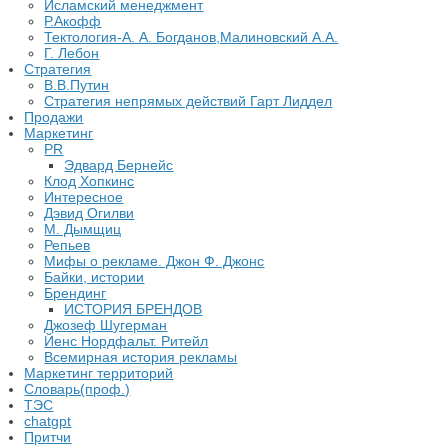
Исламский менеджмент
Р.Акофф
Тектология-А. А. Богданов,Малиновский А.А.
​Г. Лебон
Стратегия
В.В.Путин
​Стратегия непрямых действий Гарт Лиддел
Продажи
Маркетинг
PR
Эдвард Бернейс
Клод Хопкинс
Интересное
Дэвид Огилви
М. Дымщиц
Репьев
Мифы о рекламе. Джон Ф. Джонс
Байки, истории
Брендинг
ИСТОРИЯ БРЕНДОВ
Джозеф Шугерман
​Йенс Нордфальт. Ритейл
Всемирная история рекламы
Маркетинг территорий
Словарь(проф.)
ТЭС
chatgpt
Притчи