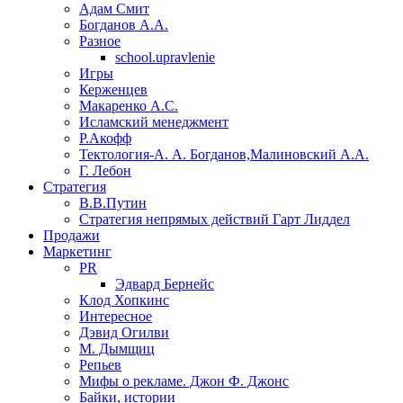
Адам Смит
Богданов А.А.
Разное
school.upravlenie
Игры
Керженцев
Макаренко А.С.
Исламский менеджмент
Р.Акофф
Тектология-А. А. Богданов,Малиновский А.А.
​Г. Лебон
Стратегия
В.В.Путин
​Стратегия непрямых действий Гарт Лиддел
Продажи
Маркетинг
PR
Эдвард Бернейс
Клод Хопкинс
Интересное
Дэвид Огилви
М. Дымщиц
Репьев
Мифы о рекламе. Джон Ф. Джонс
Байки, истории