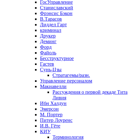
ГосУправление
Станиславский
Фрэнсис Бэкон
В.Тарасов
Лиддел Гарт
криминал
Друкер
Деминг
Форд
Файоль
Бесструктурное
Гастев
Сунь-Цзы
Стратагемы/разн.
Управление персоналом
Макиавелли
Рассуждения о первой декаде Тита
Ливия
Ибн Халдун
Эмерсон
М. Портер
Питер Лоуренс
И.В. Гёте
КИУ
Терминология