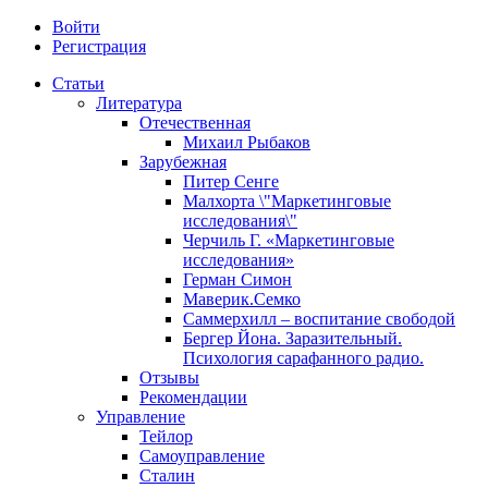
Войти
Регистрация
Статьи
Литература
Отечественная
Михаил Рыбаков
Зарубежная
Питер Сенге
Малхорта \"Маркетинговые
исследования\"
Черчиль Г. «Маркетинговые
исследования»
Герман Симон
Маверик.Семко
Саммерхилл – воспитание свободой
Бергер Йона. Заразительный.
Психология сарафанного радио.
Отзывы
Рекомендации
Управление
Тейлор
Самоуправление
Сталин