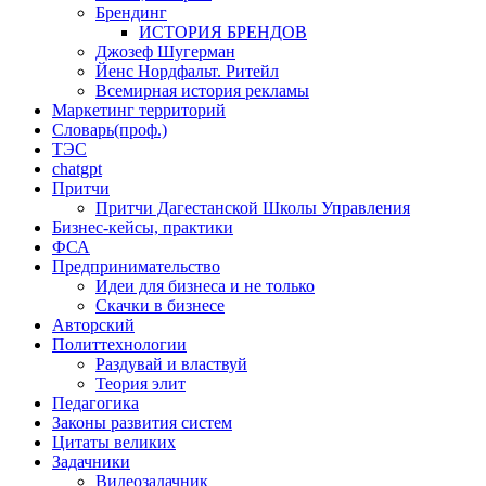
Брендинг
ИСТОРИЯ БРЕНДОВ
Джозеф Шугерман
​Йенс Нордфальт. Ритейл
Всемирная история рекламы
Маркетинг территорий
Словарь(проф.)
ТЭС
chatgpt
Притчи
Притчи Дагестанской Школы Управления
Бизнес-кейсы, практики
ФСА
Предпринимательство
Идеи для бизнеса и не только
Скачки в бизнесе
Авторский
Политтехнологии
Раздувай и властвуй
Теория элит
​Педагогика
Законы развития систем
Цитаты великих
Задачники
Видеозадачник