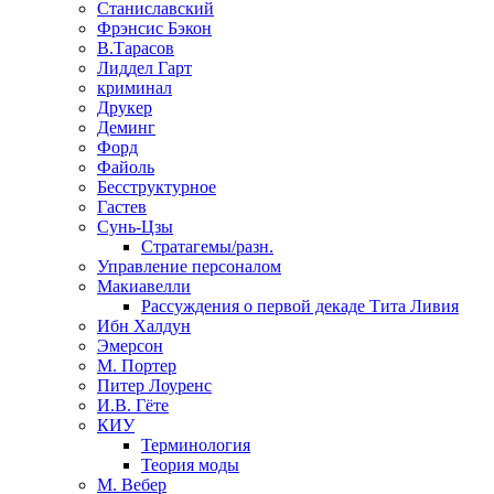
Станиславский
Фрэнсис Бэкон
В.Тарасов
Лиддел Гарт
криминал
Друкер
Деминг
Форд
Файоль
Бесструктурное
Гастев
Сунь-Цзы
Стратагемы/разн.
Управление персоналом
Макиавелли
Рассуждения о первой декаде Тита Ливия
Ибн Халдун
Эмерсон
М. Портер
Питер Лоуренс
И.В. Гёте
КИУ
Терминология
Теория моды
М. Вебер