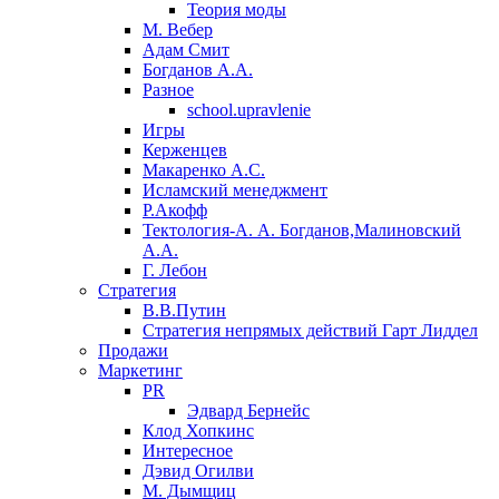
Теория моды
М. Вебер
Адам Смит
Богданов А.А.
Разное
school.upravlenie
Игры
Керженцев
Макаренко А.С.
Исламский менеджмент
Р.Акофф
Тектология-А. А. Богданов,Малиновский
А.А.
​Г. Лебон
Стратегия
В.В.Путин
​Стратегия непрямых действий Гарт Лиддел
Продажи
Маркетинг
PR
Эдвард Бернейс
Клод Хопкинс
Интересное
Дэвид Огилви
М. Дымщиц