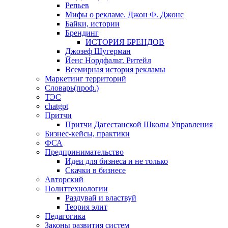
Репьев
Мифы о рекламе. Джон Ф. Джонс
Байки, истории
Брендинг
ИСТОРИЯ БРЕНДОВ
Джозеф Шугерман
​Йенс Нордфальт. Ритейл
Всемирная история рекламы
Маркетинг территорий
Словарь(проф.)
ТЭС
chatgpt
Притчи
Притчи Дагестанской Школы Управления
Бизнес-кейсы, практики
ФСА
Предпринимательство
Идеи для бизнеса и не только
Скачки в бизнесе
Авторский
Политтехнологии
Раздувай и властвуй
Теория элит
​Педагогика
Законы развития систем