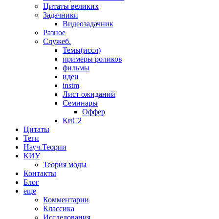
Цитаты великих
Задачники
Видеозадачник
Разное
Служеб.
Темы(иссл)
примеры роликов
фильмы
идеи
instm
Лист ожиданий
Семинары
Оффер
КиС2
Цитаты
Теги
Науч.Теории
КИУ
Теория моды
Контакты
Блог
еще
Комментарии
Классика
Исследования