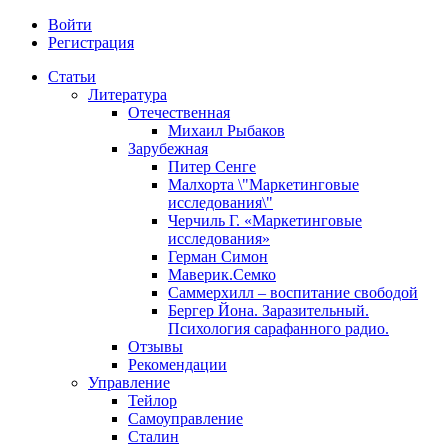
Войти
Регистрация
Статьи
Литература
Отечественная
Михаил Рыбаков
Зарубежная
Питер Сенге
Малхорта \"Маркетинговые
исследования\"
Черчиль Г. «Маркетинговые
исследования»
Герман Симон
Маверик.Семко
Саммерхилл – воспитание свободой
Бергер Йона. Заразительный.
Психология сарафанного радио.
Отзывы
Рекомендации
Управление
Тейлор
Самоуправление
Сталин