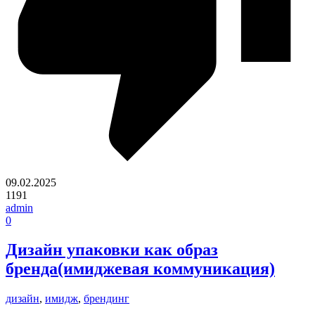
09.02.2025
1191
admin
0
Дизайн упаковки как образ
бренда(имиджевая коммуникация)
дизайн
,
имидж
,
брендинг