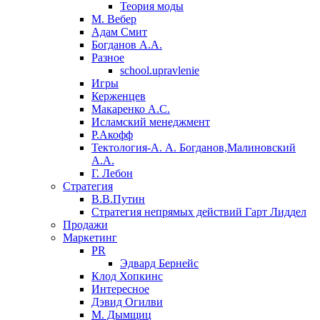
Теория моды
М. Вебер
Адам Смит
Богданов А.А.
Разное
school.upravlenie
Игры
Керженцев
Макаренко А.С.
Исламский менеджмент
Р.Акофф
Тектология-А. А. Богданов,Малиновский
А.А.
​Г. Лебон
Стратегия
В.В.Путин
​Стратегия непрямых действий Гарт Лиддел
Продажи
Маркетинг
PR
Эдвард Бернейс
Клод Хопкинс
Интересное
Дэвид Огилви
М. Дымщиц