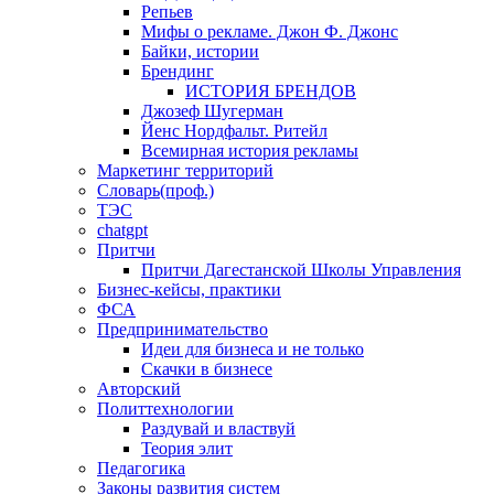
Репьев
Мифы о рекламе. Джон Ф. Джонс
Байки, истории
Брендинг
ИСТОРИЯ БРЕНДОВ
Джозеф Шугерман
​Йенс Нордфальт. Ритейл
Всемирная история рекламы
Маркетинг территорий
Словарь(проф.)
ТЭС
chatgpt
Притчи
Притчи Дагестанской Школы Управления
Бизнес-кейсы, практики
ФСА
Предпринимательство
Идеи для бизнеса и не только
Скачки в бизнесе
Авторский
Политтехнологии
Раздувай и властвуй
Теория элит
​Педагогика
Законы развития систем