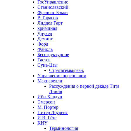
ГосУправление
Станиславский
Фрэнсис Бэкон
В.Тарасов
Лиддел Гарт
криминал
Друкер
Деминг
Форд
Файоль
Бесструктурное
Гастев
Сунь-Цзы
Стратагемы/разн.
Управление персоналом
Макиавелли
Рассуждения о первой декаде Тита
Ливия
Ибн Халдун
Эмерсон
М. Портер
Питер Лоуренс
И.В. Гёте
КИУ
Терминология