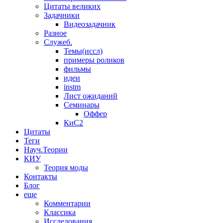
Цитаты великих
Задачники
Видеозадачник
Разное
Служеб.
Темы(иссл)
примеры роликов
фильмы
идеи
instm
Лист ожиданий
Семинары
Оффер
КиС2
Цитаты
Теги
Науч.Теории
КИУ
Теория моды
Контакты
Блог
еще
Комментарии
Классика
Исследования