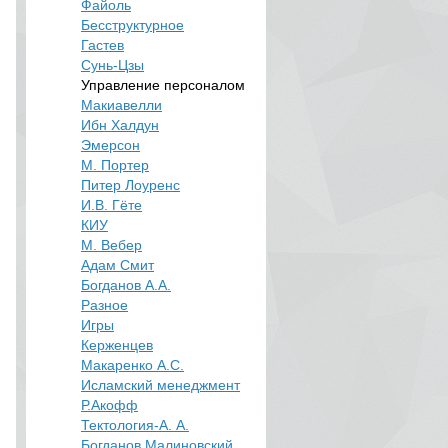
Файоль
Бесструктурное
Гастев
Сунь-Цзы
Управление персоналом
Макиавелли
Ибн Халдун
Эмерсон
М. Портер
Питер Лоуренс
И.В. Гёте
КИУ
М. Вебер
Адам Смит
Богданов А.А.
Разное
Игры
Керженцев
Макаренко А.С.
Исламский менеджмент
Р.Акофф
Тектология-А. А.
Богданов,Малиновский