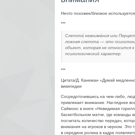
Нечто похожее/близкое используется
***
Слепота́ невнима́ния или Перцеп
ложная слепота — это психологи
объект, которая не относится к
психологический характер.
***
Цитата/Д. Канеман «Думай медленно
википедии
Сосредоточившись на чем-либо, люди
привлекает внимание. Нагляднее в
Саймонс в книге «Невидимая горил
баскетбольном матче, где команды 
посчитать количество передач, кото
внимания на игроков в черном. Это
в середине ролика в кадре появляе