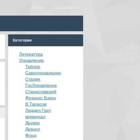
Войти
Регистрация
Категории
Литература
Управление
Тейлор
Самоуправление
Сталин
ГосУправление
Станиславский
Фрэнсис Бэкон
В.Тарасов
Лиддел Гарт
я
криминал
Друкер
Деминг
Форд