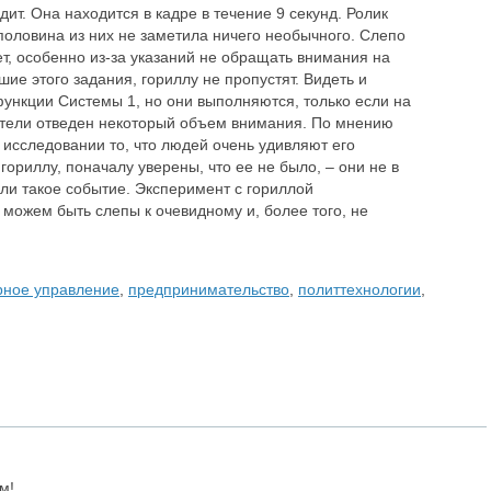
одит. Она находится в кадре в течение 9 секунд. Ролик
половина из них не заметила ничего необычного. Слепо
чет, особенно из-за указаний не обращать внимания на
шие этого задания, гориллу не пропустят. Видеть и
функции Системы 1, но они выполняются, только если на
тели отведен некоторый объем внимания. По мнению
 исследовании то, что людей очень удивляют его
гориллу, поначалу уверены, что ее не было, – они не в
или такое событие. Эксперимент с гориллой
можем быть слепы к очевидному и, более того, не
рное управление
,
предпринимательство
,
политтехнологии
,
м!