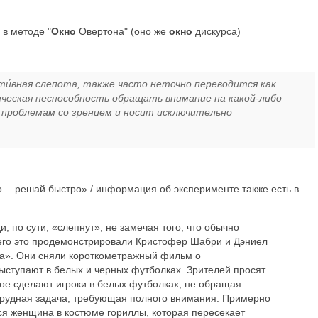
 в методе "
Окно
Овертона" (оно же
окно
дискурса)
ти́вная слепота, также часто неточно переводится как
ческая неспособность обращать внимание на какой-либо
 проблемам со зрением и носит исключительно
… решай быстро» / информация об эксперименте также есть в
, по сути, «слепнут», не замечая того, что обычно
сего это продемонстрировали Кристофер Шабри и Дэниел
ла». Они сняли короткометражный фильм о
выступают в белых и черных футболках. Зрителей просят
рое сделают игроки в белых футболках, не обращая
 трудная задача, требующая полного внимания. Примерно
тся женщина в костюме гориллы, которая пересекает