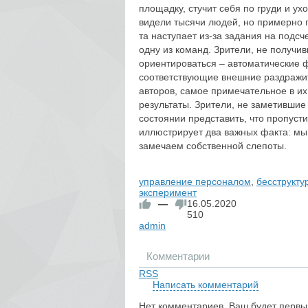
площадку, стучит себя по груди и ух
видели тысячи людей, но примерно 
та наступает из-за задания на подс
одну из команд. Зрители, не получив
ориентироваться – автоматические 
соответствующие внешние раздражи
авторов, самое примечательное в их
результаты. Зрители, не заметившие 
состоянии представить, что пропуст
иллюстрирует два важных факта: мы 
замечаем собственной слепоты.
управление персоналом
,
бесструкту
эксперимент
—
16.05.2020
510
admin
Комментарии
RSS
Написать комментарий
Нет комментариев. Ваш будет первы