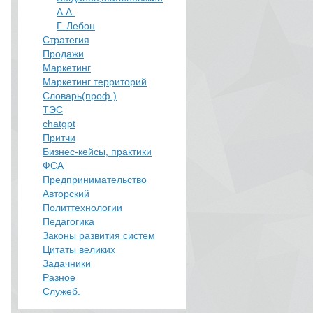
А.А.
​Г. Лебон
Стратегия
Продажи
Маркетинг
Маркетинг территорий
Словарь(проф.)
ТЭС
chatgpt
Притчи
Бизнес-кейсы, практики
ФСА
Предпринимательство
Авторский
Политтехнологии
​Педагогика
Законы развития систем
Цитаты великих
Задачники
Разное
Служеб.