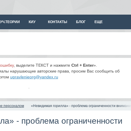
УЧ.ТЕОРИИ
КИУ
КОНТАКТЫ
БЛОГ
ЕЩЕ
 ошибку
, выделите ТЕКСТ и нажмите
Ctrl + Enter
».
иалы нарушающие авторские права, просим Вас сообщить об
этом
upravlenieorg@yandex.ru
.
ие персоналом
«Невидимая горилла» - проблема ограниченности внимани
ла» - проблема ограниченности