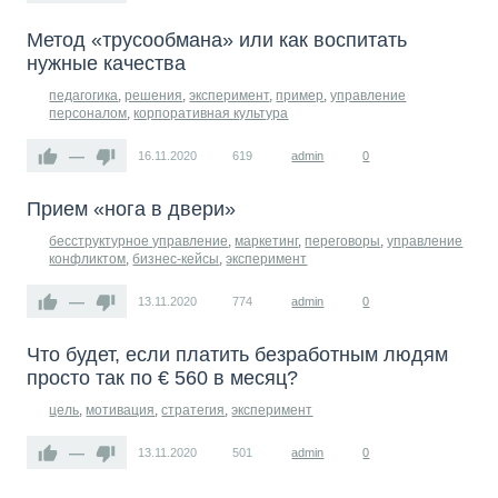
Метод «трусообмана» или как воспитать
нужные качества
педагогика
,
решения
,
эксперимент
,
пример
,
управление
персоналом
,
корпоративная культура
—
16.11.2020
619
admin
0
Прием «нога в двери»
бесструктурное управление
,
маркетинг
,
переговоры
,
управление
конфликтом
,
бизнес-кейсы
,
эксперимент
—
13.11.2020
774
admin
0
Что будет, если платить безработным людям
просто так по € 560 в месяц?
цель
,
мотивация
,
стратегия
,
эксперимент
—
13.11.2020
501
admin
0