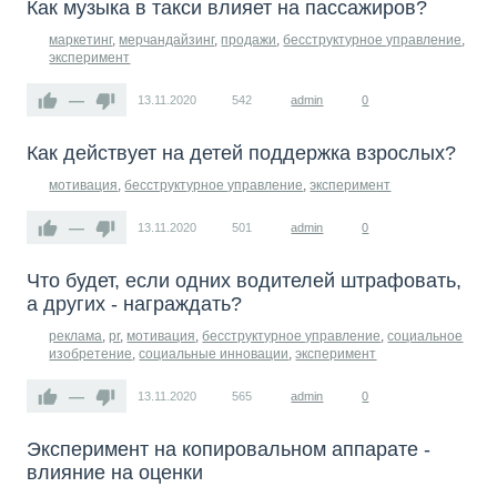
Как музыка в такси влияет на пассажиров?
маркетинг
,
мерчандайзинг
,
продажи
,
бесструктурное управление
,
эксперимент
—
13.11.2020
542
admin
0
Как действует на детей поддержка взрослых?
мотивация
,
бесструктурное управление
,
эксперимент
—
13.11.2020
501
admin
0
Что будет, если одних водителей штрафовать,
а других - награждать?
реклама
,
pr
,
мотивация
,
бесструктурное управление
,
социальное
изобретение
,
социальные инновации
,
эксперимент
—
13.11.2020
565
admin
0
Эксперимент на копировальном аппарате -
влияние на оценки