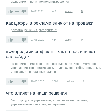
эксперимент
,
политтехнологии
,
решения
—
14.06.2020
432
admin
0
Как цифры в рекламе влияют на продажи
реклама
,
решения
,
эксперимент
—
03.06.2020
434
admin
0
«Флоридский эффект» - как на нас влияют
слова/идеи
эксперимент
,
маркетинговое исследование
,
бесструктурное
управление
,
корпоративная культура
,
бизнес-кейсы
,
социальные
инновации
,
социальные задачи
—
19.05.2020
2090
admin
0
Что влияет на наши решения
бесструктурное управление
,
управление конфликтом
,
управление персоналом
,
эксперимент