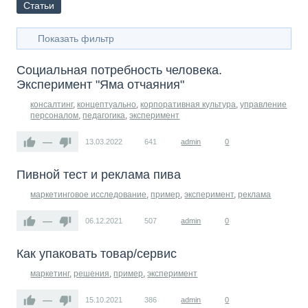
Статьи
Показать фильтр
Социальная потребность человека.
Эксперимент "Яма отчаяния"
консалтинг
,
концептуально
,
корпоративная культура
,
управление
персоналом
,
педагогика
,
эксперимент
—
13.03.2022
641
admin
0
Пивной тест и реклама пива
маркетинговое исследование
,
пример
,
эксперимент
,
реклама
—
06.12.2021
507
admin
0
Как упаковать товар/сервис
маркетинг
,
решения
,
пример
,
эксперимент
—
15.10.2021
386
admin
0