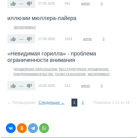
—
17.05.2020
491
admin
0
иллюзии мюллера-лайера
эксперимент
—
17.05.2020
1024
admin
0
«Невидимая горилла» - проблема
ограниченности внимания
управление персоналом
,
бесструктурное управление
,
предпринимательство
,
политтехнологии
,
эксперимент
—
16.05.2020
512
admin
0
← Предыдущая
Следующая →
1
2
Показаны 1-15 из 18