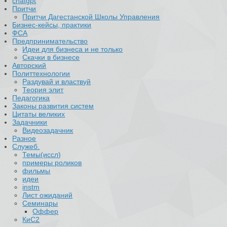
chatgpt
Притчи
Притчи Дагестанской Школы Управления
Бизнес-кейсы, практики
ФСА
Предпринимательство
Идеи для бизнеса и не только
Скачки в бизнесе
Авторский
Политтехнологии
Раздувай и властвуй
Теория элит
​Педагогика
Законы развития систем
Цитаты великих
Задачники
Видеозадачник
Разное
Служеб.
Темы(иссл)
примеры роликов
фильмы
идеи
instm
Лист ожиданий
Семинары
Оффер
КиС2