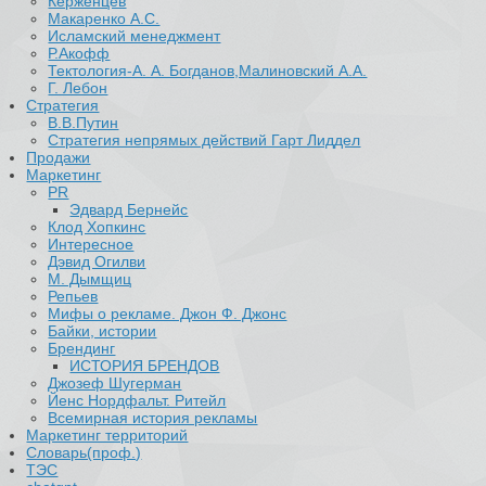
Керженцев
Макаренко А.С.
Исламский менеджмент
Р.Акофф
Тектология-А. А. Богданов,Малиновский А.А.
​Г. Лебон
Стратегия
В.В.Путин
​Стратегия непрямых действий Гарт Лиддел
Продажи
Маркетинг
PR
Эдвард Бернейс
Клод Хопкинс
Интересное
Дэвид Огилви
М. Дымщиц
Репьев
Мифы о рекламе. Джон Ф. Джонс
Байки, истории
Брендинг
ИСТОРИЯ БРЕНДОВ
Джозеф Шугерман
​Йенс Нордфальт. Ритейл
Всемирная история рекламы
Маркетинг территорий
Словарь(проф.)
ТЭС