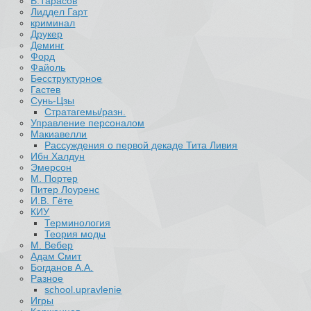
В.Тарасов
Лиддел Гарт
криминал
Друкер
Деминг
Форд
Файоль
Бесструктурное
Гастев
Сунь-Цзы
Стратагемы/разн.
Управление персоналом
Макиавелли
Рассуждения о первой декаде Тита Ливия
Ибн Халдун
Эмерсон
М. Портер
Питер Лоуренс
И.В. Гёте
КИУ
Терминология
Теория моды
М. Вебер
Адам Смит
Богданов А.А.
Разное
school.upravlenie
Игры