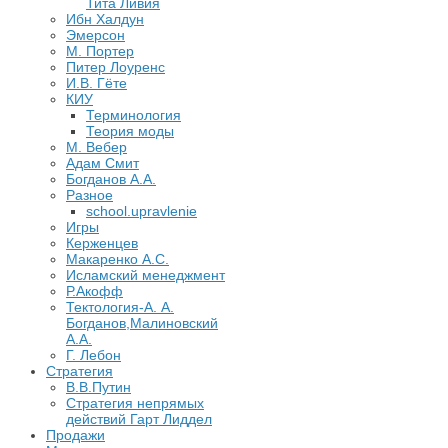
Тита Ливия
Ибн Халдун
Эмерсон
М. Портер
Питер Лоуренс
И.В. Гёте
КИУ
Терминология
Теория моды
М. Вебер
Адам Смит
Богданов А.А.
Разное
school.upravlenie
Игры
Керженцев
Макаренко А.С.
Исламский менеджмент
Р.Акофф
Тектология-А. А.
Богданов,Малиновский
А.А.
​Г. Лебон
Стратегия
В.В.Путин
​Стратегия непрямых
действий Гарт Лиддел
Продажи