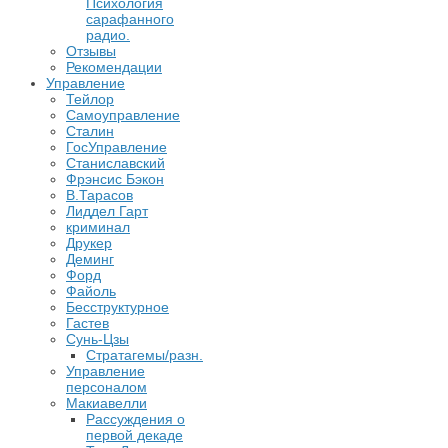
Психология
сарафанного
радио.
Отзывы
Рекомендации
Управление
Тейлор
Самоуправление
Сталин
ГосУправление
Станиславский
Фрэнсис Бэкон
В.Тарасов
Лиддел Гарт
криминал
Друкер
Деминг
Форд
Файоль
Бесструктурное
Гастев
Сунь-Цзы
Стратагемы/разн.
Управление
персоналом
Макиавелли
Рассуждения о
первой декаде