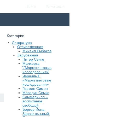
Войти
Регистрация
Категории
Литература
Отечественная
Михаил Рыбаков
Зарубежная
Питер Сенге
Малхорта
\"Маркетинговые
исследования\"
Черчиль Г.
«Маркетинговые
исследования»
Герман Симон
Маверик.Семко
Саммерхилл –
воспитание
свободой
Бергер Йона.
Заразительный.