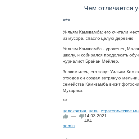
Чем отличается у
***
Уильям Камквамба: его считали мест
из мусора, спасло целую деревню
Уильям Камквамба - уроженец Малави
школу, и собирался продолжить обуч
журналист Брайан Мейлер.
Знакомьтесь, его зовут Уильям Камк
отходов он создал ветряную мельни
семейства Камквамба висит фотосни
Мутарика.
***
целократия
,
цель
,
стратегическое м
—
14.03.2021
464
admin