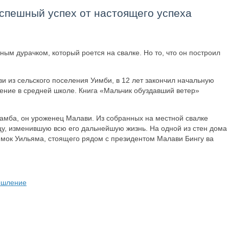
спешный успех от настоящего успеха
ным дурачком, который роется на свалке. Но то, что он построил
 из сельского поселения Уимби, в 12 лет закончил начальную
ение в средней школе. Книга «Мальчик обуздавший ветер»
вамба, он уроженец Малави. Из собранных на местной свалке
цу, изменившую всю его дальнейшую жизнь. На одной из стен дома
мок Уильяма, стоящего рядом с президентом Малави Бингу ва
ышление