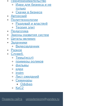
Предпринимательство
Идеи для бизнеса и не
только
Скачки в бизнесе
Авторский
Политтехнологии
Раздувай и властвуй
Теория элит
​Педагогика
Законы развития систем
Цитаты великих
Задачники
Видеозадачник
Разное
Служеб.
Темы(иссл)
примеры роликов
фильмы
идеи
instm
Лист ожиданий
Семинары
Оффер
КиС2
Правила сайта
upravlenieorg@yandex.ru