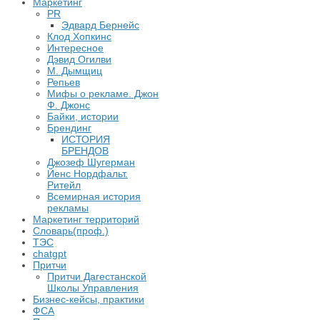
Маркетинг
PR
Эдвард Бернейс
Клод Хопкинс
Интересное
Дэвид Огилви
М. Дымщиц
Репьев
Мифы о рекламе. Джон
Ф. Джонс
Байки, истории
Брендинг
ИСТОРИЯ
БРЕНДОВ
Джозеф Шугерман
​Йенс Нордфальт.
Ритейл
Всемирная история
рекламы
Маркетинг территорий
Словарь(проф.)
ТЭС
chatgpt
Притчи
Притчи Дагестанской
Школы Управления
Бизнес-кейсы, практики
ФСА