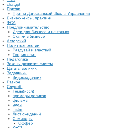
chatgpt
Притчи
Притчи Дагестанской Школы Управления
Бизнес-кейсы, практики
ФСА
Предпринимательство
Идеи для бизнеса и не только
Скачки в бизнесе
Авторский
Политтехнологии
Раздувай и властвуй
Теория элит
​Педагогика
Законы развития систем
Цитаты великих
Задачники
Видеозадачник
Разное
Служеб.
Темы(иссл)
примеры роликов
фильмы
идеи
instm
Лист ожиданий
Семинары
Оффер
КиС2