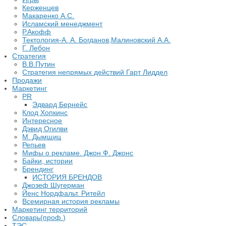
Керженцев
Макаренко А.С.
Исламский менеджмент
Р.Акофф
Тектология-А. А. Богданов,Малиновский А.А.
​Г. Лебон
Стратегия
В.В.Путин
​Стратегия непрямых действий Гарт Лиддел
Продажи
Маркетинг
PR
Эдвард Бернейс
Клод Хопкинс
Интересное
Дэвид Огилви
М. Дымщиц
Репьев
Мифы о рекламе. Джон Ф. Джонс
Байки, истории
Брендинг
ИСТОРИЯ БРЕНДОВ
Джозеф Шугерман
​Йенс Нордфальт. Ритейл
Всемирная история рекламы
Маркетинг территорий
Словарь(проф.)
ТЭС