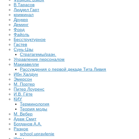
В.Тарасов
Лиддел Гарт
криминал
Друкер
Деминг
Форд
Файоль
Бесструктурное
Гастев
Сунь-Цзы
Стратагемы/разн.
Управление персоналом
Макиавелли
Рассуждения о первой декаде Тита Ливия
Ибн Халдун
Эмерсон
М. Портер
Питер Лоуренс
И.В. Гёте
КИУ
Терминология
Теория моды
М. Вебер
Адам Смит
Богданов А.А.
Разное
school.upravlenie
Игры