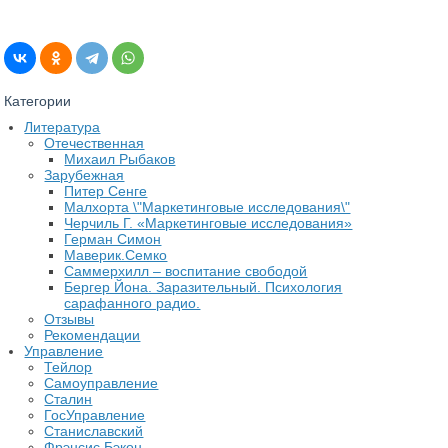
Категории
Литература
Отечественная
Михаил Рыбаков
Зарубежная
Питер Сенге
Малхорта \"Маркетинговые исследования\"
Черчиль Г. «Маркетинговые исследования»
Герман Симон
Маверик.Семко
Саммерхилл – воспитание свободой
Бергер Йона. Заразительный. Психология
сарафанного радио.
Отзывы
Рекомендации
Управление
Тейлор
Самоуправление
Сталин
ГосУправление
Станиславский
Фрэнсис Бэкон