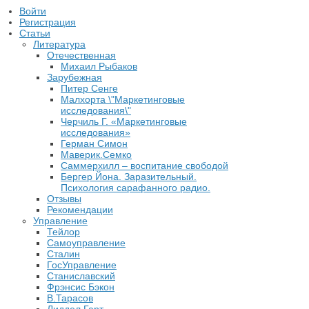
Войти
Регистрация
Статьи
Литература
Отечественная
Михаил Рыбаков
Зарубежная
Питер Сенге
Малхорта \"Маркетинговые
исследования\"
Черчиль Г. «Маркетинговые
исследования»
Герман Симон
Маверик.Семко
Саммерхилл – воспитание свободой
Бергер Йона. Заразительный.
Психология сарафанного радио.
Отзывы
Рекомендации
Управление
Тейлор
Самоуправление
Сталин
ГосУправление
Станиславский
Фрэнсис Бэкон
В.Тарасов