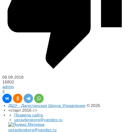
08.09.2018
16802
admin
4
ДШУ - Дагестанская Школа Управления
© 2026
<старт 2016 г.>
Правила сайта
upravlenieorg@yandex.ru
upravlenieorg@yandex.ru