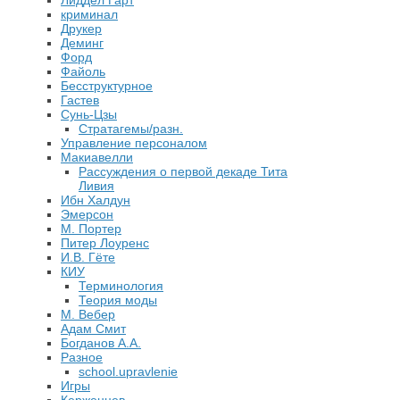
Лиддел Гарт
криминал
Друкер
Деминг
Форд
Файоль
Бесструктурное
Гастев
Сунь-Цзы
Стратагемы/разн.
Управление персоналом
Макиавелли
Рассуждения о первой декаде Тита
Ливия
Ибн Халдун
Эмерсон
М. Портер
Питер Лоуренс
И.В. Гёте
КИУ
Терминология
Теория моды
М. Вебер
Адам Смит
Богданов А.А.
Разное
school.upravlenie
Игры