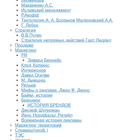
Керженцев
Макаренко А.С.
Исламский менеджмент
Р.Акофф
Тектология-А. А. Богданов,Малиновский А.А.
​Г. Лебон
Стратегия
В.В.Путин
​Стратегия непрямых действий Гарт Лиддел
Продажи
Маркетинг
PR
Эдвард Бернейс
Клод Хопкинс
Интересное
Дэвид Огилви
М. Дымщиц
Репьев
Мифы о рекламе. Джон Ф. Джонс
Байки, истории
Брендинг
ИСТОРИЯ БРЕНДОВ
Джозеф Шугерман
​Йенс Нордфальт. Ритейл
Всемирная история рекламы
Маркетинг территорий
Словарь(проф.)
ТЭС