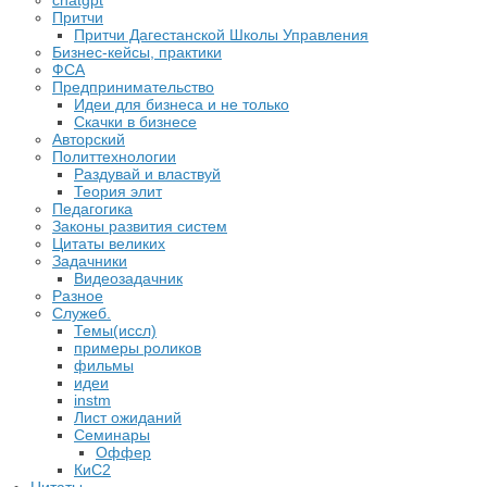
chatgpt
Притчи
Притчи Дагестанской Школы Управления
Бизнес-кейсы, практики
ФСА
Предпринимательство
Идеи для бизнеса и не только
Скачки в бизнесе
Авторский
Политтехнологии
Раздувай и властвуй
Теория элит
​Педагогика
Законы развития систем
Цитаты великих
Задачники
Видеозадачник
Разное
Служеб.
Темы(иссл)
примеры роликов
фильмы
идеи
instm
Лист ожиданий
Семинары
Оффер
КиС2