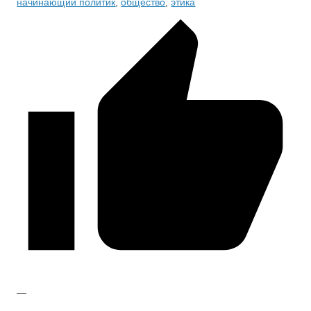
начинающий политик
,
общество
,
этика
—