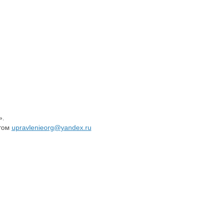
».
этом
upravlenieorg@yandex.ru