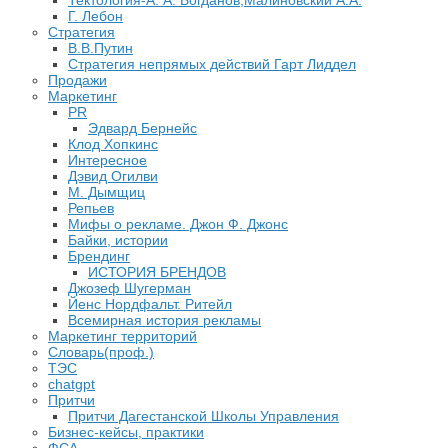
Тектология-А. А. Богданов,Малиновский А.А.
​Г. Лебон
Стратегия
В.В.Путин
​Стратегия непрямых действий Гарт Лиддел
Продажи
Маркетинг
PR
Эдвард Бернейс
Клод Хопкинс
Интересное
Дэвид Огилви
М. Дымщиц
Репьев
Мифы о рекламе. Джон Ф. Джонс
Байки, истории
Брендинг
ИСТОРИЯ БРЕНДОВ
Джозеф Шугерман
​Йенс Нордфальт. Ритейл
Всемирная история рекламы
Маркетинг территорий
Словарь(проф.)
ТЭС
chatgpt
Притчи
Притчи Дагестанской Школы Управления
Бизнес-кейсы, практики