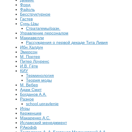
Деминг
Форд
Файоль
Бесструктурное
Гастев
Сунь-Цзы
Стратагемы/разн.
Управление персоналом
Макиавелли
Рассуждения о первой декаде Тита Ливия
Ибн Халдун
Эмерсон
М. Портер
Питер Лоуренс
И.В. Гёте
КИУ
Терминология
Теория моды
М. Вебер
Адам Смит
Богданов А.А.
Разное
school.upravlenie
Игры
Керженцев
Макаренко А.С.
Исламский менеджмент
Р.Акофф