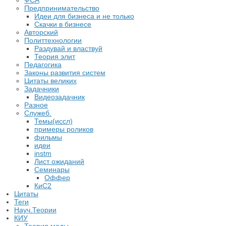
ФСА
Предпринимательство
Идеи для бизнеса и не только
Скачки в бизнесе
Авторский
Политтехнологии
Раздувай и властвуй
Теория элит
​Педагогика
Законы развития систем
Цитаты великих
Задачники
Видеозадачник
Разное
Служеб.
Темы(иссл)
примеры роликов
фильмы
идеи
instm
Лист ожиданий
Семинары
Оффер
КиС2
Цитаты
Теги
Науч.Теории
КИУ