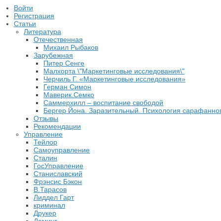
Войти
Регистрация
Статьи
Литература
Отечественная
Михаил Рыбаков
Зарубежная
Питер Сенге
Малхорта \"Маркетинговые исследования\"
Черчиль Г. «Маркетинговые исследования»
Герман Симон
Маверик.Семко
Саммерхилл – воспитание свободой
Бергер Йона. Заразительный. Психология сарафанног
Отзывы
Рекомендации
Управление
Тейлор
Самоуправление
Сталин
ГосУправление
Станиславский
Фрэнсис Бэкон
В.Тарасов
Лиддел Гарт
криминал
Друкер