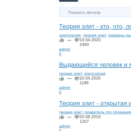
Показать фильтр
Теория элит - кто, что, 
элитология
,
теория элит
,
термины д
—
10.04.2020
2493
admin
0
Выдающийся человек и м
теория элит
,
элитология
—
10.04.2020
1188
admin
0
Теория элит - открытая
теория элит: правитель это проекци
—
20.08.2019
1207
admin
0