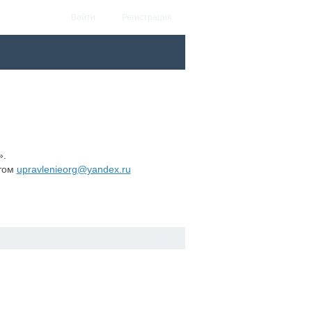
Войти
Регистрация
».
этом
upravlenieorg@yandex.ru