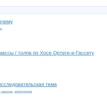
почему
шу
ассы / толпа по Хосе Ортеге-и-Гассету
 исследовательская тема
я народа
,
элитология