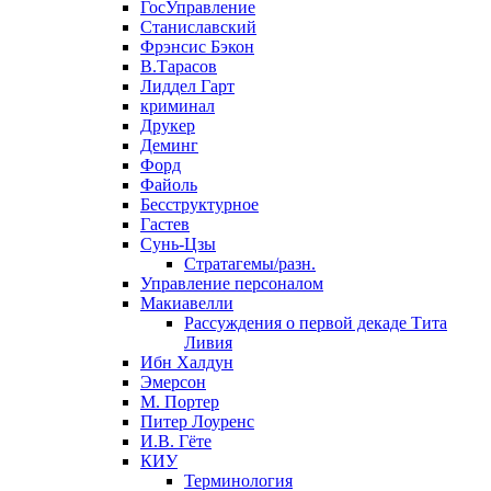
ГосУправление
Станиславский
Фрэнсис Бэкон
В.Тарасов
Лиддел Гарт
криминал
Друкер
Деминг
Форд
Файоль
Бесструктурное
Гастев
Сунь-Цзы
Стратагемы/разн.
Управление персоналом
Макиавелли
Рассуждения о первой декаде Тита
Ливия
Ибн Халдун
Эмерсон
М. Портер
Питер Лоуренс
И.В. Гёте
КИУ
Терминология