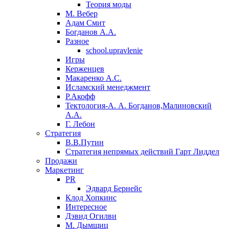
Теория моды
М. Вебер
Адам Смит
Богданов А.А.
Разное
school.upravlenie
Игры
Керженцев
Макаренко А.С.
Исламский менеджмент
Р.Акофф
Тектология-А. А. Богданов,Малиновский
А.А.
​Г. Лебон
Стратегия
В.В.Путин
​Стратегия непрямых действий Гарт Лиддел
Продажи
Маркетинг
PR
Эдвард Бернейс
Клод Хопкинс
Интересное
Дэвид Огилви
М. Дымщиц