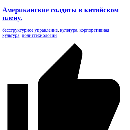
Американские солдаты в китайском
плену.
бесструктурное управление
,
культура
,
корпоративная
культура
,
политтехнологии