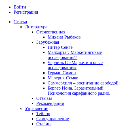
Войти
Регистрация
Статьи
Литература
Отечественная
Михаил Рыбаков
Зарубежная
Питер Сенге
Малхорта \"Маркетинговые
исследования\"
Черчиль Г. «Маркетинговые
исследования»
Герман Симон
Маверик.Семко
Саммерхилл – воспитание свободой
Бергер Йона. Заразительный.
Психология сарафанного радио.
Отзывы
Рекомендации
Управление
Тейлор
Самоуправление
Сталин