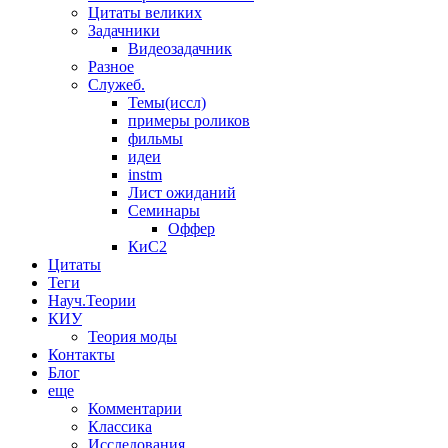
Цитаты великих
Задачники
Видеозадачник
Разное
Служеб.
Темы(иссл)
примеры роликов
фильмы
идеи
instm
Лист ожиданий
Семинары
Оффер
КиС2
Цитаты
Теги
Науч.Теории
КИУ
Теория моды
Контакты
Блог
еще
Комментарии
Классика
Исследования