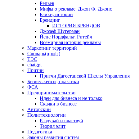
Репьев
Мифы о рекламе. Джон Ф. Джонс
Байки, истории
Брендинг
ИСТОРИЯ БРЕНДОВ
Джозеф Шугерман
​Йенс Нордфальт. Ритейл
Всемирная история рекламы
Маркетинг территорий
Словарь(проф.)
ТЭС
chatgpt
Притчи
Притчи Дагестанской Школы Управления
Бизнес-кейсы, практики
ФСА
Предпринимательство
Идеи для бизнеса и не только
Скачки в бизнесе
Авторский
Политтехнологии
Раздувай и властвуй
Теория элит
​Педагогика
Законы развития систем