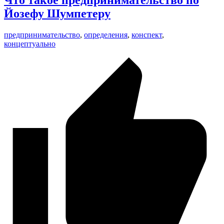
Что такое предпринимательство по
Йозефу Шумпетеру
предпринимательство
,
определения
,
конспект
,
концептуально