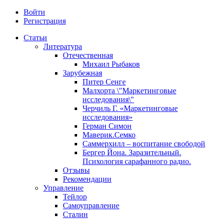
Войти
Регистрация
Статьи
Литература
Отечественная
Михаил Рыбаков
Зарубежная
Питер Сенге
Малхорта \"Маркетинговые
исследования\"
Черчиль Г. «Маркетинговые
исследования»
Герман Симон
Маверик.Семко
Саммерхилл – воспитание свободой
Бергер Йона. Заразительный.
Психология сарафанного радио.
Отзывы
Рекомендации
Управление
Тейлор
Самоуправление
Сталин