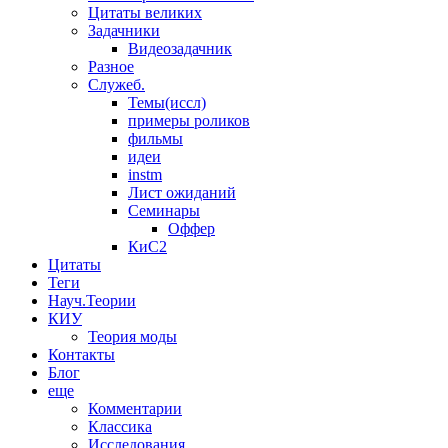
Цитаты великих
Задачники
Видеозадачник
Разное
Служеб.
Темы(иссл)
примеры роликов
фильмы
идеи
instm
Лист ожиданий
Семинары
Оффер
КиС2
Цитаты
Теги
Науч.Теории
КИУ
Теория моды
Контакты
Блог
еще
Комментарии
Классика
Исследования