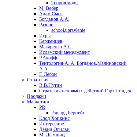
Теория моды
М. Вебер
Адам Смит
Богданов А.А.
Разное
school.upravlenie
Игры
Керженцев
Макаренко А.С.
Исламский менеджмент
Р.Акофф
Тектология-А. А. Богданов,Малиновский
А.А.
​Г. Лебон
Стратегия
В.В.Путин
​Стратегия непрямых действий Гарт Лиддел
Продажи
Маркетинг
PR
Эдвард Бернейс
Клод Хопкинс
Интересное
Дэвид Огилви
М. Дымщиц