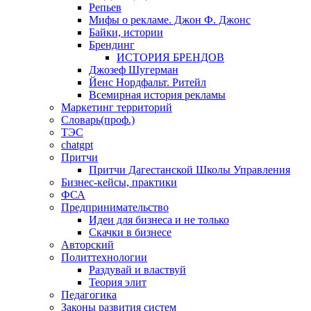
Репьев
Мифы о рекламе. Джон Ф. Джонс
Байки, истории
Брендинг
ИСТОРИЯ БРЕНДОВ
Джозеф Шугерман
​Йенс Нордфальт. Ритейл
Всемирная история рекламы
Маркетинг территорий
Словарь(проф.)
ТЭС
chatgpt
Притчи
Притчи Дагестанской Школы Управления
Бизнес-кейсы, практики
ФСА
Предпринимательство
Идеи для бизнеса и не только
Скачки в бизнесе
Авторский
Политтехнологии
Раздувай и властвуй
Теория элит
​Педагогика
Законы развития систем