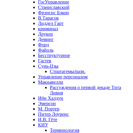
ГосУправление
Станиславский
Фрэнсис Бэкон
В.Тарасов
Лиддел Гарт
криминал
Друкер
Деминг
Форд
Файоль
Бесструктурное
Гастев
Сунь-Цзы
Стратагемы/разн.
Управление персоналом
Макиавелли
Рассуждения о первой декаде Тита
Ливия
Ибн Халдун
Эмерсон
М. Портер
Питер Лоуренс
И.В. Гёте
КИУ
Терминология