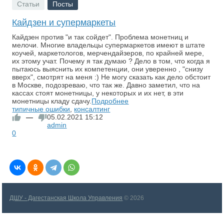
Статьи
Посты
Кайдзен и супермаркеты
Кайдзен против "и так сойдет". Проблема монетниц и
мелочи. Многие владельцы супермаркетов имеют в штате
коучей, маркетологов, мерчендайзеров, по крайней мере,
их этому учат. Почему я так думаю ? Дело в том, что когда я
пытаюсь выяснить их компетенции, они уверенно , "снизу
вверх", смотрят на меня :) Не могу сказать как дело обстоит
в Москве, подозреваю, что так же. Давно заметил, что на
кассах стоят монетницы, у некоторых и их нет, в эти
монетницы кладу сдачу.
Подробнее
типичные ошибки
,
консалтинг
—
05.02.2021
15:12
admin
0
ДШУ - Дагестанская Школа Управления
© 2026