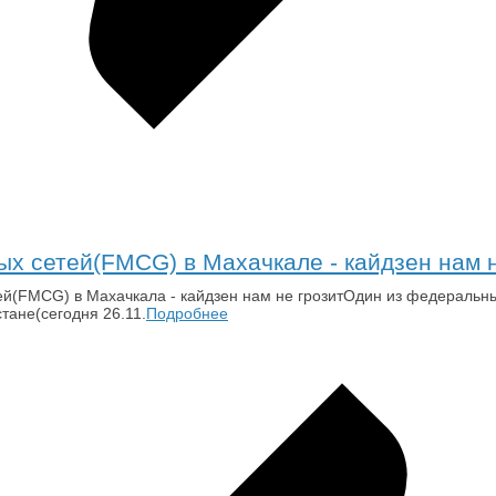
х сетей(FMCG) в Махачкале - кайдзен нам н
й(FMCG) в Махачкала - кайдзен нам не грозитОдин из федеральных
тане(сегодня 26.11.
Подробнее