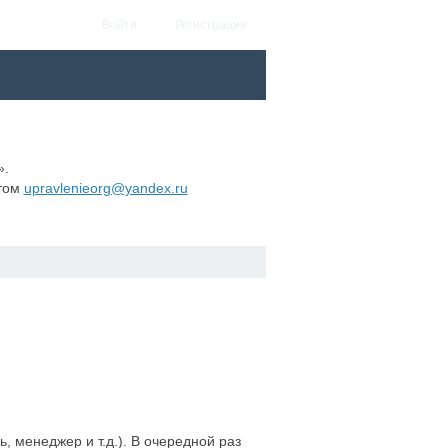
Войти
Регистрация
».
этом
upravlenieorg@yandex.ru
 менеджер и т.д.). В очередной раз