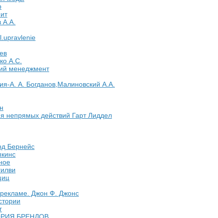
р
ит
 А.А.
l.upravlenie
ев
ко А.С.
ий менеджмент
ия-А. А. Богданов,Малиновский А.А.
н
ия непрямых действий Гарт Лиддел
рд Бернейс
пкинс
ное
гилви
щиц
рекламе. Джон Ф. Джонс
стории
г
РИЯ БРЕНДОВ