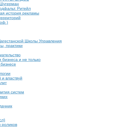
Шугерман
рдфальт. Ритейл
ая история рекламы
территорий
оф.)
Дагестанской Школы Управления
ы, практики
мательство
 бизнеса и не только
 бизнесе
логии
 и властвуй
элит
вития систем
иких
дачник
сл)
 роликов