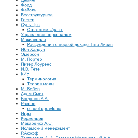
Деминг
Форд
Файоль
Бесструктурное
Гастев
Сунь-Цзы
Стратагемы/разн.
Управление персоналом
Макиавелли
Рассуждения о первой декаде Тита Ливия
Ибн Халдун
Эмерсон
М. Портер
Питер Лоуренс
И.В. Гёте
КИУ
Терминология
Теория моды
М. Вебер
Адам Смит
Богданов А.А.
Разное
school.upravlenie
Игры
Керженцев
Макаренко А.С.
Исламский менеджмент
Р.Акофф