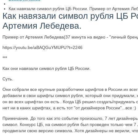
Как навязали символ рубля ЦБ России. Пример от Артемия Ле
Как навязали символ рубля ЦБ Р
Артемия Лебедева.
Пример от Артемия Лебедева(37 минута на видео - "личный бре
https://youtu.be/aBAQGuYMUPU?t=2246
***
Как они навязали символ рубля ЦБ России.
Суть.
Они собрали все крупные разработчики шрифтов в России.их всег
добавили в свои шрифты символ рубля, который они придумали, но 
он во всех шрифтах он есть . Когда ЦБ решил создать/придумать 
нет ни в каких шрифтах, а есть тот "от дизайнеров России"...все :)
Примечание. До того как это событие произошло, 7 лет дизайнеры
символ. Конкурс ЦБ, на символ рубля был проведен только чем 7 ле
продвигали свою версию символа. Хотя дизайнеры не верили, что