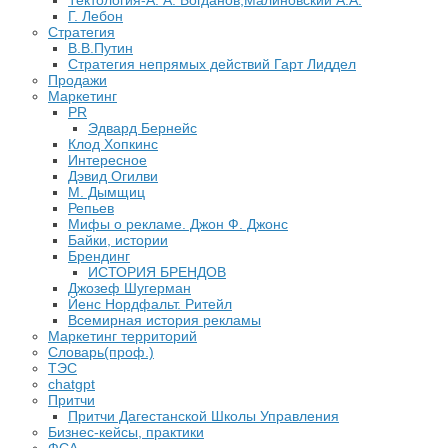
Тектология-А. А. Богданов,Малиновский А.А.
​Г. Лебон
Стратегия
В.В.Путин
​Стратегия непрямых действий Гарт Лиддел
Продажи
Маркетинг
PR
Эдвард Бернейс
Клод Хопкинс
Интересное
Дэвид Огилви
М. Дымщиц
Репьев
Мифы о рекламе. Джон Ф. Джонс
Байки, истории
Брендинг
ИСТОРИЯ БРЕНДОВ
Джозеф Шугерман
​Йенс Нордфальт. Ритейл
Всемирная история рекламы
Маркетинг территорий
Словарь(проф.)
ТЭС
chatgpt
Притчи
Притчи Дагестанской Школы Управления
Бизнес-кейсы, практики