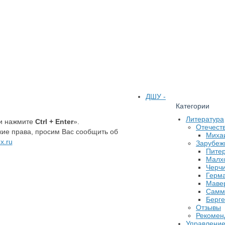
ДШУ -
Категории
Литература
 и нажмите
Ctrl + Enter
».
Отечест
ие права, просим Вас сообщить об
Миха
x.ru
Зарубеж
Питер
Малхо
Черчи
Герм
Маве
Самме
Берге
Отзывы
Рекомен
Управлени