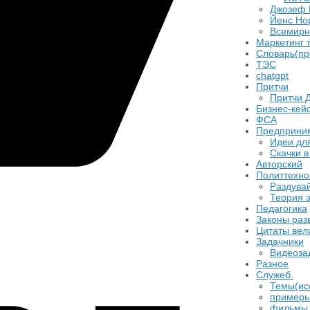
Джозеф 
​Йенс Но
Всемирн
Маркетинг 
Словарь(пр
ТЭС
chatgpt
Притчи
Притчи 
Бизнес-кейс
ФСА
Предприни
Идеи для
Скачки в
Авторский
Политтехно
Раздувай
Теория 
​Педагогика
Законы раз
Цитаты вел
Задачники
Видеоза
Разное
Служеб.
Темы(ис
примеры
фильмы