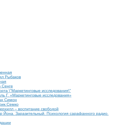
венная
ил Рыбаков
ная
 Сенге
рта \"Маркетинговые исследования\"
ль Г. «Маркетинговые исследования»
ан Симон
рик.Семко
рхилл – воспитание свободой
р Йона. Заразительный. Психология сарафанного радио.
дации
е