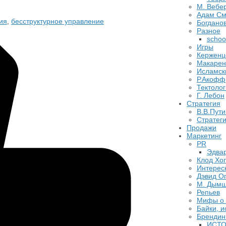
М. Вебе
Адам См
ия
,
бесструктурное управление
Богданов
Разное
schoo
Игры
Керженц
Макарен
Исламск
Р.Акофф
Тектолог
​Г. Лебон
Стратегия
В.В.Пути
​Стратег
Продажи
Маркетинг
PR
Эдва
Клод Хо
Интерес
Дэвид О
М. Дым
Репьев
Мифы о 
Байки, и
Брендин
ИСТО