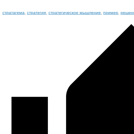
стратагема
,
стратегия
,
стратегическое мышление
,
пример
,
решен