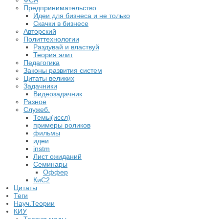
ФСА
Предпринимательство
Идеи для бизнеса и не только
Скачки в бизнесе
Авторский
Политтехнологии
Раздувай и властвуй
Теория элит
​Педагогика
Законы развития систем
Цитаты великих
Задачники
Видеозадачник
Разное
Служеб.
Темы(иссл)
примеры роликов
фильмы
идеи
instm
Лист ожиданий
Семинары
Оффер
КиС2
Цитаты
Теги
Науч.Теории
КИУ