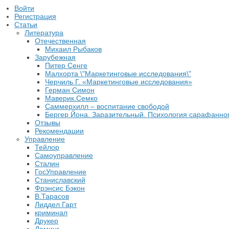
Войти
Регистрация
Статьи
Литература
Отечественная
Михаил Рыбаков
Зарубежная
Питер Сенге
Малхорта \"Маркетинговые исследования\"
Черчиль Г. «Маркетинговые исследования»
Герман Симон
Маверик.Семко
Саммерхилл – воспитание свободой
Бергер Йона. Заразительный. Психология сарафанног
Отзывы
Рекомендации
Управление
Тейлор
Самоуправление
Сталин
ГосУправление
Станиславский
Фрэнсис Бэкон
В.Тарасов
Лиддел Гарт
криминал
Друкер