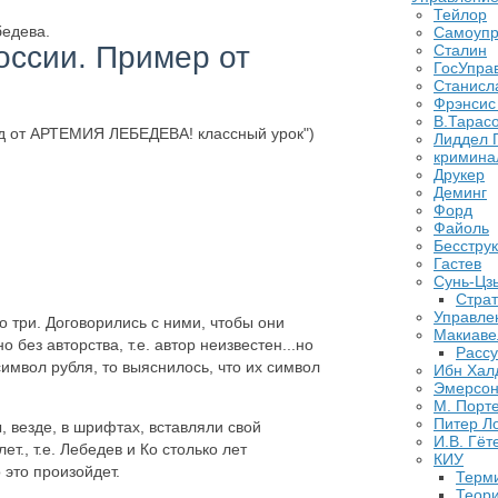
Тейлор
бедева.
Самоупр
оссии. Пример от
Сталин
ГосУпра
Станисл
Фрэнсис
В.Тарас
нд от АРТЕМИЯ ЛЕБЕДЕВА! классный урок")
Лиддел 
кримина
Друкер
Деминг
Форд
Файоль
Бесстру
Гастев
Сунь-Цз
Страт
Управле
о три. Договорились с ними, чтобы они
Макиаве
без авторства, т.е. автор неизвестен...но
Рассу
символ рубля, то выяснилось, что их символ
Ибн Хал
Эмерсо
М. Порт
Питер Л
, везде, в шрифтах, вставляли свой
И.В. Гёт
т., т.е. Лебедев и Ко столько лет
КИУ
 это произойдет.
Терм
Теор