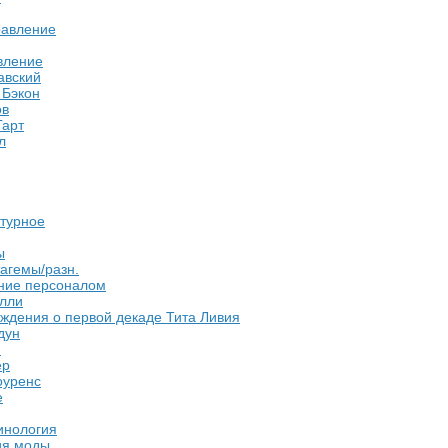
авление
вление
авский
 Бэкон
ов
Гарт
л
ктурное
ы
агемы/разн.
ние персоналом
лли
ждения о первой декаде Тита Ливия
дун
н
ер
оуренс
е
инология
ия моды