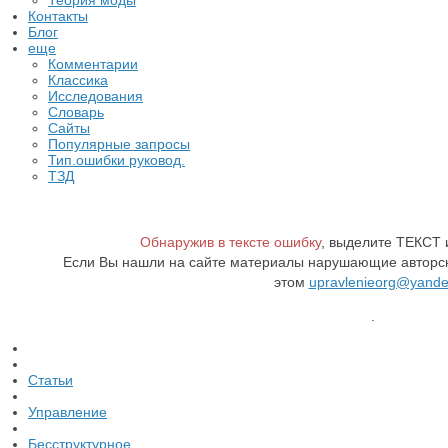
Теория моды
Контакты
Блог
еще
Комментарии
Классика
Исследования
Словарь
Сайты
Популярные запросы
Тип.ошибки руковод.
ТЗД
Обнаружив в тексте ошибку
, выделите ТЕКСТ
Если Вы нашли на сайте материалы нарушающие авторск
этом
upravlenieorg@yande
.
Статьи
Управление
Бесструктурное