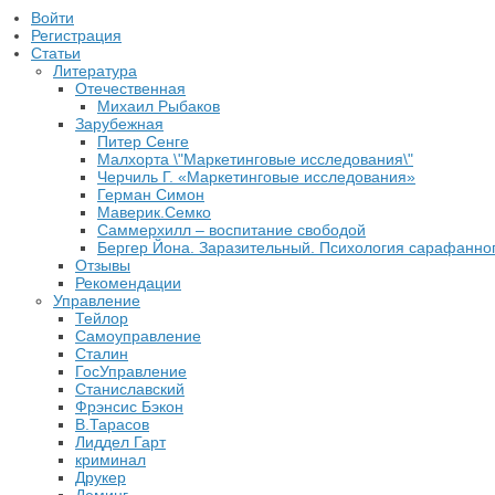
Войти
Регистрация
Статьи
Литература
Отечественная
Михаил Рыбаков
Зарубежная
Питер Сенге
Малхорта \"Маркетинговые исследования\"
Черчиль Г. «Маркетинговые исследования»
Герман Симон
Маверик.Семко
Саммерхилл – воспитание свободой
Бергер Йона. Заразительный. Психология сарафанног
Отзывы
Рекомендации
Управление
Тейлор
Самоуправление
Сталин
ГосУправление
Станиславский
Фрэнсис Бэкон
В.Тарасов
Лиддел Гарт
криминал
Друкер