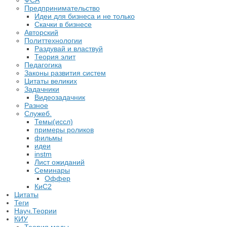
ФСА
Предпринимательство
Идеи для бизнеса и не только
Скачки в бизнесе
Авторский
Политтехнологии
Раздувай и властвуй
Теория элит
​Педагогика
Законы развития систем
Цитаты великих
Задачники
Видеозадачник
Разное
Служеб.
Темы(иссл)
примеры роликов
фильмы
идеи
instm
Лист ожиданий
Семинары
Оффер
КиС2
Цитаты
Теги
Науч.Теории
КИУ