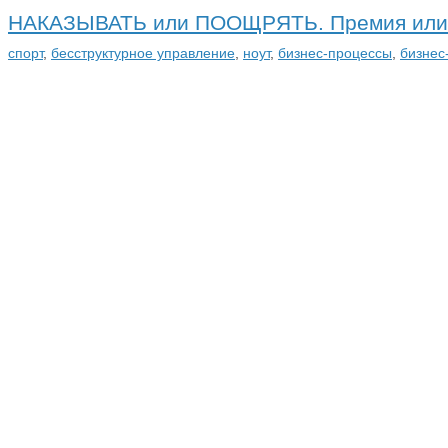
НАКАЗЫВАТЬ или ПООЩРЯТЬ. Премия или 
спорт
,
бесструктурное управление
,
ноут
,
бизнес-процессы
,
бизнес