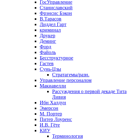
ГосУправление
Станиславский
Фрэнсис Бэкон
В.Тарасов
Лиддел Гарт
криминал
Друкер
Деминг
Форд
Файоль
Бесструктурное
Гастев
Сунь-Цзы
Стратагемы/разн.
Управление персоналом
Макиавелли
Рассуждения о первой декаде Тита
Ливия
Ибн Халдун
Эмерсон
М. Портер
Питер Лоуренс
И.В. Гёте
КИУ
Терминология