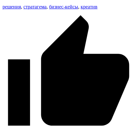
решения
,
стратагема
,
бизнес-кейсы
,
креатив