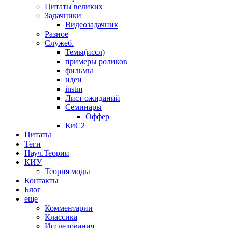
Цитаты великих
Задачники
Видеозадачник
Разное
Служеб.
Темы(иссл)
примеры роликов
фильмы
идеи
instm
Лист ожиданий
Семинары
Оффер
КиС2
Цитаты
Теги
Науч.Теории
КИУ
Теория моды
Контакты
Блог
еще
Комментарии
Классика
Исследования