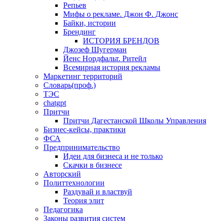
Репьев
Мифы о рекламе. Джон Ф. Джонс
Байки, истории
Брендинг
ИСТОРИЯ БРЕНДОВ
Джозеф Шугерман
​Йенс Нордфальт. Ритейл
Всемирная история рекламы
Маркетинг территорий
Словарь(проф.)
ТЭС
chatgpt
Притчи
Притчи Дагестанской Школы Управления
Бизнес-кейсы, практики
ФСА
Предпринимательство
Идеи для бизнеса и не только
Скачки в бизнесе
Авторский
Политтехнологии
Раздувай и властвуй
Теория элит
​Педагогика
Законы развития систем