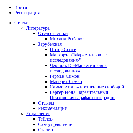
Войти
Регистрация
Статьи
Литература
Отечественная
Михаил Рыбаков
Зарубежная
Питер Сенге
Малхорта \"Маркетинговые
исследования\"
Черчиль Г. «Маркетинговые
исследования»
Герман Симон
Маверик.Семко
Саммерхилл – воспитание свободой
Бергер Йона. Заразительный.
Психология сарафанного радио.
Отзывы
Рекомендации
Управление
Тейлор
Самоуправление
Сталин