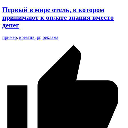
Первый в мире отель, в котором
принимают к оплате знания вместо
денег
пример
,
креатив
,
pr
,
реклама