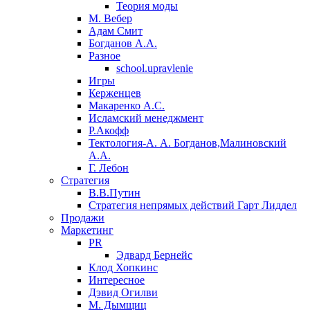
Теория моды
М. Вебер
Адам Смит
Богданов А.А.
Разное
school.upravlenie
Игры
Керженцев
Макаренко А.С.
Исламский менеджмент
Р.Акофф
Тектология-А. А. Богданов,Малиновский
А.А.
​Г. Лебон
Стратегия
В.В.Путин
​Стратегия непрямых действий Гарт Лиддел
Продажи
Маркетинг
PR
Эдвард Бернейс
Клод Хопкинс
Интересное
Дэвид Огилви
М. Дымщиц