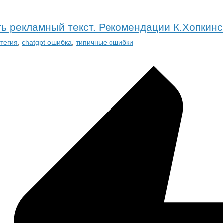
ь рекламный текст. Рекомендации К.Хопкинс
тегия
,
chatgpt ошибка
,
типичные ошибки