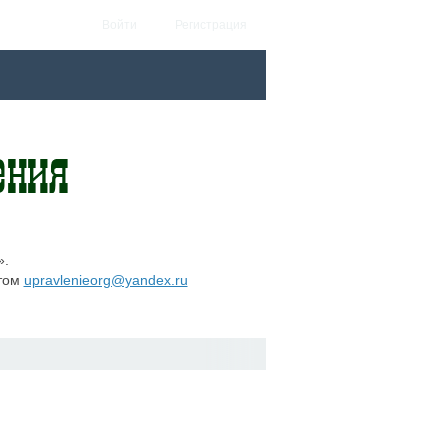
Войти
Регистрация
».
этом
upravlenieorg@yandex.ru