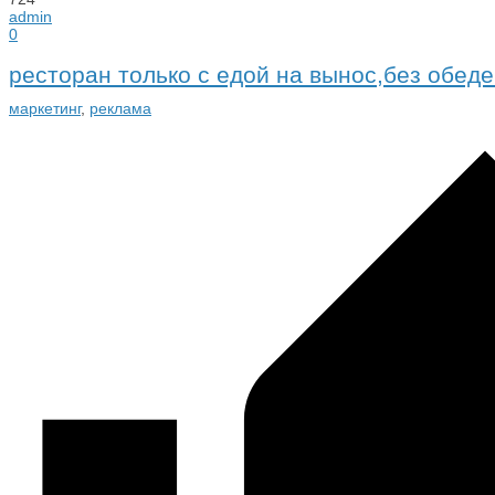
admin
0
ресторан только с едой на вынос,без обед
маркетинг
,
реклама