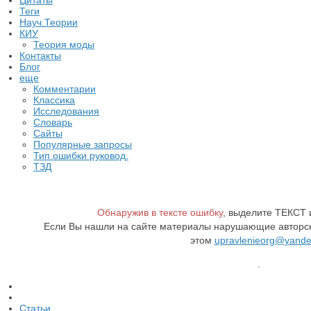
Цитаты
Теги
Науч.Теории
КИУ
Теория моды
Контакты
Блог
еще
Комментарии
Классика
Исследования
Словарь
Сайты
Популярные запросы
Тип.ошибки руковод.
ТЗД
Обнаружив в тексте ошибку
, выделите ТЕКСТ
Если Вы нашли на сайте материалы нарушающие авторск
этом
upravlenieorg@yande
.
Статьи