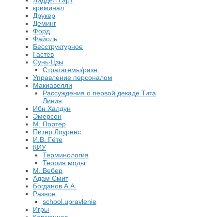
Лиддел Гарт
криминал
Друкер
Деминг
Форд
Файоль
Бесструктурное
Гастев
Сунь-Цзы
Стратагемы/разн.
Управление персоналом
Макиавелли
Рассуждения о первой декаде Тита
Ливия
Ибн Халдун
Эмерсон
М. Портер
Питер Лоуренс
И.В. Гёте
КИУ
Терминология
Теория моды
М. Вебер
Адам Смит
Богданов А.А.
Разное
school.upravlenie
Игры