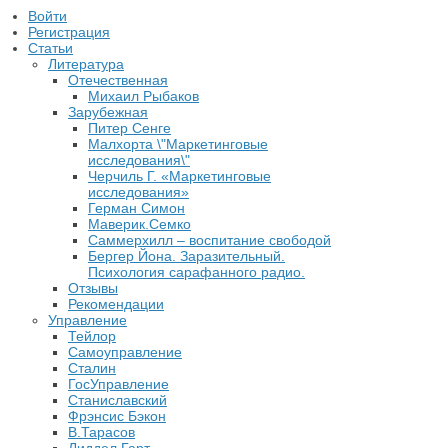
Войти
Регистрация
Статьи
Литература
Отечественная
Михаил Рыбаков
Зарубежная
Питер Сенге
Малхорта \"Маркетинговые
исследования\"
Черчиль Г. «Маркетинговые
исследования»
Герман Симон
Маверик.Семко
Саммерхилл – воспитание свободой
Бергер Йона. Заразительный.
Психология сарафанного радио.
Отзывы
Рекомендации
Управление
Тейлор
Самоуправление
Сталин
ГосУправление
Станиславский
Фрэнсис Бэкон
В.Тарасов