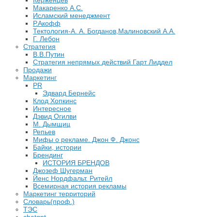
Керженцев
Макаренко А.С.
Исламский менеджмент
Р.Акофф
Тектология-А. А. Богданов,Малиновский А.А.
​Г. Лебон
Стратегия
В.В.Путин
​Стратегия непрямых действий Гарт Лиддел
Продажи
Маркетинг
PR
Эдвард Бернейс
Клод Хопкинс
Интересное
Дэвид Огилви
М. Дымщиц
Репьев
Мифы о рекламе. Джон Ф. Джонс
Байки, истории
Брендинг
ИСТОРИЯ БРЕНДОВ
Джозеф Шугерман
​Йенс Нордфальт. Ритейл
Всемирная история рекламы
Маркетинг территорий
Словарь(проф.)
ТЭС