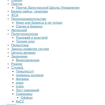
chatgpt
Притчи
Притчи Дагестанской Школы Управления
Бизнес-кейсы, практики
ФСА
Предпринимательство
Идеи для бизнеса и не только
Скачки в бизнесе
Авторский
Политтехнологии
Раздувай и властвуй
Теория элит
​Педагогика
Законы развития систем
Цитаты великих
Задачники
Видеозадачник
Разное
Служеб.
Темы(иссл)
примеры роликов
фильмы
идеи
instm
Лист ожиданий
Семинары
Оффер
КиС2