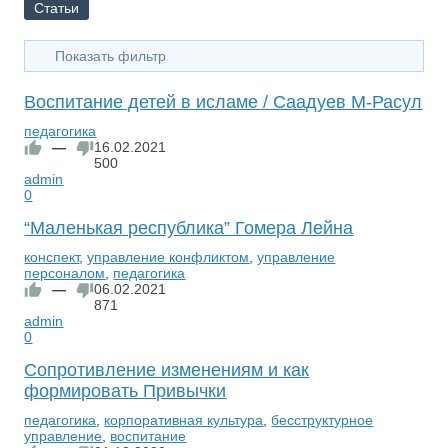
Статьи
Показать фильтр
Воспитание детей в исламе / Саадуев М-Расул
педагогика
—
16.02.2021
500
admin
0
“Маленькая республика” Гомера Лейна
конспект
,
управление конфликтом
,
управление
персоналом
,
педагогика
—
06.02.2021
871
admin
0
Сопротивление изменениям и как
формировать Привычки
педагогика
,
корпоративная культура
,
бесструктурное
управление
,
воспитание