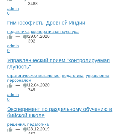
3488
admin
0
Гимнософисты Древней Индии
педагогика
,
корпоративная культура
—
29.04.2020
392
admin
0
Управленческий прием "контролируемая
глупость"
стратегическое мышление
,
педагогика
,
управление
персоналом
—
12.04.2020
749
admin
0
Эксперимент по раздельному обучению в
бийской школе
решения
,
педагогика
—
28.12.2019
457