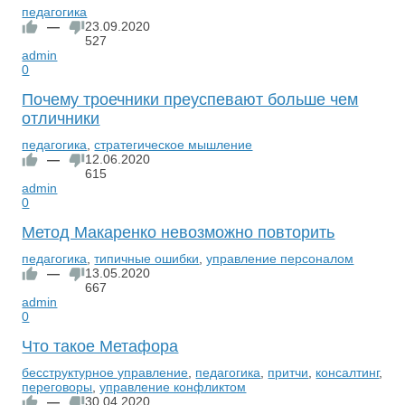
педагогика
—
23.09.2020
527
admin
0
Почему троечники преуспевают больше чем
отличники
педагогика
,
стратегическое мышление
—
12.06.2020
615
admin
0
Метод Макаренко невозможно повторить
педагогика
,
типичные ошибки
,
управление персоналом
—
13.05.2020
667
admin
0
Что такое Метафора
бесструктурное управление
,
педагогика
,
притчи
,
консалтинг
,
переговоры
,
управление конфликтом
—
30.04.2020