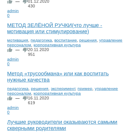
—
01.12.2020
430
admin
0
МЕТОД ЗЕЛЁНОЙ РУЧКИ(что лучше -
мотивация или стимулирование)
мотивация
,
педагогика
,
воспитание
,
решения
,
управление
персоналом
,
корпоративная культура
—
20.11.2020
951
admin
0
Метод «трусообмана» или как воспитать
нужные качества
педагогика
,
решения
,
эксперимент
,
пример
,
управление
персоналом
,
корпоративная культура
—
16.11.2020
619
admin
0
Лучшие руководители оказываются самыми
скверными родителями