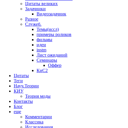
Цитаты великих
Задачники
Видеозадачник
Разное
Служеб.
Темы(иссл)
примеры роликов
фильмы
идеи
instm
Лист ожиданий
Семинары
Оффер
КиС2
Цитаты
Теги
Науч.Теории
КИУ
Теория моды
Контакты
Блог
еще
Комментарии
Классика
Исследования