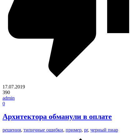
17.07.2019
390
admin
0
Архитектора обманули в оплате
решения
,
типичные ошибки
,
пример
,
pr
,
черный пиар