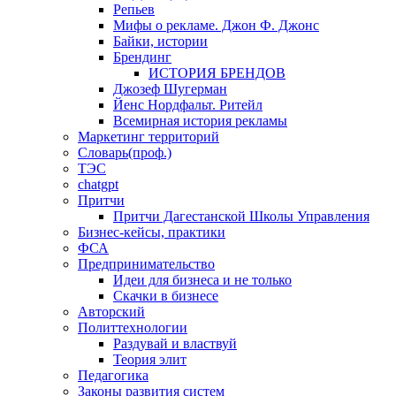
Репьев
Мифы о рекламе. Джон Ф. Джонс
Байки, истории
Брендинг
ИСТОРИЯ БРЕНДОВ
Джозеф Шугерман
​Йенс Нордфальт. Ритейл
Всемирная история рекламы
Маркетинг территорий
Словарь(проф.)
ТЭС
chatgpt
Притчи
Притчи Дагестанской Школы Управления
Бизнес-кейсы, практики
ФСА
Предпринимательство
Идеи для бизнеса и не только
Скачки в бизнесе
Авторский
Политтехнологии
Раздувай и властвуй
Теория элит
​Педагогика
Законы развития систем