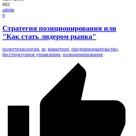
692
admin
0
Стратегия позиционирования или
"Как стать лидером рынка"
политтехнологии
,
pr
,
маркетинг
,
предпринимательство
,
бесструктурное управление
,
позиционирование