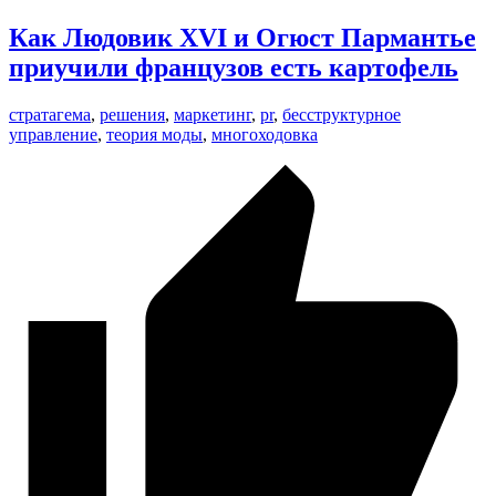
Как Людовик XVI и Огюст Пармантье
приучили французов есть картофель
стратагема
,
решения
,
маркетинг
,
pr
,
бесструктурное
управление
,
теория моды
,
многоходовка