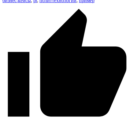
бизнес-кейсы
,
pr
,
политтехнологии
,
пример
—