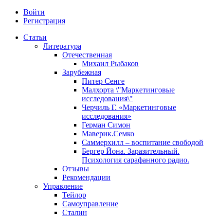
Войти
Регистрация
Статьи
Литература
Отечественная
Михаил Рыбаков
Зарубежная
Питер Сенге
Малхорта \"Маркетинговые
исследования\"
Черчиль Г. «Маркетинговые
исследования»
Герман Симон
Маверик.Семко
Саммерхилл – воспитание свободой
Бергер Йона. Заразительный.
Психология сарафанного радио.
Отзывы
Рекомендации
Управление
Тейлор
Самоуправление
Сталин