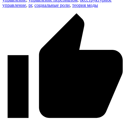
управление
,
pr
,
социальные роли
,
теория моды