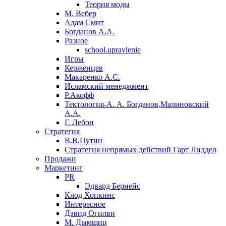
Теория моды
М. Вебер
Адам Смит
Богданов А.А.
Разное
school.upravlenie
Игры
Керженцев
Макаренко А.С.
Исламский менеджмент
Р.Акофф
Тектология-А. А. Богданов,Малиновский
А.А.
​Г. Лебон
Стратегия
В.В.Путин
​Стратегия непрямых действий Гарт Лиддел
Продажи
Маркетинг
PR
Эдвард Бернейс
Клод Хопкинс
Интересное
Дэвид Огилви
М. Дымщиц