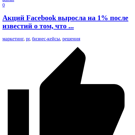
0
Акций Facebook выросла на 1% после
известий о том, что ...
маркетинг
,
pr
,
бизнес-кейсы
,
решения