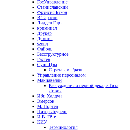
ГосУправление
Станиславский
Фрэнсис Бэкон
В.Тарасов
Лиддел Гарт
криминал
Друкер
Деминг
Форд
Файоль
Бесструктурное
Гастев
Сунь-Цзы
Стратагемы/разн.
Управление персоналом
Макиавелли
Рассуждения о первой декаде Тита
Ливия
Ибн Халдун
Эмерсон
М. Портер
Питер Лоуренс
И.В. Гёте
КИУ
Терминология