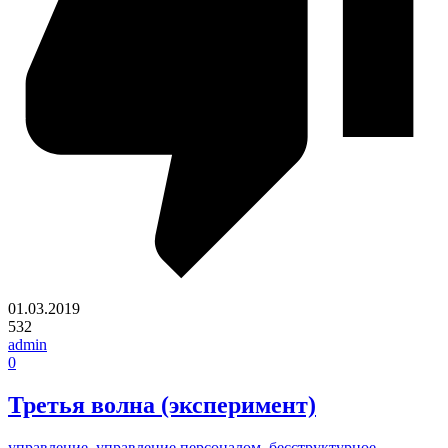
01.03.2019
532
admin
0
Третья волна (эксперимент)
управление
,
управление персоналом
,
бесструктурное