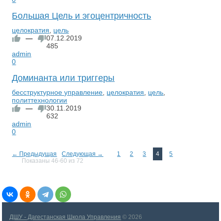
Большая Цель и эгоцентричность
целократия
,
цель
—
07.12.2019
485
admin
0
Доминанта или триггеры
бесструктурное управление
,
целократия
,
цель
,
политтехнологии
—
30.11.2019
632
admin
0
← Предыдущая
Следующая →
1
2
3
4
5
Показаны 46-60 из 72
ДШУ - Дагестанская Школа Управления
© 2026