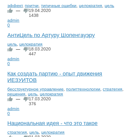
эффект
,
притчи
,
типичные ошибки
,
целократия
,
цель
—
19.04.2020
1438
admin
0
АнтиЦель по Артуру Шопенгауэру
цель
,
целократия
—
18.03.2020
447
admin
0
Как создать партию - опыт движения
ИЕЗУИТОВ
бесструктурное управление
,
политтехнологии
,
стратегия
,
решения
,
цель
,
целократия
—
17.03.2020
376
admin
0
Национальная идея - что это такое
стратегия
,
цель
,
целократия