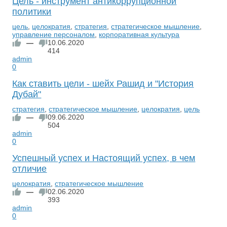
Цель - инструмент антикоррупционной
политики
цель
,
целократия
,
стратегия
,
стратегическое мышление
,
управление персоналом
,
корпоративная культура
—
10.06.2020
414
admin
0
Как ставить цели - шейх Рашид и "История
Дубай"
стратегия
,
стратегическое мышление
,
целократия
,
цель
—
09.06.2020
504
admin
0
Успешный успех и Настоящий успех, в чем
отличие
целократия
,
стратегическое мышление
—
02.06.2020
393
admin
0