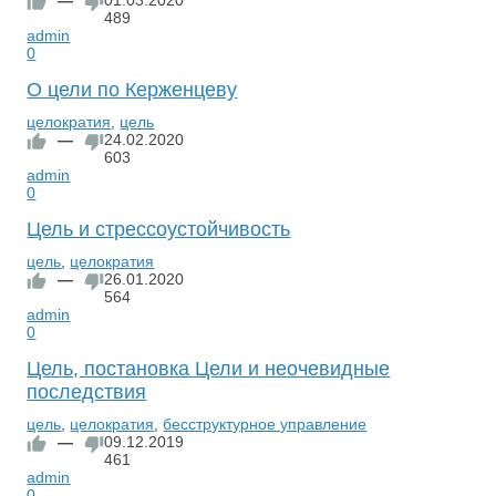
—
01.03.2020
489
admin
0
О цели по Керженцеву
целократия
,
цель
—
24.02.2020
603
admin
0
Цель и стрессоустойчивость
цель
,
целократия
—
26.01.2020
564
admin
0
Цель, постановка Цели и неочевидные
последствия
цель
,
целократия
,
бесструктурное управление
—
09.12.2019
461
admin
0