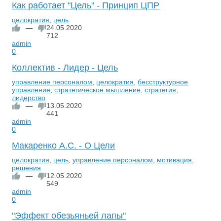
Как работает "Цель" - Принцип ЦПР
целократия
,
цель
—
24.05.2020
712
admin
0
Коллектив - Лидер - Цель
управление персоналом
,
целократия
,
бесструктурное
управление
,
стратегическое мышление
,
стратегия
,
лидерство
—
13.05.2020
441
admin
0
Макаренко А.С. - О Цели
целократия
,
цель
,
управление персоналом
,
мотивация
,
решения
—
12.05.2020
549
admin
0
"Эффект обезьяньей лапы"